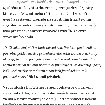
výstavbu za období leden 2020 – listopad 2023.
Společnost již nyní z trhu vnímá první pozitivní zprávy,
které vychází z mírného růstu nabíraných hypotečních
úvěrů a zastavení propadu na stavebním trhu. Prvním
signálem o budoucí vyšší dostupnosti hypotečních úvěrů
bylo prosincové snížení úrokové sazby ČNB o čtvrt
procentního bodu.
„Další snižování, věřím, bude následovat. Predikce poukazují na
pozvolný pokles sazeb v průběhu celého roku. Data a průzkumy
ukazují, že touha po
bydlení nezmizela a soukromí investoři se
rozhodli vyčkat na lepší podmínky financování. To dokazují i počty
kalkulací značky Porotherm a Tondach,
které během roku
pozitivně rostly,”
říká
Kamil Jeřábek
.
V souvislosti s tím Wienerberger očekává první oživení
stavebního trhu, pozvolný příliv nových investorů a růst
zájmu o stavbu rodinných domů. Podle predikcí si během
letošního roku investoři naberou 10 až 12 tisíc nových