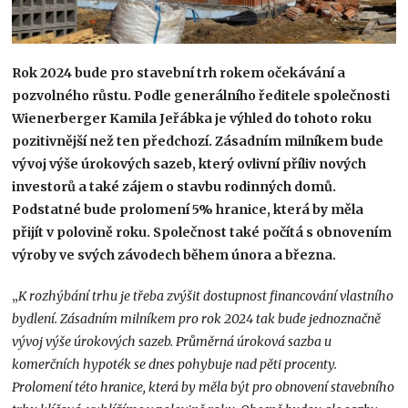
Rok 2024 bude pro stavební trh rokem očekávání a
pozvolného růstu. Podle generálního ředitele společnosti
Wienerberger Kamila Jeřábka je výhled do tohoto roku
pozitivnější než ten předchozí. Zásadním milníkem bude
vývoj výše úrokových sazeb, který ovlivní příliv nových
investorů a také zájem o stavbu rodinných domů.
Podstatné bude prolomení 5% hranice, která by měla
přijít v polovině roku. Společnost také počítá s obnovením
výroby ve svých závodech během února a března.
„
K rozhýbání trhu je třeba zvýšit dostupnost financování vlastního
bydlení. Zásadním milníkem pro rok 2024 tak bude jednoznačně
vývoj výše úrokových sazeb. Průměrná úroková sazba u
komerčních hypoték se dnes pohybuje nad pěti procenty.
Prolomení této hranice, která by měla být pro obnovení stavebního