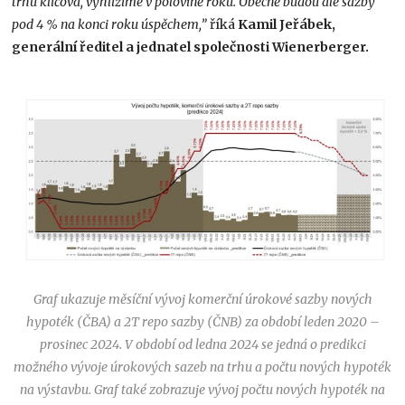
trhu klíčová, vyhlížíme v polovině roku. Obecně budou ale sazby
pod 4 % na konci roku úspěchem,”
říká
Kamil Jeřábek,
generální ředitel a jednatel společnosti Wienerberger.
Graf ukazuje měsíční vývoj komerční úrokové sazby nových
hypoték (ČBA) a 2T repo sazby (ČNB) za období leden 2020 –
prosinec 2024. V období od ledna 2024 se jedná o predikci
možného vývoje úrokových sazeb na trhu a počtu nových hypoték
na výstavbu. Graf také zobrazuje vývoj počtu nových hypoték na