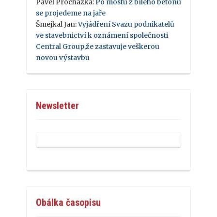
Pavel Procházka
:
Po mostu z bílého betonu
se projedeme na jaře
Šmejkal Jan
:
Vyjádření Svazu podnikatelů
ve stavebnictví k oznámení společnosti
Central Group,že zastavuje veškerou
novou výstavbu
Newsletter
Obálka časopisu