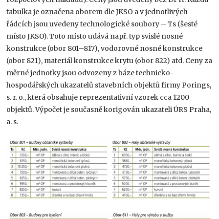
tabulka je označena oborem dle JKSO a v jednotlivých
řádcích jsou uvedeny technologické soubory – Ts (šesté
místo JKSO). Toto místo udává např. typ svislé nosné
konstrukce (obor 801–817), vodorovné nosné konstrukce
(obor 821), materiál konstrukce krytu (obor 822) atd. Ceny za
měrné jednotky jsou odvozeny z báze technicko-
hospodářských ukazatelů stavebních objektů firmy Porings,
s. r. o., která obsahuje reprezentativní vzorek cca 1200
objektů. Výpočet je současně korigován ukazateli ÚRS Praha,
a. s.