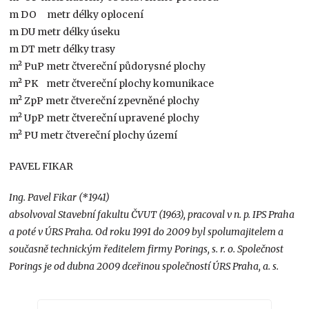
m DO metr délky oplocení
m DU metr délky úseku
m DT metr délky trasy
m² PuP metr čtvereční půdorysné plochy
m² PK metr čtvereční plochy komunikace
m² ZpP metr čtvereční zpevněné plochy
m² UpP metr čtvereční upravené plochy
m² PU metr čtvereční plochy území
PAVEL FIKAR
Ing. Pavel Fikar (*1941)
absolvoval Stavební fakultu ČVUT (1963), pracoval v n. p. IPS Praha
a poté v ÚRS Praha. Od roku 1991 do 2009 byl spolumajitelem a
současně technickým ředitelem firmy Porings, s. r. o. Společnost
Porings je od dubna 2009 dceřinou společností ÚRS Praha, a. s.