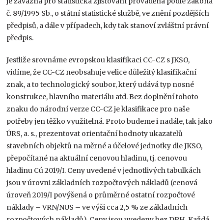
je závazná pro statistická zjišťování prováděná podle zákona
č. 89/1995 Sb., o státní statistické službě, ve znění pozdějších
předpisů, a dále v případech, kdy tak stanoví zvláštní právní
předpis.
Jestliže srovnáme evropskou klasifikaci CC-CZ s JKSO,
vidíme, že CC-CZ neobsahuje velice důležitý klasifikační
znak, a to technologický soubor, který udává typ nosné
konstrukce, hlavního materiálu atd. Bez doplnění tohoto
znaku do národní verze CC-CZ je klasifikace pro naše
potřeby jen těžko využitelná. Proto budeme i nadále, tak jako
ÚRS, a. s., prezentovat orientační hodnoty ukazatelů
stavebních objektů na měrné a účelové jednotky dle JKSO,
přepočítané na aktuální cenovou hladinu, tj. cenovou
hladinu Cú 2019/I. Ceny uvedené v jednotlivých tabulkách
jsou v úrovni základních rozpočtových nákladů (cenová
úroveň 2019/I povýšená o průměrné ostatní rozpočtové
náklady – VRN/NUS – ve výši cca 2,5 % ze základních
rozpočtových nákladů). Ceny jsou uvedeny bez DPH. Každá