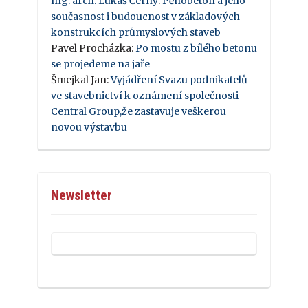
Ing. arch. Lukáš Černý
:
Pěnobeton a jeho
současnost i budoucnost v základových
konstrukcích průmyslových staveb
Pavel Procházka
:
Po mostu z bílého betonu
se projedeme na jaře
Šmejkal Jan
:
Vyjádření Svazu podnikatelů
ve stavebnictví k oznámení společnosti
Central Group,že zastavuje veškerou
novou výstavbu
Newsletter