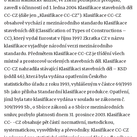
zavedl s účinností od 1. ledna 2004 Klasifikace stavebních děl
CC-CZ (dále jen „Klasifikace CC-CZ“). Klasifikace CC-CZ
obsahově vychází z mezinárodního standardu Klasifikace
stavebních děl (Classification of Types of Constructions –
CC), který vydal Eurostat v říjnu 1997. Zkratka CZ v názvu
klasifikace vyjadřuje národní verzi mezinárodního
standardu. Předmětem Klasifikace CC-CZ je třídění všech
místně a prostorově ucelených stavebních děl. Klasifikace
CC-CZ nahradila stávající Klasifikaci stavebních děl – KSD
(oddíl 46), která byla vydána opatřením Českého
statistického úřadu z roku 1993, vyhlášeným v částce 69/1993
Sb. jako příloha Standardní klasifikace produkce. Opatření,
jímž byla tato klasifikace vydána v souladu se zákonem č.
309/1999 Sb., o Sbírce zákonů a o Sbírce mezinárodních
smluv, pozbylo platnosti dnem 31. prosince 2003. Klasifikace
CC- -CZ obsahuje pět částí: normativní, metodickou,
systematickou, vysvětlivky a převodníky. Klasifikace CC-CZ