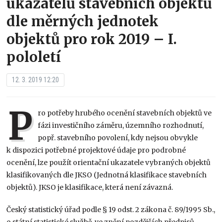
ukazatelů stavebních objektů
dle měrných jednotek
objektů pro rok 2019 – I.
pololetí
12. 3. 2019 12:20
P
ro potřeby hrubého ocenění stavebních objektů ve
fázi investičního záměru, územního rozhodnutí,
popř. stavebního povolení, kdy nejsou obvykle
k dispozici potřebné projektové údaje pro podrobné
ocenění, lze použít orientační ukazatele vybraných objektů
klasifikovaných dle JKSO (Jednotná klasifikace stavebních
objektů). JKSO je klasifikace, která není závazná.
Český statistický úřad podle § 19 odst. 2 zákona č. 89/1995 Sb.,
o státní statistické službě, ve znění pozdějších předpisů,