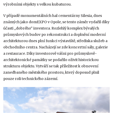
výrobními objekty s velkou kubaturou.
V případě monumentálních hal cementárny Silesia, dnes
známých jako dom­EXPO v Opole, se tento záměr vydařil díky
účasti „dobrého“ investora. Rozlehlý komplex bývalých
průmyslových budov po rekonstrukci a doplnění moderní
architekturou dnes plní funkci výstaviště, střediska služeb a
obchodního centra. Nacházejí se zde koncertní sály, galerie
a restaurace. Díky investorově vášni pro průmyslově-
architektonické památky se podařilo oživit historickou
strukturu objektu. Vytváří se tak příležitost k obnovení
zanedbaného městského prostoru, který doposud plnil
pouze roli technického zázemí.