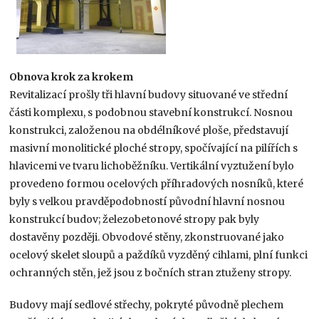
Obnova krok za krokem
Revitalizací prošly tři hlavní budovy situované ve střední
části komplexu, s podobnou stavební konstrukcí. Nosnou
konstrukci, založenou na obdélníkové ploše, představují
masivní monolitické ploché stropy, spočívající na pilířích s
hlavicemi ve tvaru lichoběžníku. Vertikální vyztužení bylo
provedeno formou ocelových příhradových nosníků, které
byly s velkou pravděpodobností původní hlavní nosnou
konstrukcí budov; železobetonové stropy pak byly
dostavěny později. Obvodové stěny, zkonstruované jako
ocelový skelet sloupů a paždíků vyzděný cihlami, plní funkci
ochranných stěn, jež jsou z bočních stran ztuženy stropy.
Budovy mají sedlové střechy, pokryté původně plechem