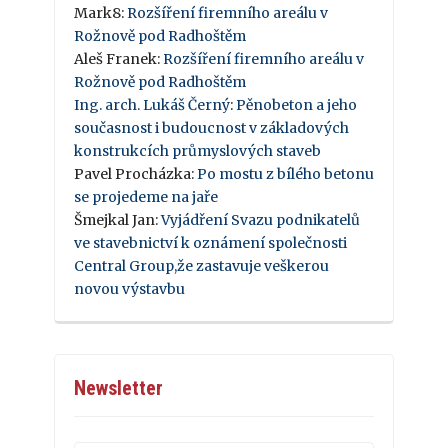
Mark8
:
Rozšíření firemního areálu v
Rožnově pod Radhoštěm
Aleš Franek
:
Rozšíření firemního areálu v
Rožnově pod Radhoštěm
Ing. arch. Lukáš Černý
:
Pěnobeton a jeho
současnost i budoucnost v základových
konstrukcích průmyslových staveb
Pavel Procházka
:
Po mostu z bílého betonu
se projedeme na jaře
Šmejkal Jan
:
Vyjádření Svazu podnikatelů
ve stavebnictví k oznámení společnosti
Central Group,že zastavuje veškerou
novou výstavbu
Newsletter