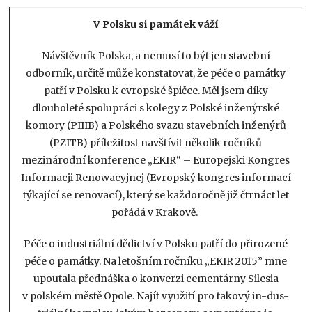
V Polsku si památek váží
Návštěvník Polska, a nemusí to být jen stavební
odborník, určitě může konstatovat, že péče o památky
patří v Polsku k evropské špičce. Měl jsem díky
dlouholeté spolupráci s kolegy z Polské inženýrské
komory (PIIIB) a Polského svazu stavebních inženýrů
(PZITB) příležitost navštívit několik ročníků
mezinárodní konference „EKIR“ – Europejski Kongres
Informacji Renowacyjnej (Evropský kongres informací
týkající se renovací), který se každoročně již čtrnáct let
pořádá v Krakově.
Péče o industriální dědictví v Polsku patří do přirozené
péče o památky. Na letošním ročníku „EKIR 2015” mne
upoutala přednáška o konverzi cementárny Silesia
v polském městě Opole. Najít využití pro takový in-dus-