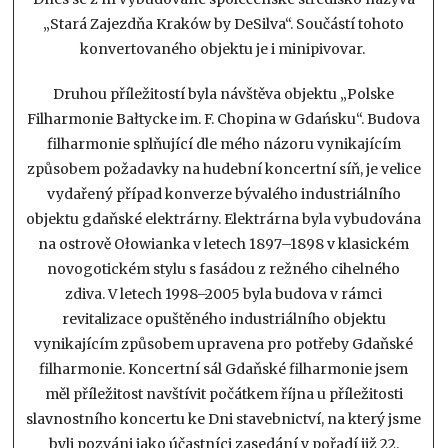
„Stará Zajezdňa Kraków by DeSilva“. Součástí tohoto
konvertovaného objektu je i minipivovar.
Druhou příležitostí byla návštěva objektu „Polske
Filharmonie Bałtycke im. F. Chopina w Gdańsku“. Budova
filharmonie splňující dle mého názoru vynikajícím
způsobem požadavky na hudební koncertní síň, je velice
vydařený případ konverze bývalého industriálního
objektu gdaňské elektrárny. Elektrárna byla vybudována
na ostrově Ołowianka v letech 1897–1898 v klasickém
novogotickém stylu s fasádou z režného cihelného
zdiva. V letech 1998–2005 byla budova v rámci
revitalizace opuštěného industriálního objektu
vynikajícím způsobem upravena pro potřeby Gdaňské
filharmonie. Koncertní sál Gdaňské filharmonie jsem
měl příležitost navštívit počátkem října u příležitosti
slavnostního koncertu ke Dni stavebnictví, na který jsme
byli pozváni jako účastníci zasedání v pořadí již 22.