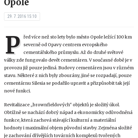
Opole
29. 7. 2016 15:10
P
řed více než sto lety bylo město Opole ležící 100 km
severně od Opavy centrem evropského
cementářského průmyslu. Až do druhé světové
války zde fungovalo devět cementáren. V současné době je v
provozu již pouze jediná. Budovy cementáren jsou v různém
stavu. Některé z nich byly zbourány, jiné se rozpadají, pouze
cementárnu Silesia se podařilo upravit a přizpůsobit tak její
nové funkci.
Revitalizace „brownfieldových“ objektů je složitý úkol.
Obtížně se nachází dobrý nápad a ekonomicky odůvodněná
funkce, která zachová stávající kulturní a materiální
hodnoty i maximální objem původní stavby. Zejména složité
je zachování dřívějších továrních komplexů tvořených