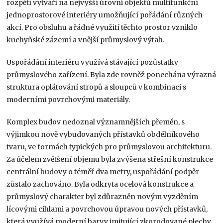
rozpětí vytváří na nejvyšší úrovni objektů multifunkční
jednoprostorové interié­ry umožňující pořádání různých
akcí. Pro obsluhu a řádné využití těchto prostor vzniklo
kuchyňské zázemí a vnější průmyslový výtah.
Uspořádání interiéru využívá stávající pozůstatky
průmyslového zařízení. Byla zde rovněž ponechána výrazná
struktura oplátování stropů a sloupců v kombinaci s
moderními povrchovými materiály.
Komplex budov nedoznal významnějších přeměn, s
výjimkou nově vybudovaných přístavků obdélníkového
tvaru, ve formách typických pro průmyslovou architekturu.
Za účelem zvětšení objemu byla zvýšena střešní konstrukce
centrální budovy o téměř dva metry, uspořádání podpěr
zůstalo zachováno. Byla odkryta ocelová konstrukce a
průmyslový charakter byl zdůrazněn novým vyzděním
lícovými cihlami a povrchovou úpravou nových přístavků,
která využívá moderní barvy imitující zkorodované plechy.