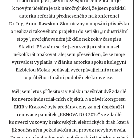
triální komplex, jakým bezesporu cementárna je,
k novým účelům je tak náročný úkol, že jsem požádal
autorku referátu předneseného na konferenci
Dr. Ing. Annu Rawskou-Skotniczny o napsání příspěvku
o realizaci takovéhoto projektu do seriálu „Industriální
stopy“, uveřejňovaném již déle než rok v časopisu
Stavitel. Přiznám se, že jsem svoji prosbu musel
několikrát opakovat, ale jsem přesvědčen, že se moje
vytrvalost vyplatila. V článku autorka spolu s kolegyní
Elżbietou Molak podávají vyčerpávající informaci
o průběhu i finální podobě celé konverze.
Měl jsem letos příležitost v Polsku navštívit dvě zdařilé
konverze industriál-ních objektů. Na závěr kongresu
EKIR v Krakově byly předány ceny za nej-úspěšnější
renovace památek „RENOVATOR 2015“ ve zdařilé
konverzi vozovny krakovských elektrických drah, která
již současným požadavkům na provoz nevyhovovala.
Dnes se z ní vybudované společenské středisko nazývá