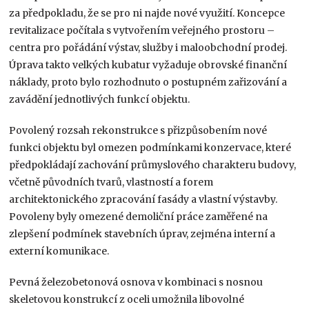
za předpokladu, že se pro ni najde nové využití. Koncepce
revitalizace počítala s vytvořením veřejného prostoru –
centra pro pořádání výstav, služby i maloobchodní prodej.
Úprava takto velkých kubatur vyžaduje obrovské finanční
náklady, proto bylo rozhodnuto o postupném zařizování a
zavádění jednotlivých funkcí objektu.
Povolený rozsah rekonstrukce s přizpůsobením nové
funkci objektu byl omezen podmínkami konzervace, které
předpokládají zachování průmyslového charakteru budovy,
včetně původních tvarů, vlastností a forem
architektonického zpracování fasády a vlastní výstavby.
Povoleny byly omezené demoliční práce zaměřené na
zlepšení podmínek stavebních úprav, zejména interní a
externí komunikace.
Pevná železobetonová osnova v kombinaci s nosnou
skeletovou konstrukcí z oceli umožnila libovolné