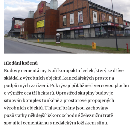
Hledání kořenů
Budovy cementárny tvoří kompaktní celek, který se dříve
skládal z výrobních objektů, kancelářských prostor a
podpůrných zařízení. Pokrývají přibližně čtvercovou plochu
o výměře cca tří hektarů. Uprostřed skupiny budov je
situován komplex funkčně a prostorově propojených
výrobních objektů. U hlavní brány jsou zachovány
pozůstatky někdejší úzkorozchodné železniční tratě
spojující cementárnu s nedalekým ložiskem slínu.