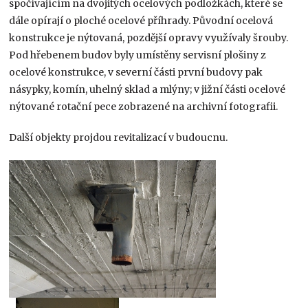
spočívajícím na dvojitých ocelových podložkách, které se
dále opírají o ploché ocelové příhrady. Původní ocelová
konstrukce je nýtovaná, pozdější opravy využívaly šrouby.
Pod hřebenem budov byly umístěny servisní plošiny z
ocelové konstrukce, v severní části první budovy pak
násypky, komín, uhelný sklad a mlýny; v jižní části ocelové
nýtované rotační pece zobrazené na archivní fotografii.
Další objekty projdou revitalizací v budoucnu.