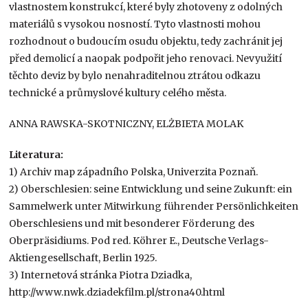
vlastnostem konstrukcí, které byly zhotoveny z odolných
materiálů s vysokou nosností. Tyto vlastnosti mohou
rozhodnout o budoucím osudu objektu, tedy zachránit jej
před demolicí a naopak podpořit jeho renovaci. Nevyužití
těchto deviz by bylo nenahraditelnou ztrátou odkazu
technické a průmyslové kultury celého města.
ANNA RAWSKA-SKOTNICZNY, ELŻBIETA MOLAK
Literatura:
1) Archiv map západního Polska, Univerzita Poznaň.
2) Oberschlesien: seine Entwicklung und seine Zukunft: ein
Sammelwerk unter Mitwirkung führender Persönlichkeiten
Oberschlesiens und mit besonderer Förderung des
Oberpräsidiums. Pod red. Köhrer E., Deutsche Verlags-
Aktiengesellschaft, Berlin 1925.
3) Internetová stránka Piotra Dziadka,
http://www.nwk.dziadekfilm.pl/strona40.html