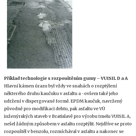
Příklad technologie s rozpouštěním gumy – VUISIL D a A
Hlavní kámen úrazu byl vždy ve snahách o rozptýlení
některého druhu kaučuku v asfaltu a -ovšem také jeho
udržení v dispergované formě. EPDM kaučuk, navržený
původně pro modifikaci dehtu, pak asfaltu ve VÚ
inženýrských staveb v Bratislavě pro výrobu tmelu VUISIL A,
nešel žádným způsobem v asfaltu rozptýlit. Nejdříve se proto
rozpouštěl v benzolu, rozmíchával v asfaltu a nakonec se