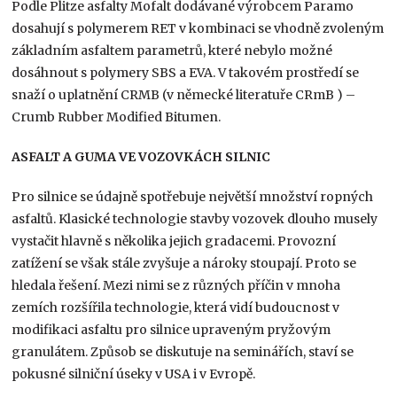
Podle Plitze asfalty Mofalt dodávané výrobcem Paramo
dosahují s polymerem RET v kombinaci se vhodně zvoleným
základním asfaltem parametrů, které nebylo možné
dosáhnout s polymery SBS a EVA. V takovém prostředí se
snaží o uplatnění CRMB (v německé literatuře CRmB ) –
Crumb Rubber Modified Bitumen.
ASFALT A GUMA VE VOZOVKÁCH SILNIC
Pro silnice se údajně spotřebuje největší množství ropných
asfaltů. Klasické technologie stavby vozovek dlouho musely
vystačit hlavně s několika jejich gradacemi. Provozní
zatížení se však stále zvyšuje a nároky stoupají. Proto se
hledala řešení. Mezi nimi se z různých příčin v mnoha
zemích rozšířila technologie, která vidí budoucnost v
modifikaci asfaltu pro silnice upraveným pryžovým
granulátem. Způsob se diskutuje na seminářích, staví se
pokusné silniční úseky v USA i v Evropě.