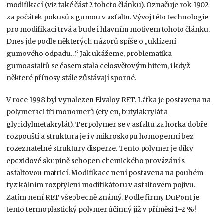
modifikací (viz také část 2 tohoto článku). Označuje rok 1902
za počátek pokusů s gumou v asfaltu. Vývoj této technologie
pro modifikaci trvá a bude i hlavním motivem tohoto článku.
Dnes jde podle některých názorů spíše o „uklízení
gumového odpadu…“ Jak ukážeme, problematika
gumoasfaltů se časem stala celosvětovým hitem, i když
některé přínosy stále zůstávají sporné.
V roce 1998 byl vynalezen Elvaloy RET. Látka je postavena na
polymeraci tří monomerů (etylen, butylakrylát a
glycidylmetakrylát). Terpolymer se v asfaltu za horka dobře
rozpouští a struktura je i v mikroskopu homogenní bez
rozeznatelné struktury disperze. Tento polymer je díky
epoxidové skupině schopen chemického provázání s
asfaltovou matricí. Modifikace není postavena na pouhém
fyzikálním rozptýlení modifikátoru v asfaltovém pojivu.
Zatím není RET všeobecně známý. Podle firmy DuPont je
tento termoplastický polymer účinný již v příměsi 1–2 %!