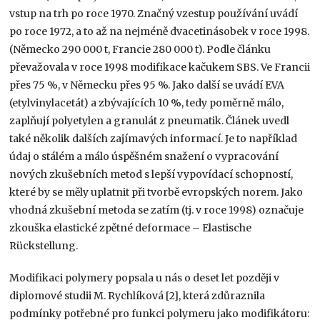
vstup na trh po roce 1970. Značný vzestup používání uvádí
po roce 1972, a to až na nejméně dvacetinásobek v roce 1998.
(Německo 290 000 t, Francie 280 000 t). Podle článku
převažovala v roce 1998 modifikace kačukem SBS. Ve Francii
přes 75 %, v Německu přes 95 %. Jako další se uvádí EVA
(etylvinylacetát) a zbývajících 10 %, tedy poměrně málo,
zaplňují polyetylen a granulát z pneumatik. Článek uvedl
také několik dalších zajímavých informací. Je to například
údaj o stálém a málo úspěšném snažení o vypracování
nových zkušebních metod s lepší vypovídací schopností,
které by se měly uplatnit při tvorbě evropských norem. Jako
vhodná zkušební metoda se zatím (tj. v roce 1998) označuje
zkouška elastické zpětné deformace – Elastische
Rückstellung.
Modifikaci polymery popsala u nás o deset let později v
diplomové studii M. Rychlíková [2], která zdůraznila
podmínky potřebné pro funkci polymeru jako modifikátoru: