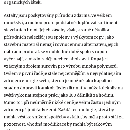
organických látek.
Asfalty jsou poskytovány přírodou zdarma, ve velkém
množství, a mohou proto podstatně doplňovat sortiment
stavebních hmot. Jejich zásoby však, kromě několika
přírodních nalezišť, jsou spojeny s výskytem ropy. Jako
stavební materiál nemají rovnocennou alternativu, jejich
náhradu proto, až se v dohledné době spolu s ropou
vyčerpají, si nikdo raději nechce představit. Ropa je i
vzácným zdrojem surovin pro výrobu mnoha polymerů.
Ovšem v první řadě je stále nejcennějším a nejvydatnějším
zdrojem energie světa, kterou je možné jako kapalinu
snadno dopravit kamkoli. Jeden litr nafty může kdekoliv na
světě vykonat stejnou práci jako 100 dělníků za hodinu.
Mimo to i při neúměrně nízké ceně je velmi často i jediným
zdrojem příjmů řady zemí. Každá technologie, která by
mohla vést ke snížení spotřeby asfaltu, by měla proto stát za
pozornost. Vhodná modifikace by mohla být takovým