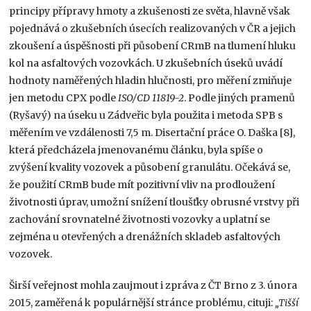
principy přípravy hmoty a zkušenosti ze světa, hlavně však
pojednává o zkušebních úsecích realizovaných v ČR a jejich
zkoušení a úspěšnosti při působení CRmB na tlumení hluku
kol na asfaltových vozovkách. U zkušebních úseků uvádí
hodnoty naměřených hladin hlučnosti, pro měření zmiňuje
jen metodu CPX podle
ISO/CD 11819-2
. Podle jiných pramenů
(Ryšavý) na úseku u Zádveřic byla použita i metoda SPB s
měřením ve vzdálenosti 7,5 m. Disertační práce O. Daška [8],
která předcházela jmenovanému článku, byla spíše o
zvýšení kvality vozovek a působení granulátu. Očekává se,
že použití CRmB bude mít pozitivní vliv na prodloužení
životnosti úprav, umožní snížení tloušťky obrusné vrstvy při
zachování srovnatelné životnosti vozovky a uplatní se
zejména u otevřených a drenážních skladeb asfaltových
vozovek.
Širší veřejnost mohla zaujmout i zpráva z ČT Brno z 3. února
2015, zaměřená k populárnější stránce problému, cituji:
„Tišší