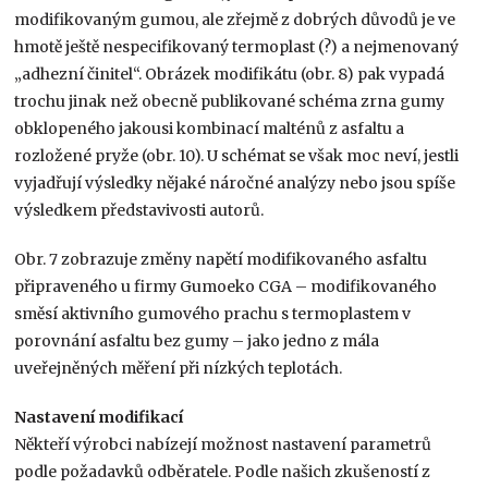
modifikovaným gumou, ale zřejmě z dobrých důvodů je ve
hmotě ještě nespecifikovaný termoplast (?) a nejmenovaný
„adhezní činitel“. Obrázek modifikátu (obr. 8) pak vypadá
trochu jinak než obecně publikované schéma zrna gumy
obklopeného jakousi kombinací malténů z asfaltu a
rozložené pryže (obr. 10). U schémat se však moc neví, jestli
vyjadřují výsledky nějaké náročné analýzy nebo jsou spíše
výsledkem představivosti autorů.
Obr. 7 zobrazuje změny napětí modifikovaného asfaltu
připraveného u firmy Gumoeko CGA – modifikovaného
směsí aktivního gumového prachu s termoplastem v
porovnání asfaltu bez gumy – jako jedno z mála
uveřejněných měření při nízkých teplotách.
Nastavení modifikací
Někteří výrobci nabízejí možnost nastavení parametrů
podle požadavků odběratele. Podle našich zkušeností z