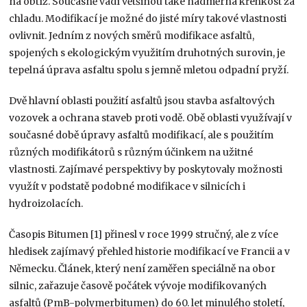
na obtíž. Současně vadí většinou také nadměrná křehkost za
chladu. Modifikací je možné do jisté míry takové vlastnosti
ovlivnit. Jedním z nových směrů modifikace asfaltů,
spojených s ekologickým využitím druhotných surovin, je
tepelná úprava asfaltu spolu s jemně mletou odpadní pryží.
Dvě hlavní oblasti použití asfaltů jsou stavba asfaltových
vozovek a ochrana staveb proti vodě. Obě oblasti využívají v
současné době úpravy asfaltů modifikací, ale s použitím
různých modifikátorů s různým účinkem na užitné
vlastnosti. Zajímavé perspektivy by poskytovaly možnosti
využít v podstatě podobné modifikace v silnicích i
hydroizolacích.
Časopis Bitumen [1] přinesl v roce 1999 stručný, ale z více
hledisek zajímavý přehled historie modifikací ve Francii a v
Německu. Článek, který není zaměřen speciálně na obor
silnic, zařazuje časově počátek vývoje modifikovaných
asfaltů (PmB-polymerbitumen) do 60. let minulého století,