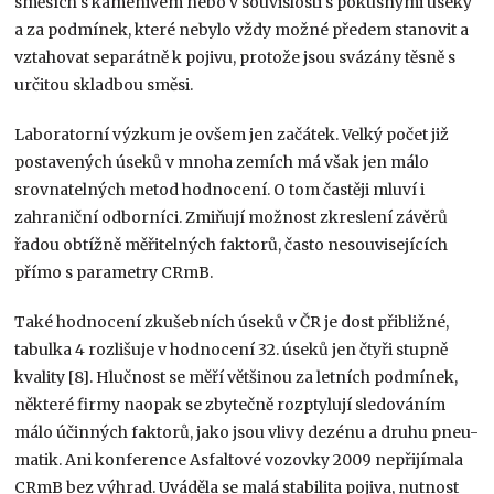
směsích s kamenivem nebo v souvislosti s pokusnými úseky
a za podmínek, které nebylo vždy možné předem stanovit a
vztahovat separátně k pojivu, protože jsou svázány těsně s
určitou skladbou směsi.
Laboratorní výzkum je ovšem jen začátek. Velký počet již
postavených úseků v mnoha zemích má však jen málo
srovnatelných metod hodnocení. O tom častěji mluví i
zahraniční odborníci. Zmiňují možnost zkreslení závěrů
řadou obtížně měřitelných faktorů, často nesouvisejících
přímo s parametry CRmB.
Také hodnocení zkušebních úseků v ČR je dost přibližné,
tabulka 4 rozlišuje v hodnocení 32. úseků jen čtyři stupně
kvality [8]. Hlučnost se měří většinou za letních podmínek,
některé firmy naopak se zbytečně rozptylují sledováním
málo účinných faktorů, jako jsou vlivy dezénu a druhu pneu-
matik. Ani konference Asfaltové vozovky 2009 nepřijímala
CRmB bez výhrad. Uváděla se malá stabilita pojiva, nutnost