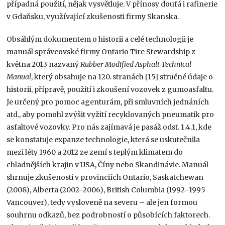
případná použití, nějak vysvětluje. V přínosy doufá i rafinerie
v Gdaňsku, využívající zkušenosti firmy Skanska.
Obsáhlým dokumentem o historii a celé technologii je
manuál správcovské firmy Ontario Tire Stewardship z
května 2013 nazvaný
Rubber Modified Asphalt Technical
Manual
, který obsahuje na 120. stranách [15] stručné údaje o
historii, přípravě, použití i zkoušení vozovek z gumoasfaltu.
Je určený pro pomoc agenturám, při smluvních jednáních
atd., aby pomohl zvýšit vyžití recyklovaných pneumatik pro
asfaltové vozovky. Pro nás zajímavá je pasáž odst. 1.4.1, kde
se konstatuje expanze technologie, která se uskutečnila
mezi léty 1960 a 2012 ze zemí s teplým klimatem do
chladnějších krajin v USA, Číny nebo Skandinávie. Manuál
shrnuje zkušenosti v provinciích Ontario, Saskatchewan
(2008), Alberta (2002–2006), British Columbia (1992–1995
Vancouver), tedy vysloveně na severu – ale jen formou
souhrnu odkazů, bez podrobností o působících faktorech.