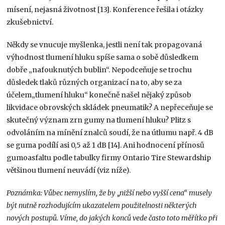
mísení, nejasná životnost [13]. Konference řešila i otázky
zkušebnictví.
Někdy se vnucuje myšlenka, jestli není tak propagovaná
výhodnost tlumení hluku spíše sama o sobě důsledkem
dobře „nafouknutých bublin“. Nepodceňuje se trochu
důsledek tlaků různých organizací na to, aby se za
účelem„tlumení hluku“ konečně našel nějaký způsob
likvidace obrovských skládek pneumatik? A nepřeceňuje se
skutečný význam zrn gumy na tlumení hluku? Plitz s
odvoláním na mínění znalců soudí, že na útlumu např. 4 dB
se guma podílí asi 0,5 až 1 dB [14]. Ani hodnocení přínosů
gumoasfaltu podle tabulky firmy Ontario Tire Stewardship
většinou tlumení neuvádí (viz níže).
Poznámka: Vůbec nemyslím, že by „nižší nebo vyšší cena“ musely
být nutně rozhodujícím ukazatelem použitelnosti některých
nových postupů. Víme, do jakých konců vede často toto měřítko při