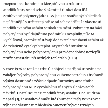
rozpustnost, kontinuitu fáze, síťovou strukturu.
Modifikátory se od sebe složením i funkcí dost liší.
Zesíťované polymery jako SBS jsou ze současných hledisek
nejúčinnější. V určité teplotě se od sebe oddělují a vlastnosti
modifikovaného asfaltu se skokem mění. Polymery na bázi
polyetylenu by údajně tuto podmínku nesplnily, píše M.
Rychlíková, protože zůstávají dodavatelem tuhosti asfaltu až
do relativně vysokých teplot. Krystalická struktura
polyetylenu nebo polypropylenu pravděpodobně nezlepší
pružnost asfaltu při nízkých teplotách (s. 18).
V roce 1976 se totiž na trhu ČR objevila nadějná surovina po
zahájení výroby polypropylenu v Chemopetrolu v Litvínově.
Výskyt dostupné a zčásti odpadní suroviny amorfního
polypropylenu APP vyvolal vlnu různých zlepšovacích
návrhů. Dostal se i mezi modifikátory asfaltu. Doc. Kudrna
napsal [3], že asfaltové směsi lité i hutněné měly ve vozovce
výborné vlastnosti z hlediska omezení vývoje trvalých