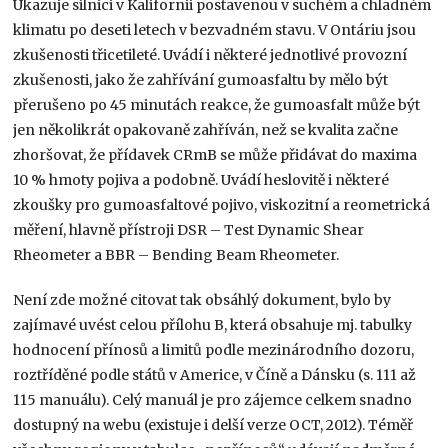
Ukazuje silnici v Kalifornii postavenou v suchém a chladném
klimatu po deseti letech v bezvadném stavu. V Ontáriu jsou
zkušenosti třicetileté. Uvádí i některé jednotlivé provozní
zkušenosti, jako že zahřívání gumoasfaltu by mělo být
přerušeno po 45 minutách reakce, že gumoasfalt může být
jen několikrát opakovaně zahříván, než se kvalita začne
zhoršovat, že přídavek CRmB se může přidávat do maxima
10 % hmoty pojiva a podobně. Uvádí heslovitě i některé
zkoušky pro gumoasfaltové pojivo, viskozitní a reometrická
měření, hlavně přístroji DSR – Test Dynamic Shear
Rheometer a BBR – Bending Beam Rheometer.
Není zde možné citovat tak obsáhlý dokument, bylo by
zajímavé uvést celou přílohu B, která obsahuje mj. tabulky
hodnocení přínosů a limitů podle mezinárodního dozoru,
roztříděné podle států v Americe, v Číně a Dánsku (s. 111 až
115 manuálu). Celý manuál je pro zájemce celkem snadno
dostupný na webu (existuje i delší verze OCT, 2012). Téměř