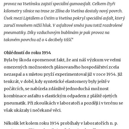
provoz na Vsetínsku zajistí speciální gumoasfalt. Celkem čtyři
kilometry silnice na trase ze Zlína do Vsetína dostaly nový povrch.
Úsek mezi Liptálem a Ústím u Vsetína pokryl speciální asfalt, který
zaručí mnohem nižší hluk. V asfaltové směsi jsou totiž rozdrolené
pneumatiky. Díky vzduchovým bublinám je pak provoz na
takovém povrchu až o 4 decibely tišší.“
Ohlédnutí do roku 1954
Byla by škoda opomenout fakt, že ani náš výzkum ve velmi
omezených možnostech plánovaného hospodářství zcela
nezaspal a s mletou pryží experimentoval již v roce 1954. Již
tenkrát, v době, kdy syntetické elastomery byly ještě v
počátcích, se nabízela zdánlivě jednoduchá možnost
kombinace asfaltu s elastickým odpadem z pláště ojetých
pneumatik. Při zkouškách v laboratoři a později i v terénu se
však ukázaly i nečekané věci.
Několik let kolem roku 1954 probíhaly v laboratořích n. p.