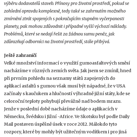
výběru dodavatelů staveb. Přínosy pro životní prostředí, pokud se
zohlední opravdu komplexně, tedy také se zahrnutím možného
zmírnění ztrát spojených s pokračujícím stupněm vyčerpanosti
planety, pak mohou zdůvodnit i případné vyšší výchozí náklady.
Problémů, které se nedají řešit za žádnou sumu peněz, jak
zdůrazňují odborníci na životní prostředí, stále přibývá.
Ještě zahraničí
Velké množství informací o využití gumoasfaltových směsí
nacházíme v různých zemích světa. Jak jsem se zmínil, hned
při prvním pohledu na seznamy států zapojených do
aplikací asfaltů s gumou však musí být nápadné, že v USA
začínaly s kaučukem a hlučností výhradně jižní státy, kde se
celoroční teploty pohybují převážně nad bodem mrazu.
Jenže v poslední době nacházíme údaje o aplikacích v
Německu, Švédsku i Jižní -Africe. Ve Skotsku byl podle Daily
Mail postaven úspěšně úsek v roce 2012. Málokdo tyto
rozpory, které by mohly být užitečným vodítkem i pro jiná