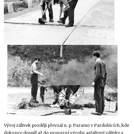
Vývoj zálivek později převzal n. p. Paramo v Pardubicích, kde
dokonce dospěl až do provozní výroby asfaltové zálivky s