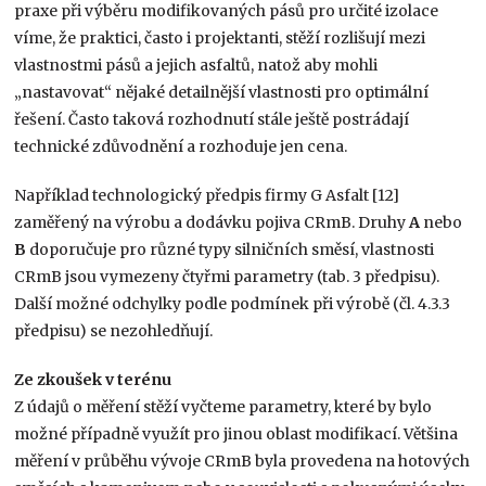
praxe při výběru modifikovaných pásů pro určité izolace
víme, že praktici, často i projektanti, stěží rozlišují mezi
vlastnostmi pásů a jejich asfaltů, natož aby mohli
„nastavovat“ nějaké detailnější vlastnosti pro optimální
řešení. Často taková rozhodnutí stále ještě postrádají
technické zdůvodnění a rozhoduje jen cena.
Například technologický předpis firmy G Asfalt [12]
zaměřený na výrobu a dodávku pojiva CRmB. Druhy
A
nebo
B
doporučuje pro různé typy silničních směsí, vlastnosti
CRmB jsou vymezeny čtyřmi parametry (tab. 3 předpisu).
Další možné odchylky podle podmínek při výrobě (čl. 4.3.3
předpisu) se nezohledňují.
Ze zkoušek v terénu
Z údajů o měření stěží vyčteme parametry, které by bylo
možné případně využít pro jinou oblast modifikací. Většina
měření v průběhu vývoje CRmB byla provedena na hotových