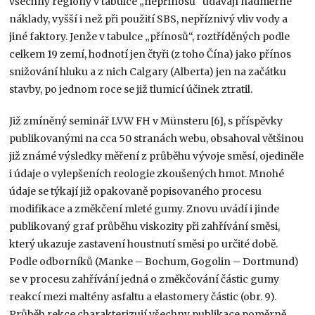
všechny regiony v tabulce „nepřínosů“ udávají nadměrné
náklady, vyšší i než při použití SBS, nepříznivý vliv vody a
jiné faktory. Jenže v tabulce „přínosů“, roztříděných podle
celkem 19 zemí, hodnotí jen čtyři (z toho Čína) jako přínos
snižování hluku a z nich Calgary (Alberta) jen na začátku
stavby, po jednom roce se již tlumicí účinek ztratil.
Již zmíněný seminář LVW FH v Münsteru [6], s příspěvky
publikovanými na cca 50 stranách webu, obsahoval většinou
již známé výsledky měření z průběhu vývoje směsí, ojediněle
i údaje o vylepšeních reologie zkoušených hmot. Mnohé
údaje se týkají již opakovaně popisovaného procesu
modifikace a změkčení mleté gumy. Znovu uvádí i jinde
publikovaný graf průběhu viskozity při zahřívání směsi,
který ukazuje zastavení houstnutí směsi po určité době.
Podle odborníků (Manke – Bochum, Gogolin – Dortmund)
se v procesu zahřívání jedná o změkčování částic gumy
reakcí mezi maltény asfaltu a elastomery částic (obr. 9).
Průběh rekce charakterizují všechny publikace poměrně