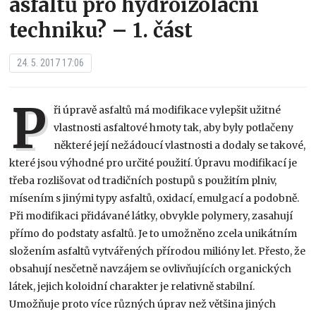
asfaltů pro hydroizolační
techniku? – 1. část
24. 5. 2017 17:06
P
ři úpravě asfaltů má modifikace vylepšit užitné
vlastnosti asfaltové hmoty tak, aby byly potlačeny
některé její nežádoucí vlastnosti a dodaly se takové,
které jsou výhodné pro určité použití. Úpravu modifikací je
třeba rozlišovat od tradičních postupů s použitím plniv,
mísením s jinými typy asfaltů, oxidací, emulgací a podobně.
Při modifikaci přidávané látky, obvykle polymery, zasahují
přímo do podstaty asfaltů. Je to umožněno zcela unikátním
složením asfaltů vytvářených přírodou milióny let. Přesto, že
obsahují nesčetně navzájem se ovlivňujících organických
látek, jejich koloidní charakter je relativně stabilní.
Umožňuje proto více různých úprav než většina jiných