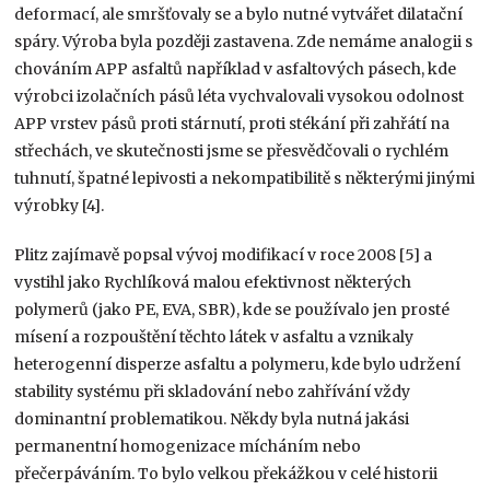
deformací, ale smršťovaly se a bylo nutné vytvářet dilatační
spáry. Výroba byla později zastavena. Zde nemáme analogii s
chováním APP asfaltů například v asfaltových pásech, kde
výrobci izolačních pásů léta vychvalovali vysokou odolnost
APP vrstev pásů proti stárnutí, proti stékání při zahřátí na
střechách, ve skutečnosti jsme se přesvědčovali o rychlém
tuhnutí, špatné lepivosti a nekompatibilitě s některými jinými
výrobky [4].
Plitz zajímavě popsal vývoj modifikací v roce 2008 [5] a
vystihl jako Rychlíková malou efektivnost některých
polymerů (jako PE, EVA, SBR), kde se používalo jen prosté
mísení a rozpouštění těchto látek v asfaltu a vznikaly
heterogenní disperze asfaltu a polymeru, kde bylo udržení
stability systému při skladování nebo zahřívání vždy
dominantní problematikou. Někdy byla nutná jakási
permanentní homogenizace mícháním nebo
přečerpáváním. To bylo velkou překážkou v celé historii