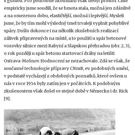
s gumou. Pro podrobné zkoumání však nebyl prostor. Čistě
empiricky jsme soudili, že se hmota stala, možná jen zdánlivě
a na omezenou dobu, elastičtější, možná i lepivější. Mysleli
jsme, že by tím mohl výsledný tmel trvaleji vyplnit pohyblivé
spáry. Došlo dokonce i na několik zkušebních realizací
zálivek připravených na místě, a to použití u spár betonové
vozovky silnice mezi Rabyní a Slapskou přehradou (obr. 2, 3),
o rok později u spár betonu startovací dráhy na letišti
Ostrava-Mošnov. Hodnocení se nezachovalo. Zdá se však, že
současné technologie přípravy CRmB, ev. podobných směsí,
v podstatě vycházejí z obdobných poznatků, které ovšem u
nás v roce 1954 byly zatím jen v počátcích. K podobným
zkušenostem však došel ve stejné době v Německu i dr. Rick
[9].