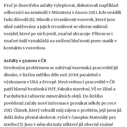
Proč je dnes třeba asfalty vylepšovat, diskutovali například
odborníci na semináři v Münsteru v únoru 2013, kde uváděli
řadu důvodů [6]. Mluvili o trvanlivosti vozovek, které jsou
silně zatěžovány a jejich trvanlivost se vlivem miliónů
vozidel, které po nich jezdí, značně zkracuje. Přitom se i
značné úsilí vynakládá na snížení hlučnosti pneu-matik v
kontaktu s vozovkou.
Asfalty s gumou v ČR
Uvedeným problémem se zabývají tuzemská pracoviště již
dlouho, v širším měříku déle než 20 let paralelně s
výzkumem v USA a Evropě. Mezi vedoucí pracoviště v ČR
patří hlavně brněnská VUT, Fakulta stavební, VŠ ve Zlíně a
Pardubická rafinerie minerálních olejů. Do širšího
povědomí začaly nové informace pronikat někdy po roce
2011. Článek, který vzbudil můj zájem o problém, jejž jsem již
delší dobu přestal sledovat, vyšel v časopisu Materiály pro
stavbu [7]. Jsou v něm shrnuty některé již obecně známé