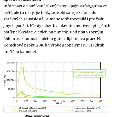
Informací o používání různých typů pojiv asfalt/guma ve
světě, ale i u nás je již tolik, že je obtížné je zařadit do
správných souvislostí. Guma se totiž rozemílá i pro řadu
jiných použití. Někdy může být hlavním motivem přispění k
obtížné likvidaci ojetých pneumatik. Pod tímto zorným
úhlem asi zkoumala mletou gumu diplomová práce H.
Koníčkové z roku 2010 k výrobě geopolymeru [11] (druh
umělého kamene).