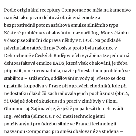
Podle originální receptury Compomac se měla na kamenivo
nanést jako první dehtová obrácená emulze a
bezprostředně potom asfaltová emulze silničního typu.
Některé problémy s obalováním naznačil Ing. Moc v článku
v časopise Silniční doprava někdy v r. 1956. Na podkladě
návrhu laboratoře firmy Posista proto byla nakonec v
Dehtochemě v Českých Budějovicích vyráběna tzv. jednotná
dehtoasfaltová emulze EADS, která však obalování, je třeba
připustit, moc neusnadnila, navíc přinesla řadu problémů se
stabilitou – srážením, oddělováním vody aj. Přesto se dost
uplatnila, kupodivu v Praze při opravách chodníků, kde při
nedostatku dlaždičů zachraňovala jejich pochůznost (obr. 4,
5). Údajně dobré zkušenosti s prací v zimě byly v Plzni,
Olomouci aj. Zajímavé je, že ještě po padesáti letech uvádí
Ing. Večerka (Silmos, s. r. o.) mezi technologiemi
používanými pro údržbu silnic ve Francii technologii
nazvanou Compomac pro směsi obalované za studena –