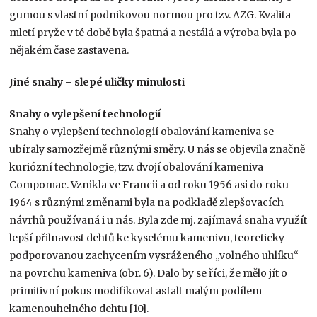
gumou s vlastní podnikovou normou pro tzv. AZG. Kvalita
mletí pryže v té době byla špatná a nestálá a výroba byla po
nějakém čase zastavena.
Jiné snahy – slepé uličky minulosti
Snahy o vylepšení technologií
Snahy o vylepšení technologií obalování kameniva se
ubíraly samozřejmě různými směry. U nás se objevila značně
kuriózní technologie, tzv. dvojí obalování kameniva
Compomac. Vznikla ve Francii a od roku 1956 asi do roku
1964 s různými změnami byla na podkladě zlepšovacích
návrhů používaná i u nás. Byla zde mj. zajímavá snaha využít
lepší přilnavost dehtů ke kyselému kamenivu, teoreticky
podporovanou zachycením vysráženého „volného uhlíku“
na povrchu kameniva (obr. 6). Dalo by se říci, že mělo jít o
primitivní pokus modifikovat asfalt malým podílem
kamenouhelného dehtu [10].