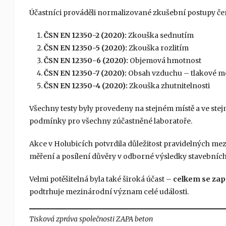
Účastníci prováděli normalizované zkušební postupy če
ČSN EN 12350-2 (2020):
Zkouška sednutím
ČSN EN 12350-5 (2020):
Zkouška rozlitím
ČSN EN 12350-6 (2020):
Objemová hmotnost
ČSN EN 12350-7 (2020):
Obsah vzduchu – tlakové m
ČSN EN 12350-4 (2020):
Zkouška zhutnitelnosti
Všechny testy byly provedeny na stejném místě a ve stejn
podmínky pro všechny zúčastněné laboratoře.
Akce v Holubicích potvrdila důležitost pravidelných mez
měření a posílení důvěry v odborné výsledky stavebních 
Velmi potěšitelná byla také široká účast –
celkem se zapoj
podtrhuje mezinárodní význam celé události.
Tisková zpráva společnosti ZAPA beton