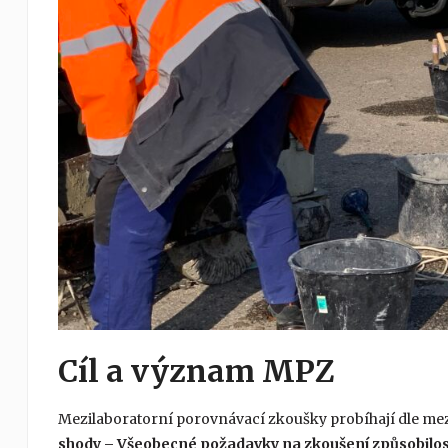
Cíl a význam MPZ
Mezilaboratorní porovnávací zkoušky probíhají dle m
shody – Všeobecné požadavky na zkoušení způsobilos