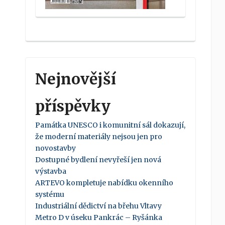
Nejnovější
příspěvky
Památka UNESCO i komunitní sál dokazují,
že moderní materiály nejsou jen pro
novostavby
Dostupné bydlení nevyřeší jen nová
výstavba
ARTEVO kompletuje nabídku okenního
systému
Industriální dědictví na břehu Vltavy
Metro D v úseku Pankrác – Ryšánka