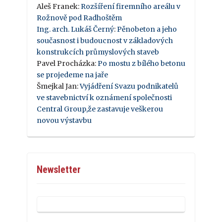
Aleš Franek
:
Rozšíření firemního areálu v
Rožnově pod Radhoštěm
Ing. arch. Lukáš Černý
:
Pěnobeton a jeho
současnost i budoucnost v základových
konstrukcích průmyslových staveb
Pavel Procházka
:
Po mostu z bílého betonu
se projedeme na jaře
Šmejkal Jan
:
Vyjádření Svazu podnikatelů
ve stavebnictví k oznámení společnosti
Central Group,že zastavuje veškerou
novou výstavbu
Newsletter