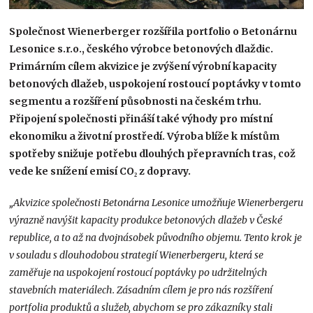
Společnost Wienerberger rozšířila portfolio o Betonárnu
Lesonice s.r.o., českého výrobce betonových dlaždic.
Primárním cílem akvizice je zvýšení výrobní kapacity
betonových dlažeb, uspokojení rostoucí poptávky v tomto
segmentu a rozšíření působnosti na českém trhu.
Připojení společnosti přináší také výhody pro místní
ekonomiku a životní prostředí. Výroba blíže k místům
spotřeby snižuje potřebu dlouhých přepravních tras, což
vede ke snížení emisí CO
₂
z dopravy.
„Akvizice společnosti Betonárna Lesonice umožňuje Wienerbergeru
výrazně navýšit kapacity produkce betonových dlažeb v České
republice, a to až na dvojnásobek původního objemu. Tento krok je
v souladu s dlouhodobou strategií Wienerbergeru, která se
zaměřuje na uspokojení rostoucí poptávky po udržitelných
stavebních materiálech. Zásadním cílem je pro nás rozšíření
portfolia produktů a služeb, abychom se pro zákazníky stali