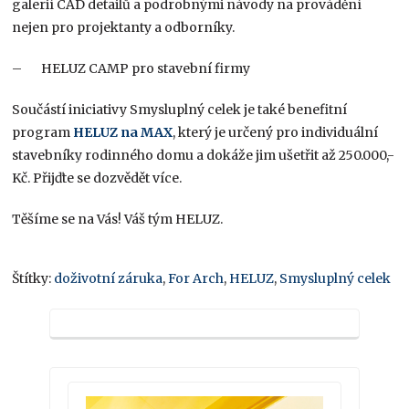
galerií CAD detailů a podrobnými návody na provádění
nejen pro projektanty a odborníky.
– HELUZ CAMP pro stavební firmy
Součástí iniciativy Smysluplný celek je také benefitní
program
HELUZ na MAX
, který je určený pro individuální
stavebníky rodinného domu a dokáže jim ušetřit až 250.000,-
Kč. Přijďte se dozvědět více.
Těšíme se na Vás! Váš tým HELUZ.
Štítky:
doživotní záruka
,
For Arch
,
HELUZ
,
Smysluplný celek