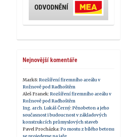
Nejnovější komentáře
Mark8
:
Rozšíření firemního areálu v
Rožnově pod Radhoštěm
Aleš Franek
:
Rozšíření firemního areálu v
Rožnově pod Radhoštěm
Ing. arch. Lukáš Černý
:
Pěnobeton a jeho
současnost i budoucnost v základových
konstrukcích průmyslových staveb
Pavel Procházka
:
Po mostu z bílého betonu
se projedeme na jaře