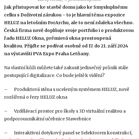
Jak přistupovat ke stavbě domu jako ke Smysluplnému
celku s Doživotní zárukou – to je hlavní téma expozice
HELUZ na letošním ForArchu, ale to není zdaleka všechno.
Česká firma nově doplňuje svoje portfolio i o produktovou
řadu HELUZ Okna, prémiová okna prostoupená
kvalitou. Přijďte se podívat osobně od 17. do 21. září 2024
na výstavišti PVA Expo Praha Letňany.
Na vlastní kůži můžete také zakusit jedinečný průnik stále
postupující digitalizace. Co bude ještě k vidění?
– Produktová stěna s uceleným systémem HELUZ, nově
rozšířená o řezy HELUZ okna
– Vzdělávací prostor pro školy s 3D virtuální realitou a
podporouunikátní učebnice Stawebnice
– Interaktivní dotykový panel se Selektorem konstrukcí,