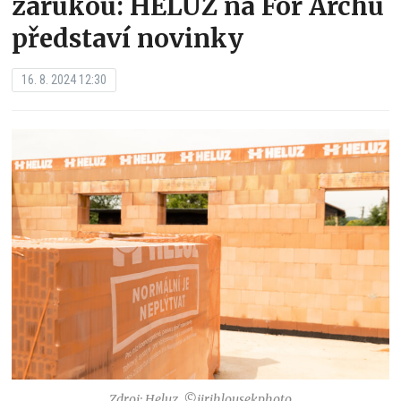
zárukou: HELUZ na For Archu
představí novinky
16. 8. 2024 12:30
Zdroj: Heluz, ©jirihlousekphoto