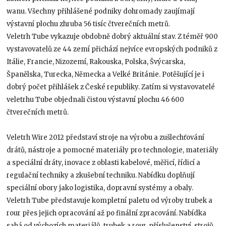
wanu. Všechny přihlášené podniky dohromady zaujímají
výstavní plochu zhruba 56 tisíc čtverečních metrů.
Veletrh Tube vykazuje obdobně dobrý aktuální stav. Z téměř 900
vystavovatelů ze 44 zemí přichází nejvíce evropských podniků z
Itálie, Francie, Nizozemí, Rakouska, Polska, Švýcarska,
Španělska, Turecka, Německa a Velké Británie. Potěšující je i
dobrý počet přihlášek z České republiky. Zatím si vystavovatelé
veletrhu Tube objednali čistou výstavní plochu 46 600
čtverečních metrů.
Veletrh Wire 2012 představí stroje na výrobu a zušlechťování
drátů, nástroje a pomocné materiály pro technologie, materiály
a speciální dráty, inovace z oblasti kabelové, měřicí, řídicí a
regulační techniky a zkušební techniku. Nabídku doplňují
speciální obory jako logistika, dopravní systémy a obaly.
Veletrh Tube představuje kompletní paletu od výroby trubek a
rour přes jejich opracování až po finální zpracování. Nabídka
sahá od výchozích materiálů, trubek a rour, příslušenství, strojů