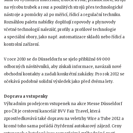
na výrobu trubek a rour a použitých strojů přes technologické
nástroje a pomůcky až po měřicí, řídicí a regulační techniku.
Rozsáhlou paletu nabídky doplňují ropovody a plynovody
včetně technologií nalezišť, profily a profilové technologie
a speciální obory, jako např. automatizace skladů nebo řídicí a
kontrolní zařízení.
V roce 2010 se do Düsseldorfu se sjelo přibližně 69 000
odborných návštěvníků, aby získali informace, navázali nové
obchodní kontakty a zadali konkrétní zakázky. Pro rok 2012 se
očekává podobně solidní výsledek jako před dvěma lety.
Doprava a vstupenky
Výhradním prodejcem vstupenek na akce Messe Düsseldorf
pro ČR je cestovní kancelář BVV Fair Travel, která
zprostředkovává také dopravu na veletrhy Wire a Tube 2012 a
kromě toho sama pořádá čtyřdenní autokarový zájezd. Ceny