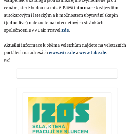
vstupenek a katalogů jsou samozřejmě zvýhodněné proti
cenám, které budou na místě. Bližší informace k zájezdům
autokarovým i leteckým a k možnostem ubytování skupin
i jednotlivců naleznete na internetových stránkách
společnosti BVV Fair Travel
zde
.
Aktuální informace k oběma veletrhům najdete na veletržních
portálech na adresách
www.wire.de
a
www.tube.de
.
wd