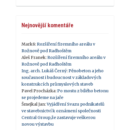
Nejnovější komentáře
Mark8
:
Rozšíření firemního areálu v
Rožnově pod Radhoštěm
Aleš Franek
:
Rozšíření firemního areálu v
Rožnově pod Radhoštěm
Ing. arch. Lukáš Černý
:
Pěnobeton a jeho
současnost i budoucnost v základových
konstrukcích průmyslových staveb
Pavel Procházka
:
Po mostu z bílého betonu
se projedeme na jaře
Šmejkal Jan
:
Vyjádření Svazu podnikatelů
ve stavebnictví k oznámení společnosti
Central Group,že zastavuje veškerou
novou výstavbu