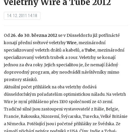
veletrhy Wire a Tube 2012
14. 12. 2011 14:18
Od
26. do 30. března 2012
se v Düsseldorfu již potřinácté
konají přední světové veletrhy
Wire
, mezinárodní
specializovaný veletrh drátů a kabelů, a
Tube
, mezinárodní
specializovaný veletrh trubek a rour. Veletrhy se konají
jednou za dva roky. Jejich specialitou je, že nemají žádný
doprovodný program, aby neodváděl návštěvníky mimo
prostory stánků.
Aktuální počet přihlášek na oba veletrhy dodává
düsseldorfským pořadatelům optimistickou náladu. Na veletrh
Wire je nyní přihlášeno přes 1100 společností ze 45 zemí.
Tradičně silně jsou zastoupeni vystavovatelé z Itálie, Belgie,
Francie, Rakouska, Nizozemí, Švýcarska, Turecka, Velké Británie
a Německa. Potěšující jsou i početné přihlášky ze Švédska. Ze
zámoří přichází nejvíce podniků z USA, Číny, Indie a Tchaj-