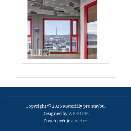
Copyright © 2026 Materiály pro stavbu.
Designed by
WPZOOM
O web pečuje
atwel.cz