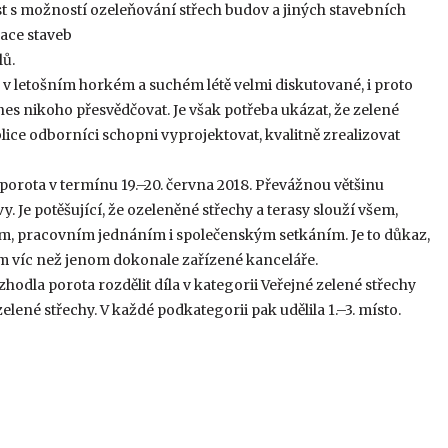
st s možností ozeleňování střech budov a jiných stavebních
zace staveb
lů.
 v letošním horkém a suchém létě velmi diskutované, i proto
nes nikoho přesvědčovat. Je však potřeba ukázat, že zelené
lice odborníci schopni vyprojektovat, kvalitně zrealizovat
porota v termínu 19.–20. června 2018. Převážnou většinu
. Je potěšující, že ozeleněné střechy a terasy slouží všem,
m, pracovním jednáním i společenským setkáním. Je to důkaz,
m víc než jenom dokonale zařízené kanceláře.
hodla porota rozdělit díla v kategorii Veřejné zelené střechy
lené střechy. V každé podkategorii pak udělila 1.–3. místo.