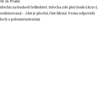
 hl. m. Prahy
třechu na budově ředitelství. Střecha zde plní funkci krycí,
kombinovaná – část je plochá, část šikmá. Tomu odpovídá
loch s polointenzivními.