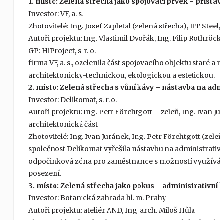
1. místo: Zelená střecha jako spojovací prvek – příst
Investor: VF, a. s.
Zhotovitelé: Ing. Josef Zapletal (zelená střecha), HT Steel,
Autoři projektu: Ing. Vlastimil Dvořák, Ing. Filip Rothröc
GP: HiProject, s. r. o.
firma VF, a. s., ozelenila část spojovacího objektu staré
architektonicky-technickou, ekologickou a estetickou.
2. místo: Zelená střecha s vůní kávy – nástavba na ad
Investor: Delikomat, s. r. o.
Autoři projektu: Ing. Petr Förchtgott – zeleň, Ing. Ivan 
architektonická část
Zhotovitelé: Ing. Ivan Juránek, Ing. Petr Förchtgott (zele
společnost Delikomat vyřešila nástavbu na administrativ
odpočinková zóna pro zaměstnance s možností využívá
posezení.
3. místo: Zelená střecha jako pokus – administrativn
Investor: Botanická zahrada hl. m. Prahy
Autoři projektu: ateliér AND, Ing. arch. Miloš Hůla