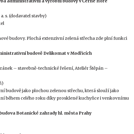
avba administrativní a výrobní budovy v Černé Hoře
 a. s. (dodavatel stavby)
kel
 a nové budovy. Plochá extenzivní zelená střecha zde plní funkci
ministrativní budově Delikomat v Modřicích
Juránek – stavebně-technické řešení, Ateliér Štěpán –
ň)
ní budově jako plochou zelenou střechu, která slouží jako
ní během celého roku díky prosklené kuchyňce i venkovnímu
í budova Botanické zahrady hl. města Prahy