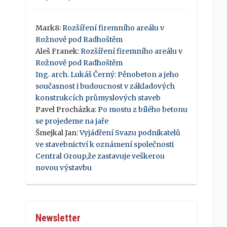
Mark8
:
Rozšíření firemního areálu v
Rožnově pod Radhoštěm
Aleš Franek
:
Rozšíření firemního areálu v
Rožnově pod Radhoštěm
Ing. arch. Lukáš Černý
:
Pěnobeton a jeho
současnost i budoucnost v základových
konstrukcích průmyslových staveb
Pavel Procházka
:
Po mostu z bílého betonu
se projedeme na jaře
Šmejkal Jan
:
Vyjádření Svazu podnikatelů
ve stavebnictví k oznámení společnosti
Central Group,že zastavuje veškerou
novou výstavbu
Newsletter