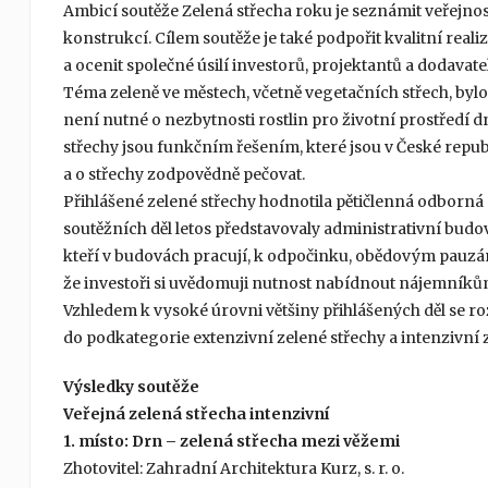
Ambicí soutěže Zelená střecha roku je seznámit veřejno
konstrukcí. Cílem soutěže je také podpořit kvalitní reali
a ocenit společné úsilí investorů, projektantů a dodavate
Téma zeleně ve městech, včetně vegetačních střech, bylo
není nutné o nezbytnosti rostlin pro životní prostředí d
střechy jsou funkčním řešením, které jsou v České repub
a o střechy zodpovědně pečovat.
Přihlášené zelené střechy hodnotila pětičlenná odborná 
soutěžních děl letos představovaly administrativní budovy
kteří v budovách pracují, k odpočinku, obědovým pauzá
že investoři si uvědomuji nutnost nabídnout nájemníků
Vzhledem k vysoké úrovni většiny přihlášených děl se roz
do podkategorie extenzivní zelené střechy a intenzivní ze
Výsledky soutěže
Veřejná zelená střecha intenzivní
1. místo: Drn – zelená střecha mezi věžemi
Zhotovitel: Zahradní Architektura Kurz, s. r. o.