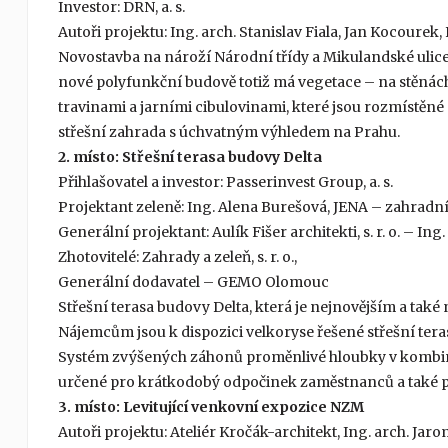
Investor: DRN, a. s.
Autoři projektu: Ing. arch. Stanislav Fiala, Jan Kocourek, F
Novostavba na nároží Národní třídy a Mikulandské ulic
nové polyfunkční budově totiž má vegetace – na stěnách 
travinami a jarními cibulovinami, které jsou rozmístěn
střešní zahrada s úchvatným výhledem na Prahu.
2. místo: Střešní terasa budovy Delta
Přihlašovatel a investor: Passerinvest Group, a. s.
Projektant zeleně: Ing. Alena Burešová, JENA – zahradní
Generální projektant: Aulík Fišer architekti, s. r. o. – Ing
Zhotovitelé: Zahrady a zeleň, s. r. o.,
Generální dodavatel – GEMO Olomouc
Střešní terasa budovy Delta, která je nejnovějším a také
Nájemcům jsou k dispozici velkoryse řešené střešní tera
Systém zvýšených záhonů proměnlivé hloubky v kombinac
určené pro krátkodobý odpočinek zaměstnanců a také p
3. místo: Levitující venkovní expozice NZM
Autoři projektu: Ateliér Kročák-architekt, Ing. arch. J