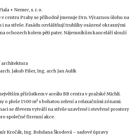
iala + Nemec, s. r. o.
e v centru Prahy se příhodně jmenuje Drn. Výraznou úlohu na
i na střeše. Fasádu ozvláštňují truhlíky osázené okrasnými
é na ochozech kolem pěti pater. Nájemníkům kanceláří slouží
 architektura
. arch. Jakub Fišer, Ing. arch Jan Aulík
 největším přírůstkem v areálu BB centra v pražské Michli.
sy o ploše 1500 m² s bohatou zelení a relaxačními zónami.
i se dřevem vytváří na střeše uzavřené i otevřené prostory
ro společné firemní akce.
aromír Kročák, Ing. Bohdana Škodová – sadové úpravy