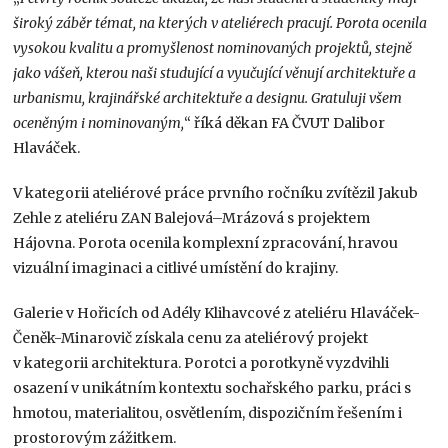
široký záběr témat, na kterých v ateliérech pracují. Porota ocenila
vysokou kvalitu a promyšlenost nominovaných projektů, stejně
jako vášeň, kterou naši studující a vyučující věnují architektuře a
urbanismu, krajinářské architektuře a designu. Gratuluji všem
oceněným i nominovaným,
“ říká děkan FA ČVUT Dalibor
Hlaváček.
V kategorii ateliérové práce prvního ročníku zvítězil Jakub
Zehle z ateliéru ZAN Balejová–Mrázová s projektem
Hájovna. Porota ocenila komplexní zpracování, hravou
vizuální imaginaci a citlivé umístění do krajiny.
Galerie v Hořicích od Adély Klihavcové z ateliéru Hlaváček-
Čeněk-Minarovič získala cenu za ateliérový projekt
v kategorii architektura. Porotci a porotkyně vyzdvihli
osazení v unikátním kontextu sochařského parku, práci s
hmotou, materialitou, osvětlením, dispozičním řešením i
prostorovým zážitkem.