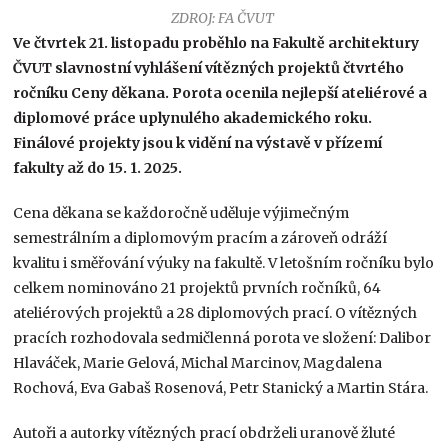
ZDROJ: FA ČVUT
Ve čtvrtek 21. listopadu proběhlo na Fakultě architektury
ČVUT slavnostní vyhlášení vítězných projektů čtvrtého
ročníku Ceny děkana. Porota ocenila nejlepší ateliérové a
diplomové práce uplynulého akademického roku.
Finálové projekty jsou k vidění na výstavě v přízemí
fakulty až do 15. 1. 2025.
Cena děkana se každoročně uděluje výjimečným
semestrálním a diplomovým pracím a zároveň odráží
kvalitu i směřování výuky na fakultě. V letošním ročníku bylo
celkem nominováno 21 projektů prvních ročníků, 64
ateliérových projektů a 28 diplomových prací. O vítězných
pracích rozhodovala sedmičlenná porota ve složení: Dalibor
Hlaváček, Marie Gelová, Michal Marcinov, Magdalena
Rochová, Eva Gabaš Rosenová, Petr Stanický a Martin Stára.
Autoři a autorky vítězných prací obdrželi uranově žluté