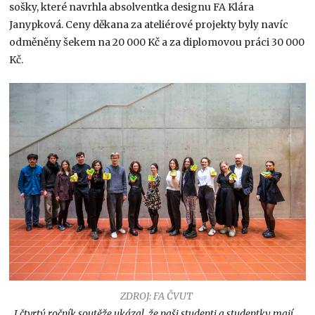
sošky, které navrhla absolventka designu FA Klára
Janypková. Ceny děkana za ateliérové projekty byly navíc
odměněny šekem na 20 000 Kč a za diplomovou práci 30 000
Kč.
ZDROJ: FA ČVUT
„
I čtvrtý ročník soutěže ukázal, že naši studenti a studentky mají