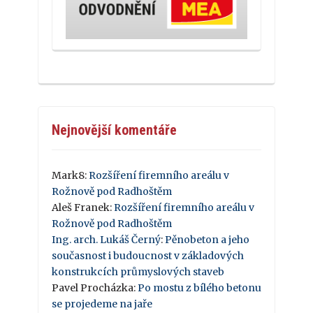
Nejnovější komentáře
Mark8
:
Rozšíření firemního areálu v
Rožnově pod Radhoštěm
Aleš Franek
:
Rozšíření firemního areálu v
Rožnově pod Radhoštěm
Ing. arch. Lukáš Černý
:
Pěnobeton a jeho
současnost i budoucnost v základových
konstrukcích průmyslových staveb
Pavel Procházka
:
Po mostu z bílého betonu
se projedeme na jaře