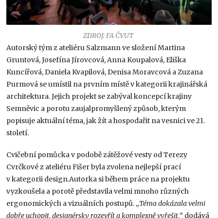
ZDROJ: FA ČVUT
Autorský tým z ateliéru Salzmann ve složení Martina
Gruntová, Josefína Jírovcová, Anna Koupalová, Eliška
Kuncířová, Daniela Kvapilová, Denisa Moravcová a Zuzana
Purmová se umístil na prvním místě v kategorii krajinářská
architektura. Jejich projekt se zabýval koncepcí krajiny
Semněvic a porotu zaujalpromyšlený způsob, kterým
popisuje aktuální téma, jak žít a hospodařit na vesnici ve 21.
století.
Cvičební pomůcka v podobě zátěžové vesty od Terezy
Cvrčkové z ateliéru Fišer byla zvolena nejlepší prací
v kategorii design.Autorka si během práce na projektu
vyzkoušela a porotě představila velmi mnoho různých
ergonomických a vizuálních postupů. „
Téma dokázala velmi
dobře uchopit, designérsky rozevřít a komplexně vyřešit,
“ dodává