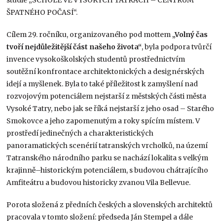
ŠPATNÉHO POČASÍ“.
Cílem 29. ročníku, organizovaného pod mottem
„Volný čas
tvoří nejdůležitější část našeho života“
, byla podpora tvůrčí
invence vysokoškolských studentů prostřednictvím
soutěžní konfrontace architektonických a designérských
idejí a myšlenek. Byla to také příležitost k zamyšlení nad
rozvojovým potenciálem nejstarší z městských části města
Vysoké Tatry, nebo jak se říká nejstarší z jeho osad – Starého
Smokovce a jeho zapomenutým a roky spícím místem. V
prostředí jedinečných a charakteristických
panoramatických scenérií tatranských vrcholků, na území
Tatranského národního parku se nachází lokalita s velkým
krajinně–historickým potenciálem, s budovou chátrajícího
Amfiteátru a budovou historicky zvanou Vila Bellevue.
Porota složená z předních českých a slovenských architektů
pracovala v tomto složení: předseda Ján Stempel a dále