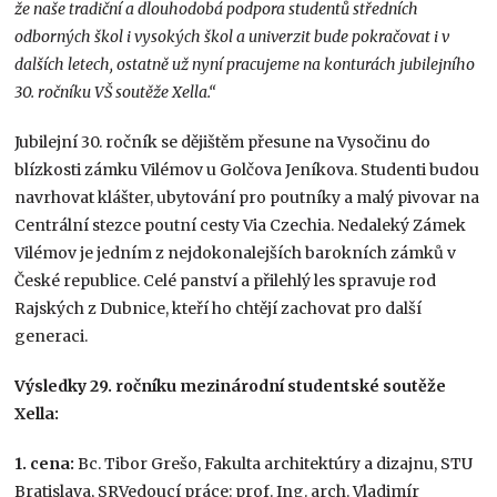
že naše tradiční a dlouhodobá podpora studentů středních
odborných škol i vysokých škol a univerzit bude pokračovat i v
dalších letech, ostatně už nyní pracujeme na konturách jubilejního
30. ročníku VŠ soutěže Xella.“
Jubilejní 30. ročník se dějištěm přesune na Vysočinu do
blízkosti zámku Vilémov u Golčova Jeníkova. Studenti budou
navrhovat klášter, ubytování pro poutníky a malý pivovar na
Centrální stezce poutní cesty Via Czechia. Nedaleký Zámek
Vilémov je jedním z nejdokonalejších barokních zámků v
České republice. Celé panství a přilehlý les spravuje rod
Rajských z Dubnice, kteří ho chtějí zachovat pro další
generaci.
Výsledky 29. ročníku mezinárodní studentské soutěže
Xella:
1. cena:
Bc. Tibor Grešo, Fakulta architektúry a dizajnu, STU
Bratislava, SRVedoucí práce: prof. Ing. arch. Vladimír