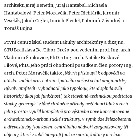
architekti Juraj Benetin, Juraj Hantabal, Michaela
Hantabalová, Peter Moravčík, Peter Richtárik, Jaromír
Veselák, Jakub Cigler, Imrich Pleidel, Ľubomír Závodný a
Tomáš Bujna.
První cenu získal student Fakulty architektúry a dizajnu,
STU Bratislava Bc. Tibor Grešo pod vedením prof. Ing. arch.
Vladimíra Šimkoviče, PhD. a Ing. arch. Natálie Boškové
Filové, PhD.. Jeho práci ohodnotil posudkem člen poroty Ing.
arch. Peter Moravčík takto:
„Návrh přistoupil k odpovědi na
otázku zadání pro centrum špatného počasí velmi pragmaticky.
Bývalý amfiteátr vyhodnotil jako typologii, která splnila svůj
historický úkol jak funkčností, tak stavebně-technickou podstatou
stavby, generující v lůně chráněné přírody nežádoucí hluk a ruch.
Jeho prostor využil kompletně pro výstavbu nové koncentrované
architektonicko-urbanistické struktury. V symbióze železobetonu
a dřevostavby jsou kolem centrálního nádvoří zorganizovány tři
objemy, které v sobě integrují funkce sportu, kultury a relaxu.