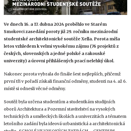
Ve dnech 16. a 17. dubna 2024 proběhlo ve Starém
Smokovci zasedání poroty již 29. ročníku mezinárodní
studentské architektonické soutěže Xella. Porota měla
letos vzhledem k velmi vysokému zájmu (76 projektů z
českých, slovenských a jedné polské a rakouské
univerzity) a úrovni přihlášených prací nelehký úkol.
Nakonec porota vybrala do finále šest nejlepších, přičemž
první tři v pořadí získali finanční odměny, studenti na 4. až 6.
místě si odnesli věcné odměny.
Soutěž byla určena studentům a studentkám studijních
oborů Architektura a Pozemní stavitelství na vysokých
technických a uměleckých školách a univerzitách a tématem
letošního zadání byla ideová urbanistická a architektonická
studie „SCHOLÉ VE VYSOKÝCH TATRÁCH – CENTRUM