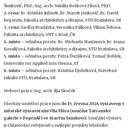
Šimkovič, PhD., Ing. arch. Natália Bošková Filová, PhD.
2. cena:
Bc. Kristián Julínek, Bc. Marek Jankovič, Bc. David
Regenda, Fakulta architektúry a dizajnu, STU Bratislava, SR
3. cena
: Ondřej Bradávka, Veronika Pálková, Viliam Šebora,
Fakulta architektury, VUT v Brně, ČR
4. místo
– odměna poroty: Bc. Michaela Maximová, Bc. Ivana
Kovaličová, Fakulta architektúry a dizajnu, STU Bratislava, SR
5. místo
– odměna poroty: Petra Ďurišková, Tomaž Roblek,
University for Applied Arts Vienna, AT
6. místo
– odměna poroty: Kristina Djobeková, Stavebná
fakulta STU, Bratislava, SR
Vedoucí práce: Ing. arch. Ilja Skoček
Všechny soutěžní práce jsou
do 15. června 2024 vystaveny v
městské výstavní síni Vila Flóra (součást Tatranské
galerie v Popradě) ve Starém Smokovci
. Součástí výstavy
je i hlasování veřejnosti o nejlepší projekty letošního