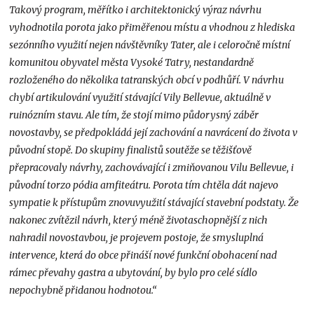
Takový program, měřítko i architektonický výraz návrhu
vyhodnotila porota jako přiměřenou místu a vhodnou z hlediska
sezónního využití nejen návštěvníky Tater, ale i celoročně místní
komunitou obyvatel města Vysoké Tatry, nestandardně
rozloženého do několika tatranských obcí v podhůří. V návrhu
chybí artikulování využití stávající Vily Bellevue, aktuálně v
ruinózním stavu. Ale tím, že stojí mimo půdorysný záběr
novostavby, se předpokládá její zachování a navrácení do života v
původní stopě. Do skupiny finalistů soutěže se těžišťově
přepracovaly návrhy, zachovávající i zmiňovanou Vilu Bellevue, i
původní torzo pódia amfiteátru. Porota tím chtěla dát najevo
sympatie k přístupům znovuvyužití stávající stavební podstaty. Že
nakonec zvítězil návrh, který méně životaschopnější z nich
nahradil novostavbou, je projevem postoje, že smysluplná
intervence, která do obce přináší nové funkční obohacení nad
rámec převahy gastra a ubytování, by bylo pro celé sídlo
nepochybně přidanou hodnotou.“