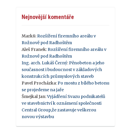
Nejnovější komentáře
Mark8
:
Rozšíření firemního areálu v
Rožnově pod Radhoštěm
Aleš Franek
:
Rozšíření firemního areálu v
Rožnově pod Radhoštěm
Ing. arch. Lukáš Černý
:
Pěnobeton a jeho
současnost i budoucnost v základových
konstrukcích průmyslových staveb
Pavel Procházka
:
Po mostu z bílého betonu
se projedeme na jaře
Šmejkal Jan
:
Vyjádření Svazu podnikatelů
ve stavebnictví k oznámení společnosti
Central Group,že zastavuje veškerou
novou výstavbu