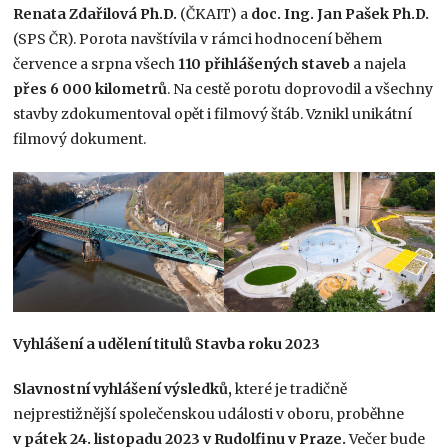
Renata Zdařilová Ph.D.
(ČKAIT) a
doc. Ing. Jan Pašek Ph.D.
(SPS ČR). Porota navštívila v rámci hodnocení během
července a srpna všech
110 přihlášených staveb
a najela
přes 6 000 kilometrů
. Na cestě porotu doprovodil a všechny
stavby zdokumentoval opět i filmový štáb. Vznikl unikátní
filmový dokument.
Vyhlášení a udělení titulů Stavba roku 2023
Slavnostní vyhlášení výsledků,
které je tradičně
nejprestižnější společenskou události v oboru, proběhne
v pátek 24. listopadu 2023 v Rudolfinu v Praze.
Večer bude