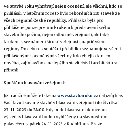
Ve Stavbě roku vyhrávají nejen ocenění, ale všichni, kdo se
přihlásili
. V letošním roce to bylo
rekordních 110 staveb
ze
všech regionů České republiky.
Přihláška byla pro
přihlášené pouze prvním krokem k představení svého
stavebního počinu, nejen odborné veřejnosti, ale také
krokem k seznámení široké veřejnosti, napříč všemi
regiony. Po celý rok soutěžní přehlídka seznamuje se všemi
přihlášenými i oceněnými všechny, kdo chtějí o tom co
nového, zajímavého a nejlepšího stavitelství i architektura
přinesli.
Spuštěno hlasování veřejnosti
Již tradičně můžete také na
www.stavbaroku.cz
dát svůj hlas
Vaší favorizované stavbě v hlasování veřejnosti
do čtvrtka
23. 11. 2023 do 24:00
, kdy bude hlasování ukončeno a
výsledky hlasování budou vyhlášeny na slavnostním
galavečeru v pátek 24. 11. 2023 v Rudolfinu v Praze.