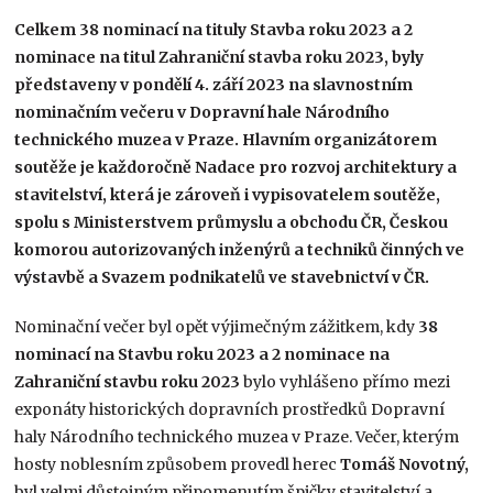
Celkem 38 nominací na tituly Stavba roku 2023 a 2
nominace na titul Zahraniční stavba roku 2023, byly
představeny v pondělí 4. září 2023 na slavnostním
nominačním večeru v Dopravní hale Národního
technického muzea v Praze. Hlavním organizátorem
soutěže je každoročně Nadace pro rozvoj architektury a
stavitelství, která je zároveň i vypisovatelem soutěže,
spolu s Ministerstvem průmyslu a obchodu ČR, Českou
komorou autorizovaných inženýrů a techniků činných ve
výstavbě a Svazem podnikatelů ve stavebnictví v ČR.
Nominační večer byl opět výjimečným zážitkem, kdy
38
nominací na Stavbu roku 2023 a 2 nominace
na
Zahraniční stavbu roku 2023
bylo vyhlášeno přímo mezi
exponáty historických dopravních prostředků Dopravní
haly Národního technického muzea v Praze. Večer, kterým
hosty noblesním způsobem provedl herec
Tomáš Novotný,
byl velmi důstojným připomenutím špičky stavitelství a