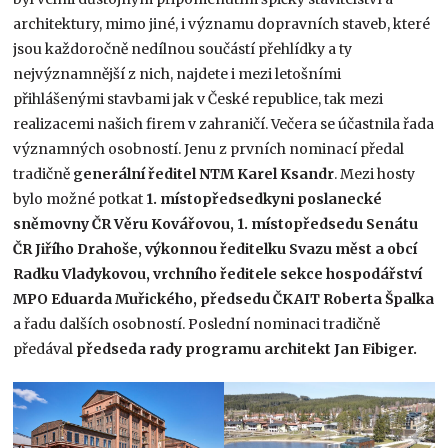
architektury, mimo jiné, i významu dopravních staveb, které
jsou každoročně nedílnou součástí přehlídky a ty
nejvýznamnější z nich, najdete i mezi letošními
přihlášenými stavbami jak v České republice, tak mezi
realizacemi našich firem v zahraničí. Večera se účastnila řada
významných osobností. Jenu z prvních nominací předal
tradičně
generální ředitel NTM Karel Ksandr
. Mezi hosty
bylo možné potkat
1. místopředsedkyni poslanecké
sněmovny ČR Věru Kovářovou, 1. místopředsedu Senátu
ČR Jiřího Drahoše, výkonnou ředitelku Svazu měst a obcí
Radku Vladykovou, vrchního ředitele sekce hospodářství
MPO Eduarda Muřického, předsedu ČKAIT Roberta Špalka
a řadu dalších osobností. Poslední nominaci tradičně
předával
předseda rady programu architekt Jan Fibiger.