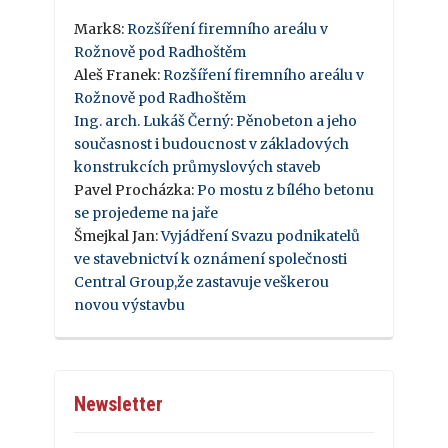
Mark8
:
Rozšíření firemního areálu v
Rožnově pod Radhoštěm
Aleš Franek
:
Rozšíření firemního areálu v
Rožnově pod Radhoštěm
Ing. arch. Lukáš Černý
:
Pěnobeton a jeho
současnost i budoucnost v základových
konstrukcích průmyslových staveb
Pavel Procházka
:
Po mostu z bílého betonu
se projedeme na jaře
Šmejkal Jan
:
Vyjádření Svazu podnikatelů
ve stavebnictví k oznámení společnosti
Central Group,že zastavuje veškerou
novou výstavbu
Newsletter