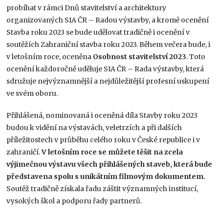
probíhat v rámci Dnů stavitelství a architektury
organizovaných SIA ČR – Radou výstavby, a kromě ocenění
Stavba roku 2023 se bude udělovat tradičně i ocenění v
soutěžích Zahraniční stavba roku 2023. Během večera bude, i
v letošním roce, oceněna
Osobnost stavitelství 2023
. Toto
ocenění každoročně uděluje SIA ČR – Rada výstavby, která
sdružuje nejvýznamnější a nejdůležitější profesní uskupení
ve svém oboru.
Přihlášená, nominovaná i oceněná díla Stavby roku 2023
budou k vidění na výstavách, veletrzích a při dalších
příležitostech v průběhu celého roku v České republice i v
zahraničí.
V letošním roce se můžete těšit na zcela
výjimečnou výstavu všech přihlášených staveb, která bude
představena spolu s unikátním filmovým dokumentem.
Soutěž tradičně získala řadu záštit významných institucí,
vysokých škol a podporu řady partnerů.