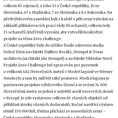
celkem 85 zájemců, z toho 13 z České republiky, 10 ze
Slovenska, 47 z Maďarska, 7 ze Slovinska a 8 z Rakouska. Na
předvýběrovém zasedání byli z každé z pěti zemí vybráni na
základě přihlašovacích prací vždy tři uchazeči, celkem tedy
15 uchazečů, kteří byli vyzváni, aby vytvořili konkrétní
projekt na téma Zero challenge.
Z České republiky byly do užšího finále oslovena studia
Dobrý Dům (architekt Dalibor Borák), Stempel & Tesar
architects (architekt Ján Stempel) a architekt Vítězslav Nový.
Projekt Zero Challenge byl zpracován pro pozemek
o velikosti 482 čtverečních metrů v Modré laguně ve Wiener
Neudorfu a tam by měl být také postaven. Modrá laguna je
partnerem projektu výběrového řízení a se svými 74 000
čtverečními metry se jedná o největší areál vzorových domů
v Evropě. Je zde vystaveno celkem 85 různých objektů od
přibližně stovky různých dodavatelů. Ročně navštíví výstavu
téměř 170 000 lidí, třetina přichází ze sousedních zemí –
České republiky, Slovenska, Slovinska a Maďarska.