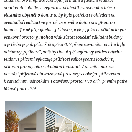
Zadáním pro přepracování byla formální a funkční redukce
dominantní obálky a vypracování identity stavebního tělesa
vlastního obytného domu; to by bylo potřeba i s ohledem na
eventuální realizaci ve formě vzorového domu pro „Modrou
lagunu“. Jasně připojitelné „přídavné prvky“, jako například kryté
venkovní prostory, mohou však zůstat součástí základní budovy
a je třeba je pak příslušně upřesnit. V přepracovaném návrhu byly
odebrány „aplikace“, aniž by tím utrpěl zajímavý vzhled návrhu.
Půdorys přízemí vykazuje průchozí velkorysost s logickým,
přímým propojením s okolními terasami. V prvním patře se
nachází příjemně dimenzované prostory s dobrým přiřazením
k sanitárním jednotkám. I otevřený prostor vytváří v prvním patře
lákavé pracoviště.