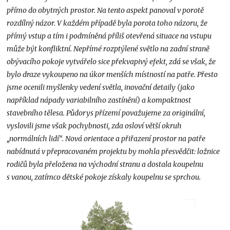
přímo do obytných prostor. Na tento aspekt panoval v porotě
rozdílný názor. V každém případě byla porota toho názoru, že
přímý vstup a tím i podmíněná příliš otevřená situace na vstupu
může být konfliktní. Nepřímé rozptýlené světlo na zadní straně
obývacího pokoje vytvářelo sice překvapivý efekt, zdá se však, že
bylo draze vykoupeno na úkor menších místností na patře. Přesto
jsme ocenili myšlenky vedení světla, inovační detaily (jako
například nápady variabilního zastínění) a kompaktnost
stavebního tělesa. Půdorys přízemí považujeme za originální,
vyslovili jsme však pochybnosti, zda osloví větší okruh
„normálních lidí“. Nová orientace a přiřazení prostor na patře
nabídnutá v přepracovaném projektu by mohla přesvědčit: ložnice
rodičů byla přeložena na východní stranu a dostala koupelnu
s vanou, zatímco dětské pokoje získaly koupelnu se sprchou.