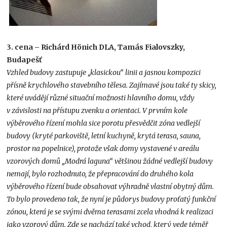
3. cena – Richárd Hönich DLA, Tamás Fialovszky,
Budapešť
Vzhled budovy zastupuje „klasickou“ linii a jasnou kompozici
přísně krychlového stavebního tělesa. Zajímavé jsou také ty skicy,
které uvádějí různé situační možnosti hlavního domu, vždy
v závislosti na přístupu zvenku a orientaci. V prvním kole
výběrového řízení mohla sice porotu přesvědčit zóna vedlejší
budovy (kryté parkoviště, letní kuchyně, krytá terasa, sauna,
prostor na popelnice), protože však domy vystavené v areálu
vzorových domů „Modrá laguna“ většinou žádné vedlejší budovy
nemají, bylo rozhodnuto, že přepracování do druhého kola
výběrového řízení bude obsahovat výhradně vlastní obytný dům.
To bylo provedeno tak, že nyní je půdorys budovy proťatý funkční
zónou, která je se svými dvěma terasami zcela vhodná k realizaci
jako vzorový dům. Zde se nachází také vchod, který vede téměř