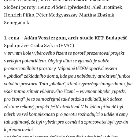
Složení poroty: Heinz Plöderl (předseda), Aleš Brotánek,
Henrich Pifko, Péter Medgyasszay, Martina Zbašnik-
Senegačnik.
1. cena – Ádám Vesztergom, arch-studio KFT, Budapešť
Spolupráce: Csaba Szikra (HVAC)
V prvním kole výběrového řízení se porotě prezentoval projekt
s velkým potenciálem. Obytný dům se vyznačuje dobře
proporcionálními prostory. Nápadné těžiště spočívá ovšem
v „obálce“ základního domu, kde jsou nabídnuty atraktivní funkce
volného prostoru. Tato „obálka“, která zvýrazňuje image domu, jde
však mimo záměr výběrového řízení – vyvinout objekt „typický
pro Ytong“. Je to samozřejmě také otázka nákladů, jak dalece
zůstane celkový projekt ještě atraktivní. V každém případě byl
návrh ve své komplexnosti pro porotu rozhodující o udělení ceny
tak zajímavý, že byl vybrán pro ocenění a zpracovatel byl vyzván
k přepracování.