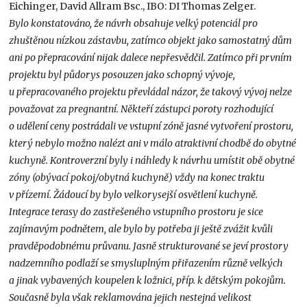
Eichinger, David Allram Bsc., IBO: DI Thomas Zelger.
Bylo konstatováno, že návrh obsahuje velký potenciál pro
zhuštěnou nízkou zástavbu, zatímco objekt jako samostatný dům
ani po přepracování nijak dalece nepřesvědčil. Zatímco při prvním
projektu byl půdorys posouzen jako schopný vývoje,
u přepracovaného projektu převládal názor, že takový vývoj nelze
považovat za pregnantní. Někteří zástupci poroty rozhodující
o udělení ceny postrádali ve vstupní zóně jasné vytvoření prostoru,
který nebylo možno nalézt ani v málo atraktivní chodbě do obytné
kuchyně. Kontroverzní byly i náhledy k návrhu umístit obě obytné
zóny (obývací pokoj/obytná kuchyně) vždy na konec traktu
v přízemí. Žádoucí by bylo velkorysejší osvětlení kuchyně.
Integrace terasy do zastřešeného vstupního prostoru je sice
zajímavým podnětem, ale bylo by potřeba ji ještě zvážit kvůli
pravděpodobnému průvanu. Jasně strukturované se jeví prostory
nadzemního podlaží se smysluplným přiřazením různě velkých
a jinak vybavených koupelen k ložnici, příp. k dětským pokojům.
Současně byla však reklamována jejich nestejná velikost