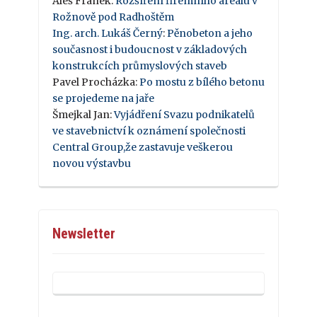
Aleš Franek
:
Rozšíření firemního areálu v
Rožnově pod Radhoštěm
Ing. arch. Lukáš Černý
:
Pěnobeton a jeho
současnost i budoucnost v základových
konstrukcích průmyslových staveb
Pavel Procházka
:
Po mostu z bílého betonu
se projedeme na jaře
Šmejkal Jan
:
Vyjádření Svazu podnikatelů
ve stavebnictví k oznámení společnosti
Central Group,že zastavuje veškerou
novou výstavbu
Newsletter