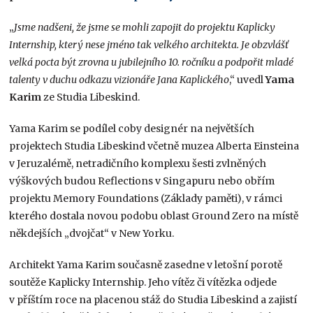
„
Jsme nadšeni, že jsme se mohli zapojit do projektu Kaplicky
Internship, který nese jméno tak velkého architekta. Je obzvlášť
velká pocta být zrovna u jubilejního 10. ročníku a podpořit mladé
talenty v duchu odkazu vizionáře Jana Kaplického
,“ uvedl
Yama
Karim
ze Studia Libeskind.
Yama Karim se podílel coby designér na největších
projektech Studia Libeskind včetně muzea Alberta Einsteina
v Jeruzalémě, netradičního komplexu šesti zvlněných
výškových budou Reflections v Singapuru nebo obřím
projektu Memory Foundations (Základy paměti), v rámci
kterého dostala novou podobu oblast Ground Zero na místě
někdejších „dvojčat“ v New Yorku.
Architekt Yama Karim současně zasedne v letošní porotě
soutěže Kaplicky Internship. Jeho vítěz či vítězka odjede
v příštím roce na placenou stáž do Studia Libeskind a zajistí