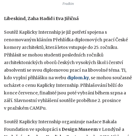
Fradkin
Libeskind, Zaha Hadid i Eva Jiřičná
Soutěž Kaplicky Internship je již potřetí spojena s
renomovaným kláním Přehlídka diplomových prací České
komory architektů, která letos vstupuje do 25. ročníku.
Přihlásit se mohou studenti posledních ročníků
architektonických oborů českých vysokých škol i čerství
absolventi se svou diplomovou prací na libovolné téma. Ti,
kdo vyplní přihlášku na webu
diplom.ky
, se mohou současně
ucházet o cenu Kaplicky Internship. Přihlašování běží do
konce července, finalisté jsou poté vybráni během srpna a
září. Slavnostní vyhlášení soutěže proběhne 2. prosince
v pražském CAMPu.
Soutěž Kaplicky Internship organizuje nadace Bakala
Foundation ve spolupráci s
Design Museem
v Londýně a