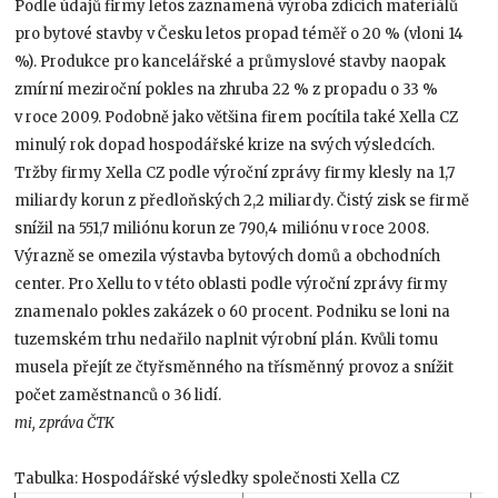
Podle údajů firmy letos zaznamená výroba zdicích materiálů
pro bytové stavby v Česku letos propad téměř o 20 % (vloni 14
%). Produkce pro kancelářské a průmyslové stavby naopak
zmírní meziroční pokles na zhruba 22 % z propadu o 33 %
v roce 2009. Podobně jako většina firem pocítila také Xella CZ
minulý rok dopad hospodářské krize na svých výsledcích.
Tržby firmy Xella CZ podle výroční zprávy firmy klesly na 1,7
miliardy korun z předloňských 2,2 miliardy. Čistý zisk se firmě
snížil na 551,7 miliónu korun ze 790,4 miliónu v roce 2008.
Výrazně se omezila výstavba bytových domů a obchodních
center. Pro Xellu to v této oblasti podle výroční zprávy firmy
znamenalo pokles zakázek o 60 procent. Podniku se loni na
tuzemském trhu nedařilo naplnit výrobní plán. Kvůli tomu
musela přejít ze čtyřsměnného na třísměnný provoz a snížit
počet zaměstnanců o 36 lidí.
mi, zpráva ČTK
Tabulka: Hospodářské výsledky společnosti Xella CZ