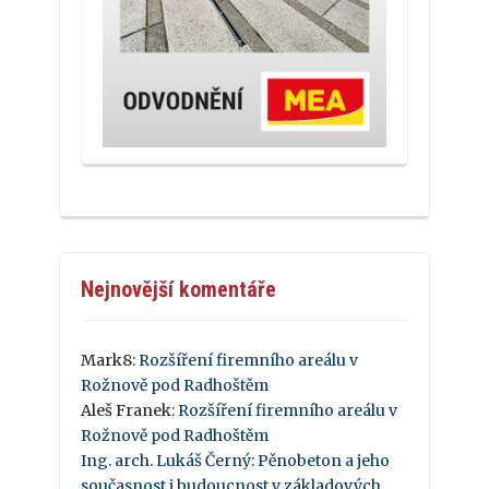
Nejnovější komentáře
Mark8
:
Rozšíření firemního areálu v
Rožnově pod Radhoštěm
Aleš Franek
:
Rozšíření firemního areálu v
Rožnově pod Radhoštěm
Ing. arch. Lukáš Černý
:
Pěnobeton a jeho
současnost i budoucnost v základových