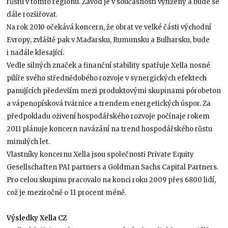
růstu v tomto regionu. Závod je v současnosti vytížený a bude se
dále rozšiřovat.
Na rok 2010 očekává koncern, že obrat ve velké části východní
Evropy, zvláště pak v Maďarsku, Rumunsku a Bulharsku, bude
i nadále klesající.
Vedle silných značek a finanční stability spatřuje Xella nosné
pilíře svého střednědobého rozvoje v synergických efektech
panujících především mezi produktovými skupinami pórobeton
a vápenopísková tvárnice a trendem energetických úspor. Za
předpokladu oživení hospodářského rozvoje počínaje rokem
2011 plánuje koncern navázání na trend hospodářského růstu
minulých let.
Vlastníky koncernu Xella jsou společnosti Private Equity
Gesellschaften PAI partners a Goldman Sachs Capital Partners.
Pro celou skupinu pracovalo na konci roku 2009 přes 6800 lidí,
což je meziročně o 11 procent méně.
Výsledky Xella CZ