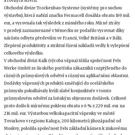
a rovných střech.
Obchodní divize Trockenbau-Systeme (systémy pro suchou
výstavbu), která nabízí značku Fermacell dosáhla obratu 169 mil.
eur, a vyrovnala tak výsledek z minulého roku. Mírné ztráty
v prodeji zaznamenané v Německu se podařilo vyrovnat díky
nárůstu odbytu především ve Francii, Velké Británii a v Itálii.
Zlepšení produktivity a striktní řízení nákladů vedly k vylepšení
celkového výsledku.
V obchodní divizi Kalk (výroba vápna) těžila společnost Fels
Werke GmbH ze širokého portfolia zákazníků rozptýleného do
různých průmyslových odvětví s různými aplikačními oblastmi.
Dodávky vápenných produktů směřující do ocelářského
průmyslu pokulhávaly kvůli slabé konjunktuře v tomto
průmyslovém odvětví za loňským objemem dodávek. Celkově
proto došlo k mírnému poklesu obratu o 6 % z 229 mil. eur na
216 mil. eur. Výstavbou velkokapacitní vápenky ve městě
Tovarkovo v regionu Kaluga, 200 kilometrů jihozápadně od
Moskvy, položila společnost Fels základní kámen k ziskovému