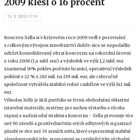
2009 klesl o 16 procent
16. 9. 2010 17:19
Koncern Xella si v krizovém roce 2009 vedl v porovnání
s celkovým vývojem stavebnictví dobře: sice se nepodařilo
udržet konsolidovaný obrat koncernu na rekordní úrovni
z roku 2008 (1,4 mld. eur) a výsledek ve výši 1,2 mld. eur
znamenal 16% pokles pod tuto hranici, operativní výsledek
poklesl o 22 % z 281 mil. na 219 mil. eur, ale celoročně
společnost vytvářela stabilní volné cashflow ve výši 141 mil.
eur.
Výhodou Xelly je širší portfolio se třemi obchodními oblastmi
(stavební materiály, systémy pro suchou výstavbu a výroba
vápna) a nadnárodní struktura koncernu – Xella provozuje více
než 90 závodů a prostřednictvím svých odbytových organizací
působí ve více než 30 zemích světa, které reprezentují stabilní
západoevropské trhy, progresivně se rozvíjející trhy východní