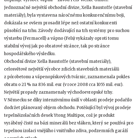
Jednoznačně největší obchodní divize, Xella Baustoffe (stavební
materiály), byla vystavena náročnému konkurenčnímu boji,
dokázala se ovšem prosadit lépe než ostatní konkurenti
působící na trhu. Závody dodávající na trh systémy pro suchou
výstavbu (Fermacell) a vápno (Fels) vykázaly oproti tomu
stabilní vývoj jak po obratové stránce, tak po stránce
hospodářského výsledku.
Obchodní divize Xella Baustoffe (stavební materiály),
celosvětově největší výrobce zdicích stavebních materiálů
z pórobetonu a vápenopískových tvárnic, zaznamenala pokles
obratu o 21 % na 836 mil. eur (v roce 2008 cca 1055 mil. eur).
Největší propady zaznamenaly východoevropské trhy.
V Německu se díky intenzivnímu úsilí v oblasti prodeje podařilo
dodržet plánovaný objem obchodu. Potěšující byl vývoj prodeje
tepelněizolačních desek Ytong Multipor, což je produkt
vyráběný čistě na bázi minerálů bez vláken, který se používá pro
tepelnou izolaci vnějšího i vnitřního zdiva, podzemních garáží