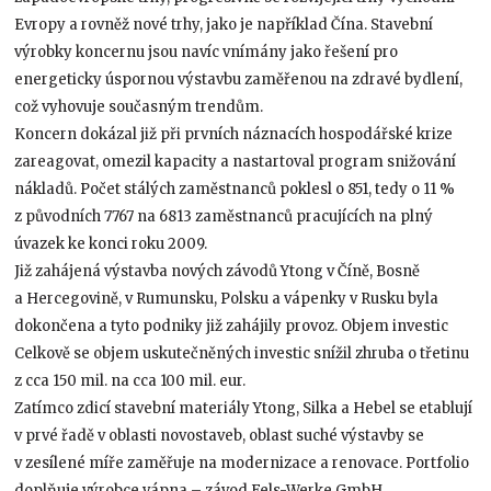
Evropy a rovněž nové trhy, jako je například Čína. Stavební
výrobky koncernu jsou navíc vnímány jako řešení pro
energeticky úspornou výstavbu zaměřenou na zdravé bydlení,
což vyhovuje současným trendům.
Koncern dokázal již při prvních náznacích hospodářské krize
zareagovat, omezil kapacity a nastartoval program snižování
nákladů. Počet stálých zaměstnanců poklesl o 851, tedy o 11 %
z původních 7767 na 6813 zaměstnanců pracujících na plný
úvazek ke konci roku 2009.
Již zahájená výstavba nových závodů Ytong v Číně, Bosně
a Hercegovině, v Rumunsku, Polsku a vápenky v Rusku byla
dokončena a tyto podniky již zahájily provoz. Objem investic
Celkově se objem uskutečněných investic snížil zhruba o třetinu
z cca 150 mil. na cca 100 mil. eur.
Zatímco zdicí stavební materiály Ytong, Silka a Hebel se etablují
v prvé řadě v oblasti novostaveb, oblast suché výstavby se
v zesílené míře zaměřuje na modernizace a renovace. Portfolio
doplňuje výrobce vápna – závod Fels-Werke GmbH.