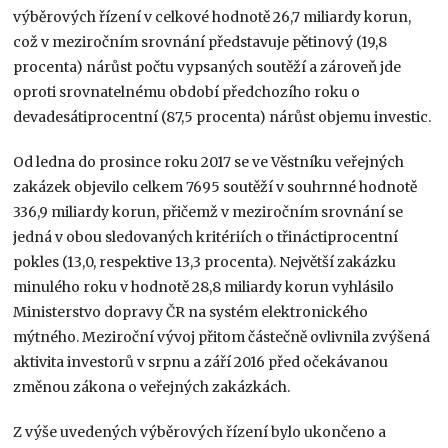
výběrových řízení v celkové hodnotě 26,7 miliardy korun,
což v meziročním srovnání představuje pětinový (19,8
procenta) nárůst počtu vypsaných soutěží a zároveň jde
oproti srovnatelnému období předchozího roku o
devadesátiprocentní (87,5 procenta) nárůst objemu investic.
Od ledna do prosince roku 2017 se ve Věstníku veřejných
zakázek objevilo celkem 7695 soutěží v souhrnné hodnotě
336,9 miliardy korun, přičemž v meziročním srovnání se
jedná v obou sledovaných kritériích o třináctiprocentní
pokles (13,0, respektive 13,3 procenta). Největší zakázku
minulého roku v hodnotě 28,8 miliardy korun vyhlásilo
Ministerstvo dopravy ČR na systém elektronického
mýtného. Meziroční vývoj přitom částečně ovlivnila zvýšená
aktivita investorů v srpnu a září 2016 před očekávanou
změnou zákona o veřejných zakázkách.
Z výše uvedených výběrových řízení bylo ukončeno a