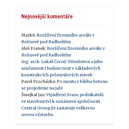
Nejnovější komentáře
Mark8
:
Rozšíření firemního areálu v
Rožnově pod Radhoštěm
Aleš Franek
:
Rozšíření firemního areálu v
Rožnově pod Radhoštěm
Ing. arch. Lukáš Černý
:
Pěnobeton a jeho
současnost i budoucnost v základových
konstrukcích průmyslových staveb
Pavel Procházka
:
Po mostu z bílého betonu
se projedeme na jaře
Šmejkal Jan
:
Vyjádření Svazu podnikatelů
ve stavebnictví k oznámení společnosti
Central Group,že zastavuje veškerou
novou výstavbu