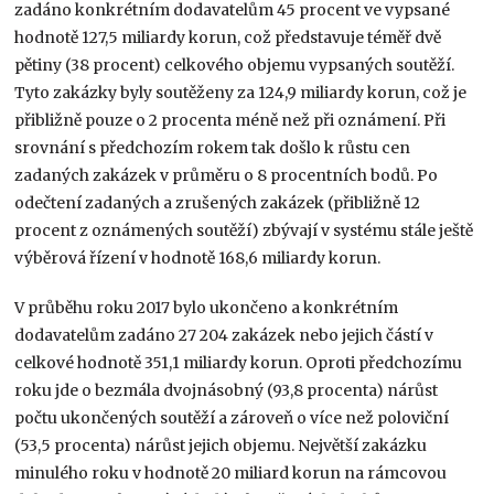
zadáno konkrétním dodavatelům 45 procent ve vypsané
hodnotě 127,5 miliardy korun, což představuje téměř dvě
pětiny (38 procent) celkového objemu vypsaných soutěží.
Tyto zakázky byly soutěženy za 124,9 miliardy korun, což je
přibližně pouze o 2 procenta méně než při oznámení. Při
srovnání s předchozím rokem tak došlo k růstu cen
zadaných zakázek v průměru o 8 procentních bodů. Po
odečtení zadaných a zrušených zakázek (přibližně 12
procent z oznámených soutěží) zbývají v systému stále ještě
výběrová řízení v hodnotě 168,6 miliardy korun.
V průběhu roku 2017 bylo ukončeno a konkrétním
dodavatelům zadáno 27 204 zakázek nebo jejich částí v
celkové hodnotě 351,1 miliardy korun. Oproti předchozímu
roku jde o bezmála dvojnásobný (93,8 procenta) nárůst
počtu ukončených soutěží a zároveň o více než poloviční
(53,5 procenta) nárůst jejich objemu. Největší zakázku
minulého roku v hodnotě 20 miliard korun na rámcovou