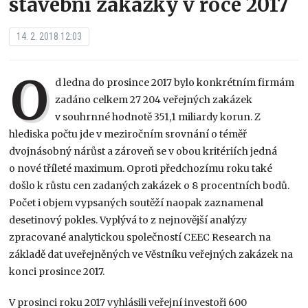
stavební zakázky v roce 2017
14. 2. 2018 12:03
O
d ledna do prosince 2017 bylo konkrétním firmám
zadáno celkem 27 204 veřejných zakázek
v souhrnné hodnotě 351,1 miliardy korun. Z
hlediska počtu jde v meziročním srovnání o téměř
dvojnásobný nárůst a zároveň se v obou kritériích jedná
o nové tříleté maximum. Oproti předchozímu roku také
došlo k růstu cen zadaných zakázek o 8 procentních bodů.
Počet i objem vypsaných soutěží naopak zaznamenal
desetinový pokles. Vyplývá to z nejnovější analýzy
zpracované analytickou společností CEEC Research na
základě dat uveřejněných ve Věstníku veřejných zakázek na
konci prosince 2017.
V prosinci roku 2017 vyhlásili veřejní investoři 600