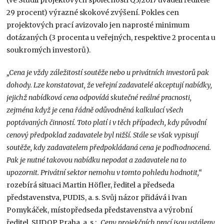
29 procent) výrazné skokové zvýšení. Pokles cen
projektových prací avizovalo jen naprosté minimum
dotázaných (3 procenta u veřejných, respektive 2 procenta u
soukromých investorů).
„Cena je vždy záležitostí soutěže nebo u privátních investorů pak
dohody. Lze konstatovat, že veřejní zadavatelé akceptují nabídky,
jejichž nabídková cena odpovídá skutečné reálné pracnosti,
zejména když je cena řádně odůvodněná kalkulací všech
poptávaných činností. Toto platí i v těch případech, kdy původní
cenový předpoklad zadavatele byl nižší. Stále se však vypisují
soutěže, kdy zadavatelem předpokládaná cena je podhodnocená.
Pak je nutné takovou nabídku nepodat a zadavatele na to
upozornit. Privátní sektor nemohu v tomto pohledu hodnotit,“
rozebírá situaci Martin Höfler, ředitel a předseda
představenstva, PUDIS, a. s. Svůj názor přidává i Ivan
Pomykáček, místopředseda představenstva a výrobní
ředitel, SUDOP Praha, a. s.:
„Ceny projekčních prací jsou ustáleny