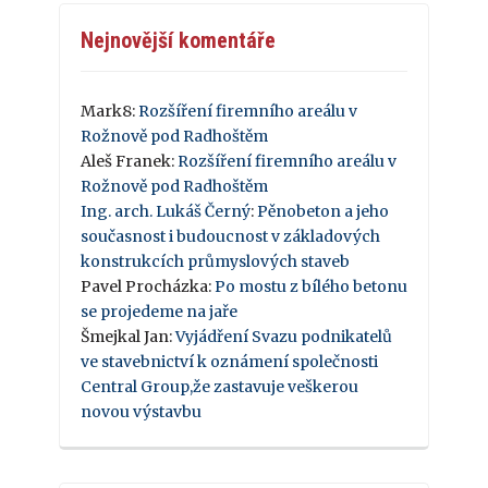
Nejnovější komentáře
Mark8
:
Rozšíření firemního areálu v
Rožnově pod Radhoštěm
Aleš Franek
:
Rozšíření firemního areálu v
Rožnově pod Radhoštěm
Ing. arch. Lukáš Černý
:
Pěnobeton a jeho
současnost i budoucnost v základových
konstrukcích průmyslových staveb
Pavel Procházka
:
Po mostu z bílého betonu
se projedeme na jaře
Šmejkal Jan
:
Vyjádření Svazu podnikatelů
ve stavebnictví k oznámení společnosti
Central Group,že zastavuje veškerou
novou výstavbu