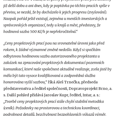
již delší dobu a ani dnes, kdy je poptávka po těchto pracích spíše v
převisu, se nezdá, že by docházelo k jejich progresu (zvyšování).
Naopak pořád ještě existují, zejména u menších investorských a
správcovských organizací, tedy u krajů a měst, představy, že
hodinová sazba 500 Kč/h je nepřekročitelná.“
„Ceny projektových prací jsou na srovnatelné úrovni jako před
rokem, k žádné významné změně nedošlo. Když si spočítám
odbytovou hodinovou sazbu autorizovaného projektanta u
zakázek na zpracování projektových dokumentací pozemních
komunikací, které naše společnost aktuálně realizuje, zcela jistě by
měla být tato vysoce kvalifikovaná a zodpovědná služba
honorována vyšší sazbou,“
říká Aleš Trnečka, předseda
představenstva a ředitel společnosti, Dopravoprojekt Brno, a.
s. Další pohled přidává Jaroslav Kupr, ředitel, Intar, a. s.:
„Tvorbě ceny projektových prací stále chybí stabilní metodika
(ceník). Požadavky na prostorovou a technickou koordinaci,
podrobnost detailů, bezchybnost bezpohlavních výkazů výměr,