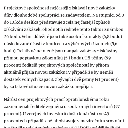
Projektové společnosti nejčastěji získávají nové zakázky
díky dlouhodobé spolupráci se zadavatelem. Na stupnici od 0
do 10, kde desítka představuje zcela nejčastější způsob
získávání zakázek, ohodnotili ředitelé tento faktor známkou
7,6 bodu. Velmi důležité jsou také osobní kontakty (6,8 bodu)
následované účastí v tendrech a výběrových řízeních (5,6
bodu). Relativně nejméně jsou naopak zakázky získávány
přímou poptávkou zákazníků (5,1 bodu). Tři pětiny (59
procent) ředitelů projektových společností by přitom
aktuálně přijala novou zakázku i v případě, že by neměli
dostatek volných kapacit. Zbývající dvě pětiny (41 procent)
by za takové situace novou zakázku nepřijali.
Nárůst cen projektových prací oproti loňskému roku
zaznamenali ředitelé zejména u soukromých investorů (57
procent). U veřejných investorů došlo k nárůstu ve 49
procentech případů, což představuje v meziročním srovnání
(ve Studii projektových společností Q3/2017 uváděli ředitelé