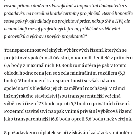
rostou přímou úměrou s klesajícími schopnostmi dodavatelů a s
požadavky na nereálně krátké termíny pro plnění. Běžné honoráře
sotva pokrývají náklady na projektové práce, nákup SW a HW, ale
neumožňují rozvoj projektových firem, průběžné vzdělávání
pracovníků a výchovu nových projektantů.“
Transparentnost veřejných výběrových řízení, kterých se
projektové společnosti účastní, ohodnotili ředitelé v průměru
6,4 body z maximálních 10. Soukromá sféra je pak v tomto
ohledu hodnocena jen se zcela minimálním rozdílem (6,3
bodu). V hodnocení transparentnosti se však názory
společností z hlediska jejich zaměření rozcházejí. V rámci
inženýrského stavitelství jsou transparentnější veřejná
výběrová řízení 7,3 bodu oproti 5,7 bodu u privátních řízení.
Pozemní stavitelství naopak vnímá privátní výběrová řízení
jako transparentnější (6,8 bodu oproti 5,6 bodu) než veřejná.
S požadavkem o úplatek se při získávání zakázek v minulém