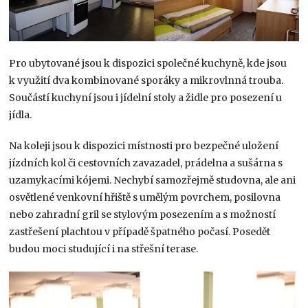
Pro ubytované jsou k dispozici společné kuchyně, kde jsou
k využití dva kombinované sporáky a mikrovlnná trouba.
Součástí kuchyní jsou i jídelní stoly a židle pro posezení u
jídla.
Na koleji jsou k dispozici místnosti pro bezpečné uložení
jízdních kol či cestovních zavazadel, prádelna a sušárna s
uzamykacími kójemi. Nechybí samozřejmě studovna, ale ani
osvětlené venkovní hřiště s umělým povrchem, posilovna
nebo zahradní gril se stylovým posezením a s možností
zastřešení plachtou v případě špatného počasí. Posedět
budou moci studující i na střešní terase.