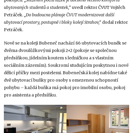
ubytovaných studentů a studentek,“
uvedl rektor ČVUT Vojtěch
Petráček.
„Do budoucna plánuje ČVUT modernizovat další
ubytovací prostory, postupně i bloky kolejí Strahov,“
dodal rektor
Petráček.
Nově se na koleji Bubeneč nachází 86 ubytovacích buněk se
dvěma dvoulůžkovými pokoji 2+2 (pokoje se společnou
předsíňkou, jídelním koutem s ledničkou a s vlastním
sociálním zázemím). Soukromí studujícím poskytnou i nové
dělicí příčky mezi postelemi. Bubenečská kolej nabídne také
dvě ubytovací buňky pro osoby s omezenou schopností
pohybu – každá buňka má pokoj pro imobilní osobu, pokoj
pro asistenta a předsíňku.