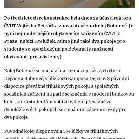
Po třech letech rekonstrukce byla dnes za účasti rektora
ČVUT Vojtěcha Petráčka znovu otevřena kolej Bubeneč. Je
nyní nejmodernějším ubytovacím zařízením ČVUT v
Praze, nabízí 378 lůžek. Mimo jiné také dva pokoje pro
studenty se specifickými potřebami (s možností
ubytování i pro asistenty).
Kolej Bubeneč se nachází na rozmezí pražských čtvrtí
Dejvice a Bubeneč, v blízkosti Kampusu Dejvice. Z původní
dispozice převážně třílůžkových pokojů a společných
sociálních zařízení na patře se změnila v moderní buňkovou
kolej, která studentům nabízí bydlení převážně ve
dvoulůžkových pokojích se sociálním zázemím vždy pro
dva pokoje.
Původně kolej disponovala 534 lůžky ve třílůžkových
pokojích
. „Snížením počtu lůžek je docíleno většího komfortu