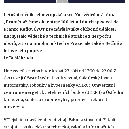
Letošní ročník celoevropské akce Noc vědců má téma
„Proměna“, čímž akcentuje 100 let od úmrtí spisovatele
Franze Kafky. ČVUT pro návštěvníky oblíbené události
nachystalo vědecké a technické atrakce z nespočtu
oborů, a to na mnoha místech v Praze, ale také v Děčíně a
letos zcela poprvé
i v Buštěhradu.
Noc vědců se letos bude konat 27. září od 17:00 do 22:00. Za
ČVUT se jí účastní sedm fakult z osmi, dále Český institut
informatiky, robotiky a kybernetiky (CIIRC), Univerzitní
centrum energeticky efektivních budov (UCEEB) a Ústřední
knihovna, soutěž o drobné výhry připravil i rektorát
univerzity.
V Dejvicích návštěvníky přivítají Fakulta stavební, Fakulta
strojní, Fakulta elektrotechnická, Fakulta informačních