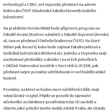
technologií a CIIRC, své exponáty představí na adrese
Rektorátu ČVUT i kladenská Fakulta biomedicínského
inženýrství.
Na pražském Novém Městě bude připraven program na
Fakultě strojní (Karlovo náměstí) a Fakultě dopravní (Horská
ul., tam se představí i Ústřední knihovna ČVUT). Na Staré
Město pak dorazí ti, koho bude zajímat Fakulta jaderná a
fyzikálně inženýrská (Břehová ul.). Jaderka a Dopravka mají
nachystané přednášky a ukázky i na svých pobočkách
v Děčíně. Univerzitní nováček v Noci vědců, UCEEB, pak
představí nejen proměny udržitelnosti ve své buštěhradské
budově.
Proměny, na které se budou moci návštěvníci těšit, mají
velmi široký rozptyl. Přijďte se ponořit do tajemství
středověké architektury prostřednictvím 3D modelů a
objevte, jaké gotické stavby mohly zdobit Prahu, ale zůstaly