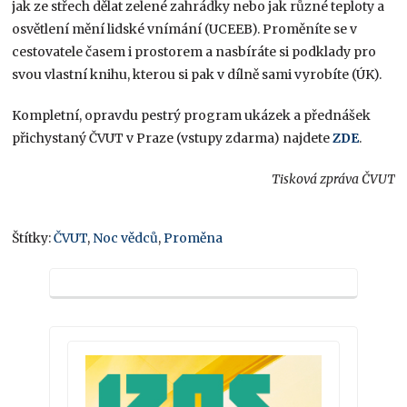
jak ze střech dělat zelené zahrádky nebo jak různé teploty a
osvětlení mění lidské vnímání (UCEEB). Proměníte se v
cestovatele časem i prostorem a nasbíráte si podklady pro
svou vlastní knihu, kterou si pak v dílně sami vyrobíte (ÚK).
Kompletní, opravdu pestrý program ukázek a přednášek
přichystaný ČVUT v Praze (vstupy zdarma) najdete
ZDE
.
Tisková zpráva ČVUT
Štítky:
ČVUT
,
Noc vědců
,
Proměna