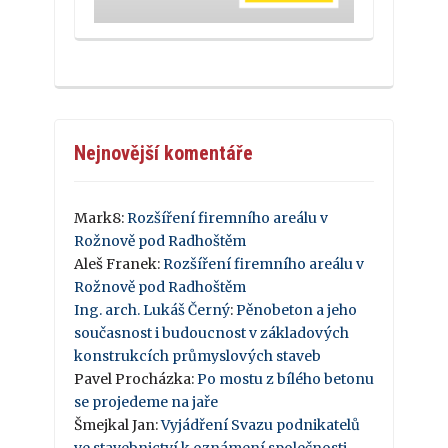
Nejnovější komentáře
Mark8
:
Rozšíření firemního areálu v
Rožnově pod Radhoštěm
Aleš Franek
:
Rozšíření firemního areálu v
Rožnově pod Radhoštěm
Ing. arch. Lukáš Černý
:
Pěnobeton a jeho
současnost i budoucnost v základových
konstrukcích průmyslových staveb
Pavel Procházka
:
Po mostu z bílého betonu
se projedeme na jaře
Šmejkal Jan
:
Vyjádření Svazu podnikatelů