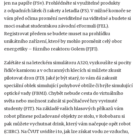
jen na papíře (FSv). Prohlédněte si využitelné produkty
z odpadních látek či rakety a letadla (FS). V mlžné komoře se
vám před očima promění neviditelné na viditelné a budete si
moci osahat studentskou závodní eFormuli (FEL).
Registrovat předem se budete muset na prohlídku
unikátního zařízení, které by mohlo proměnit celý obor
energetiky – fúzního reaktoru Golem (FJFI).
Zalétáte si na leteckém simulátoru A320, vyzkoušíte si pocity
řidiče kamionu a v ochranných klecích si můžete zkusit
pilotovat dron (FD). Jaké je být starý, to vám dá zakusit
speciální oblek simulující pohybové obtíže či brýle simulující
optické vady (FBMI). Chybět nebude cesta do virtuálního
světa nebo možnost zahrát si počítačové hry vyvinuté
studenty (FIT). Na základě vašich hlasových příkazů vám
robot přinese požadované objekty ze stolu, v Robobaru si
pak můžete vychutnat drink, který vám načepuje opět robot
(CIIRC). Na ČVUT uvidíte i to, jak lze získat vodu ze vzduchu,