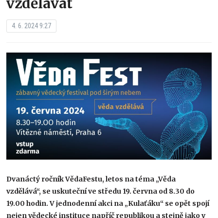
vzdělávat
4. 6. 2024 9:27
Dvanáctý ročník VědaFestu, letos na téma „Věda
vzdělává“, se uskuteční ve středu 19. června od 8.30 do
19.00 hodin. V jednodenní akci na „Kulaťáku“ se opět spojí
nejen vědecké instituce napříč republikou a stejně jako v