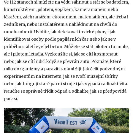
Ve 112 stanech si můžete na vědu sáhnout a stát se badatelem,
konstruktérem, pilotem, vojákem, kameramanem nebo
lékařem, záchranářem, ekonomem, matematikem, ale třeba i
zedníkem, nebo instalatérem a nahlédnout na chvíli do
mnoha oborů. Uvidíte, jak detekovat toxické plyny i jak
identifikovat osoby podle papilárních čar nebo jak se v
průběhu staletí vyvíjel beton. Můžete se stát pilotem formule,
ale i pilotem letadla. Vyzkoušíte si, jak se cítí kosmonaut
nebo jak se cítí řidič, když se převrátí auto. Poznáte, které
mikroorganizmy a paraziti s námi žijí, jak čelit podvodným
experimentům na internetu, jak se tvoří muzejní sbírky
nebo jak fungují staré parní stroje i jak vypadá radioaktivita.
Naučíte se správně třídit odpad a odhalíte, jak se předpovídá
počasí.