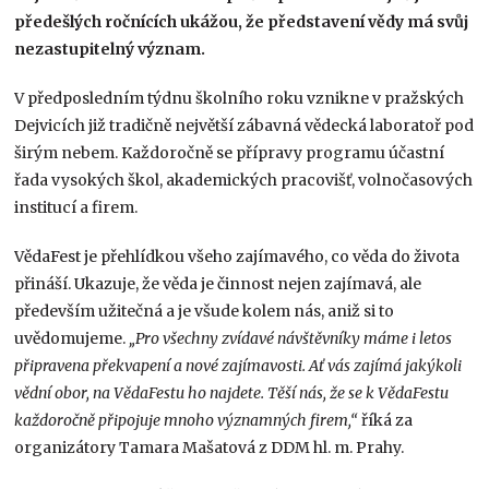
předešlých ročnících ukážou, že představení vědy má svůj
nezastupitelný význam.
V předposledním týdnu školního roku vznikne v pražských
Dejvicích již tradičně největší zábavná vědecká laboratoř pod
širým nebem. Každoročně se přípravy programu účastní
řada vysokých škol, akademických pracovišť, volnočasových
institucí a firem.
VědaFest je přehlídkou všeho zajímavého, co věda do života
přináší. Ukazuje, že věda je činnost nejen zajímavá, ale
především užitečná a je všude kolem nás, aniž si to
uvědomujeme.
„Pro všechny zvídavé návštěvníky máme i letos
připravena překvapení a nové zajímavosti. Ať vás zajímá jakýkoli
vědní obor, na VědaFestu ho najdete. Těší nás, že se k VědaFestu
každoročně připojuje mnoho významných firem,“
říká za
organizátory Tamara Mašatová z DDM hl. m. Prahy.