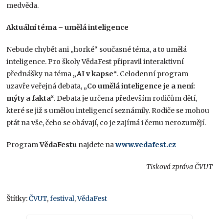
medvěda.
Aktuální téma – umělá inteligence
Nebude chybět ani „horké“ současné téma, a to umělá
inteligence. Pro školy VědaFest připravil interaktivní
přednášky na téma
„AI v kapse“
. Celodenní program
uzavře veřejná debata,
„Co umělá inteligence je a není:
mýty a fakta“
. Debata je určena především rodičům dětí,
které se již s umělou inteligencí seznámily. Rodiče se mohou
ptát na vše, čeho se obávají, co je zajímá i čemu nerozumějí.
Program
VědaFestu
najdete na
www.vedafest.cz
Tisková zpráva ČVUT
Štítky:
ČVUT
,
festival
,
VědaFest