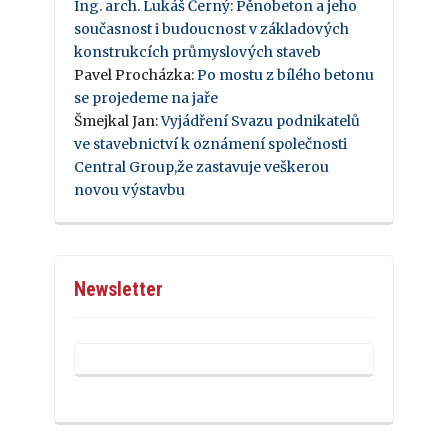
Ing. arch. Lukáš Černý
:
Pěnobeton a jeho
současnost i budoucnost v základových
konstrukcích průmyslových staveb
Pavel Procházka
:
Po mostu z bílého betonu
se projedeme na jaře
Šmejkal Jan
:
Vyjádření Svazu podnikatelů
ve stavebnictví k oznámení společnosti
Central Group,že zastavuje veškerou
novou výstavbu
Newsletter