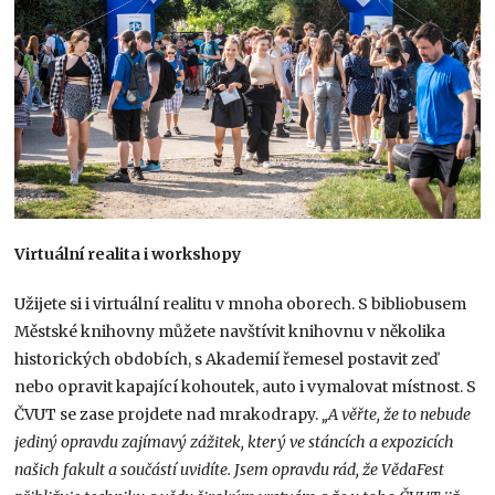
Virtuální realita i workshopy
Užijete si i virtuální realitu v mnoha oborech. S bibliobusem
Městské knihovny můžete navštívit knihovnu v několika
historických obdobích, s Akademií řemesel postavit zeď
nebo opravit kapající kohoutek, auto i vymalovat místnost. S
ČVUT se zase projdete nad mrakodrapy.
„A věřte, že to nebude
jediný opravdu zajímavý zážitek, který ve stáncích a expozicích
našich fakult a součástí uvidíte. Jsem opravdu rád, že VědaFest