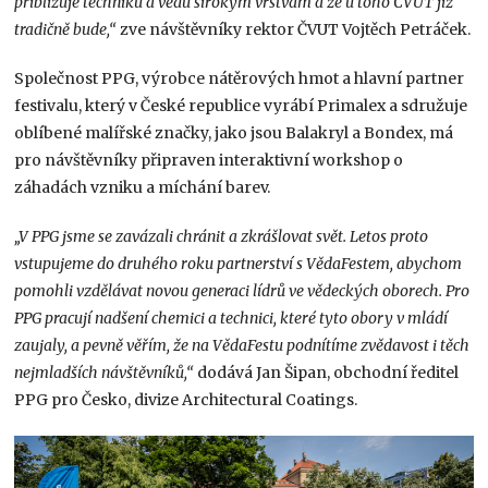
přibližuje techniku a vědu širokým vrstvám a že u toho ČVUT již
tradičně bude,“
zve návštěvníky rektor ČVUT Vojtěch Petráček.
Společnost PPG, výrobce nátěrových hmot a hlavní partner
festivalu, který v České republice vyrábí Primalex a sdružuje
oblíbené malířské značky, jako jsou Balakryl a Bondex, má
pro návštěvníky připraven interaktivní workshop o
záhadách vzniku a míchání barev.
„V PPG jsme se zavázali chránit a zkrášlovat svět. Letos proto
vstupujeme do druhého roku partnerství s VědaFestem, abychom
pomohli vzdělávat novou generaci lídrů ve vědeckých oborech. Pro
PPG pracují nadšení chemici a technici, které tyto obory v mládí
zaujaly, a pevně věřím, že na VědaFestu podnítíme zvědavost i těch
nejmladších návštěvníků,“
dodává Jan Šipan, obchodní ředitel
PPG pro Česko, divize Architectural Coatings.