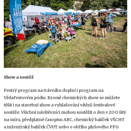
Show a soutěž
Pestrý program na trávníku doplní i program na
VědaFestovém pódiu. Kromě chemických show se můžete
těšit i na stavební show a vyhlašování vítězů festivalové
soutěže. Všichni návštěvníci mohou soutěžit o den v ZOO šitý
na míru, předplatné časopisu ABC, chemický balíček VŠCHT
a inženýrský balíček ČVUT nebo o obřího plyšového PPG