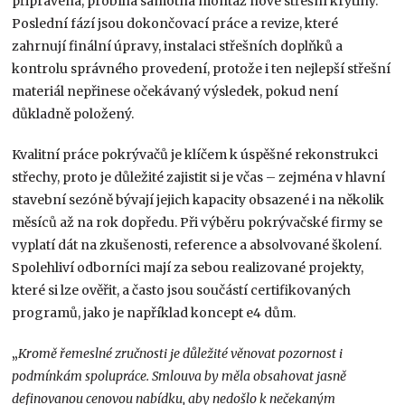
připravená, probíhá samotná montáž nové střešní krytiny.
Poslední fází jsou dokončovací práce a revize, které
zahrnují finální úpravy, instalaci střešních doplňků a
kontrolu správného provedení, protože i ten nejlepší střešní
materiál nepřinese očekávaný výsledek, pokud není
důkladně položený.
Kvalitní práce pokrývačů je klíčem k úspěšné rekonstrukci
střechy, proto je důležité zajistit si je včas – zejména v hlavní
stavební sezóně bývají jejich kapacity obsazené i na několik
měsíců až na rok dopředu. Při výběru pokrývačské firmy se
vyplatí dát na zkušenosti, reference a absolvované školení.
Spolehliví odborníci mají za sebou realizované projekty,
které si lze ověřit, a často jsou součástí certifikovaných
programů, jako je například koncept e4 dům.
„
Kromě řemeslné zručnosti je důležité věnovat pozornost i
podmínkám spolupráce. Smlouva by měla obsahovat jasně
definovanou cenovou nabídku, aby nedošlo k nečekaným