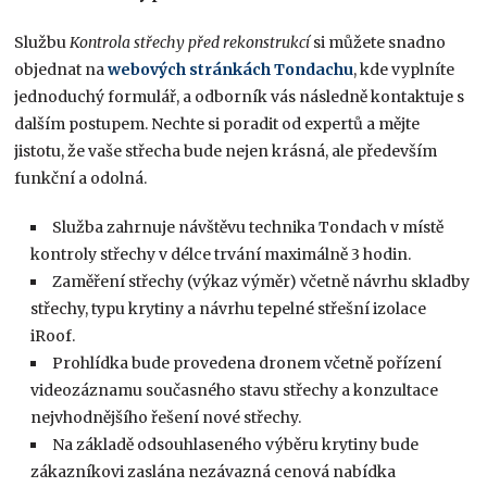
Službu
Kontrola střechy před rekonstrukcí
si můžete snadno
objednat na
webových stránkách Tondachu
, kde vyplníte
jednoduchý formulář, a odborník vás následně kontaktuje s
dalším postupem. Nechte si poradit od expertů a mějte
jistotu, že vaše střecha bude nejen krásná, ale především
funkční a odolná.
Služba zahrnuje návštěvu technika Tondach v místě
kontroly střechy v délce trvání maximálně 3 hodin.
Zaměření střechy (výkaz výměr) včetně návrhu skladby
střechy, typu krytiny a návrhu tepelné střešní izolace
iRoof.
Prohlídka bude provedena dronem včetně pořízení
videozáznamu současného stavu střechy a konzultace
nejvhodnějšího řešení nové střechy.
Na základě odsouhlaseného výběru krytiny bude
zákazníkovi zaslána nezávazná cenová nabídka