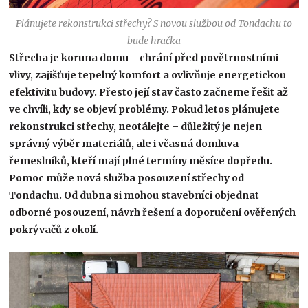
Plánujete rekonstrukci střechy? S novou službou od Tondachu to
bude hračka
Střecha je koruna domu – chrání před povětrnostními
vlivy, zajišťuje tepelný komfort a ovlivňuje energetickou
efektivitu budovy. Přesto její stav často začneme řešit až
ve chvíli, kdy se objeví problémy. Pokud letos plánujete
rekonstrukci střechy, neotálejte – důležitý je nejen
správný výběr materiálů, ale i včasná domluva
řemeslníků, kteří mají plné termíny měsíce dopředu.
Pomoc může nová služba posouzení střechy od
Tondachu. Od dubna si mohou stavebníci objednat
odborné posouzení, návrh řešení a doporučení ověřených
pokrývačů z okolí.