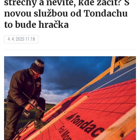
střechy a nevíte, kde začít? S
novou službou od Tondachu
to bude hračka
4. 4. 2025 11:18