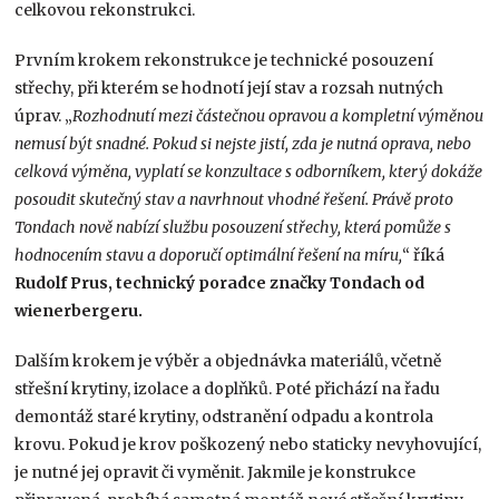
celkovou rekonstrukci.
Prvním krokem rekonstrukce je technické posouzení
střechy, při kterém se hodnotí její stav a rozsah nutných
úprav. „
Rozhodnutí mezi částečnou opravou a kompletní výměnou
nemusí být snadné. Pokud si nejste jistí, zda je nutná oprava, nebo
celková výměna, vyplatí se konzultace s odborníkem, který dokáže
posoudit skutečný stav a navrhnout vhodné řešení. Právě proto
Tondach nově nabízí službu posouzení střechy, která pomůže s
hodnocením stavu a doporučí optimální řešení na míru,
“ říká
Rudolf Prus, technický poradce značky Tondach od
wienerbergeru.
Dalším krokem je výběr a objednávka materiálů, včetně
střešní krytiny, izolace a doplňků. Poté přichází na řadu
demontáž staré krytiny, odstranění odpadu a kontrola
krovu. Pokud je krov poškozený nebo staticky nevyhovující,
je nutné jej opravit či vyměnit. Jakmile je konstrukce