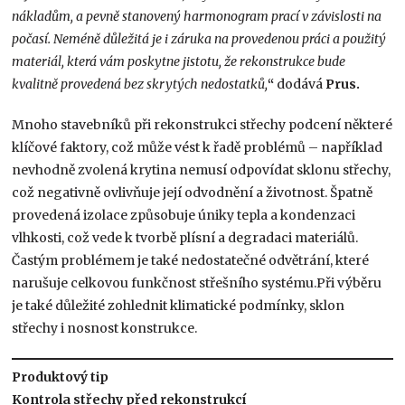
nákladům, a pevně stanovený harmonogram prací v závislosti na
počasí. Neméně důležitá je i záruka na provedenou práci a použitý
materiál, která vám poskytne jistotu, že rekonstrukce bude
kvalitně provedená bez skrytých nedostatků,
“
dodává
Prus.
Mnoho stavebníků při rekonstrukci střechy podcení některé
klíčové faktory, což může vést k řadě problémů – například
nevhodně zvolená krytina nemusí odpovídat sklonu střechy,
což negativně ovlivňuje její odvodnění a životnost. Špatně
provedená izolace způsobuje úniky tepla a kondenzaci
vlhkosti, což vede k tvorbě plísní a degradaci materiálů.
Častým problémem je také nedostatečné odvětrání, které
narušuje celkovou funkčnost střešního systému.Při výběru
je také důležité zohlednit klimatické podmínky, sklon
střechy i nosnost konstrukce.
Produktový tip
Kontrola střechy před rekonstrukcí