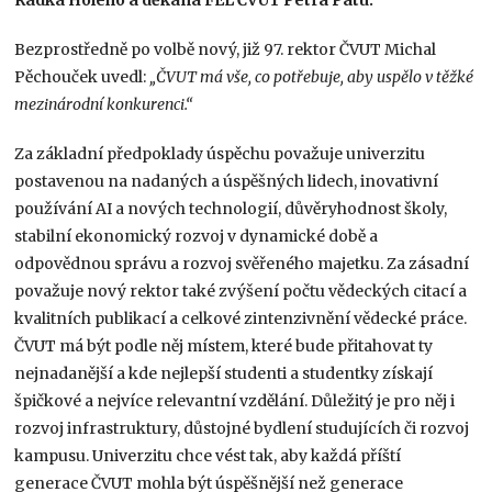
Bezprostředně po volbě nový, již 97. rektor ČVUT Michal
Pěchouček uvedl:
„ČVUT má vše, co potřebuje, aby uspělo v těžké
mezinárodní konkurenci.“
Za základní předpoklady úspěchu považuje univerzitu
postavenou na nadaných a úspěšných lidech, inovativní
používání AI a nových technologií, důvěryhodnost školy,
stabilní ekonomický rozvoj v dynamické době a
odpovědnou správu a rozvoj svěřeného majetku. Za zásadní
považuje nový rektor také zvýšení počtu vědeckých citací a
kvalitních publikací a celkové zintenzivnění vědecké práce.
ČVUT má být podle něj místem, které bude přitahovat ty
nejnadanější a kde nejlepší studenti a studentky získají
špičkové a nejvíce relevantní vzdělání. Důležitý je pro něj i
rozvoj infrastruktury, důstojné bydlení studujících či rozvoj
kampusu. Univerzitu chce vést tak, aby každá příští
generace ČVUT mohla být úspěšnější než generace