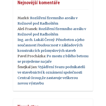
Nejnovější komentáře
Mark8
:
Rozšíření firemního areálu v
Rožnově pod Radhoštěm
Aleš Franek
:
Rozšíření firemního areálu v
Rožnově pod Radhoštěm
Ing. arch. Lukáš Černý
:
Pěnobeton a jeho
současnost i budoucnost v základových
konstrukcích průmyslových staveb
Pavel Procházka
:
Po mostu z bílého betonu
se projedeme na jaře
Šmejkal Jan
:
Vyjádření Svazu podnikatelů
ve stavebnictví k oznámení společnosti
Central Group,že zastavuje veškerou
novou výstavbu