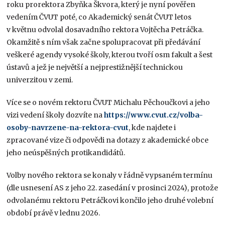
roku prorektora Zbyňka Škvora, který je nyní pověřen
vedením ČVUT poté, co Akademický senát ČVUT letos
v květnu odvolal dosavadního rektora Vojtěcha Petráčka.
Okamžitě s ním však začne spolupracovat při předávání
veškeré agendy vysoké školy, kterou tvoří osm fakult a šest
ústavů a jež je největší a nejprestižnější technickou
univerzitou v zemi.
Více se o novém rektoru ČVUT Michalu Pěchoučkovi a jeho
vizi vedení školy dozvíte na
https://www.cvut.cz/volba-
osoby-navrzene-na-rektora-cvut
, kde najdete i
zpracované vize či odpovědi na dotazy z akademické obce
jeho neúspěšných protikandidátů.
Volby nového rektora se konaly v řádně vypsaném termínu
(dle usnesení AS z jeho 22. zasedání v prosinci 2024), protože
odvolanému rektoru Petráčkovi končilo jeho druhé volební
období právě v lednu 2026.