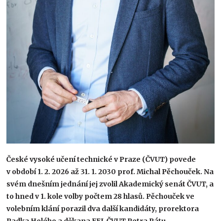
České vysoké učení technické v Praze (ČVUT) povede
v období 1. 2. 2026 až 31. 1. 2030 prof. Michal Pěchouček. Na
svém dnešním jednání jej zvolil Akademický senát ČVUT, a
to hned v 1. kole volby počtem 28 hlasů. Pěchouček ve
volebním klání porazil dva další kandidáty, prorektora
Radka Holého a děkana FEL ČVUT Petra Pátu.