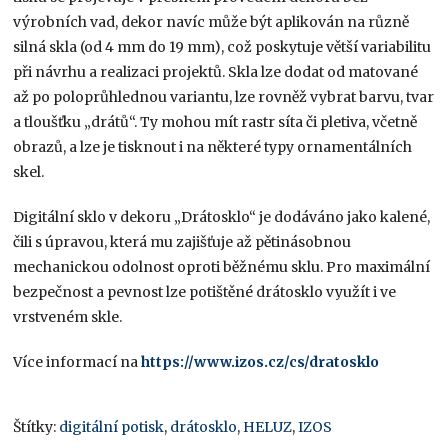
výrobních vad, dekor navíc může být aplikován na různě
silná skla (od 4 mm do 19 mm), což poskytuje větší variabilitu
při návrhu a realizaci projektů. Skla lze dodat od matované
až po poloprůhlednou variantu, lze rovněž vybrat barvu, tvar
a tloušťku „drátů“. Ty mohou mít rastr síta či pletiva, včetně
obrazů, a lze je tisknout i na některé typy ornamentálních
skel.
Digitální sklo v dekoru „Drátosklo“ je dodáváno jako kalené,
čili s úpravou, která mu zajišťuje až pětinásobnou
mechanickou odolnost oproti běžnému sklu. Pro maximální
bezpečnost a pevnost lze potištěné drátosklo využít i ve
vrstveném skle.
Více informací na
https://www.izos.cz/cs/dratosklo
Štítky:
digitální potisk
,
drátosklo
,
HELUZ
,
IZOS