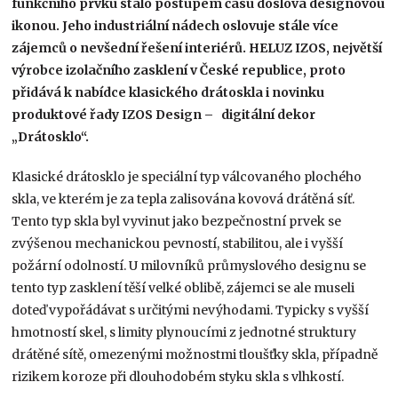
funkčního prvku stalo postupem času doslova designovou
ikonou. Jeho industriální nádech oslovuje stále více
zájemců o nevšední řešení interiérů. HELUZ IZOS, největší
výrobce izolačního zasklení v České republice, proto
přidává k nabídce klasického drátoskla i novinku
produktové řady IZOS Design – digitální dekor
„Drátosklo“.
Klasické drátosklo je speciální typ válcovaného plochého
skla, ve kterém je za tepla zalisována kovová drátěná síť.
Tento typ skla byl vyvinut jako bezpečnostní prvek se
zvýšenou mechanickou pevností, stabilitou, ale i vyšší
požární odolností. U milovníků průmyslového designu se
tento typ zasklení těší velké oblibě, zájemci se ale museli
doteď vypořádávat s určitými nevýhodami. Typicky s vyšší
hmotností skel, s limity plynoucími z jednotné struktury
drátěné sítě, omezenými možnostmi tloušťky skla, případně
rizikem koroze při dlouhodobém styku skla s vlhkostí.