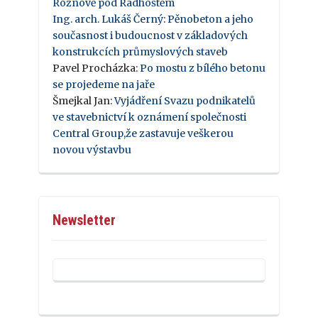
Rožnově pod Radhoštěm
Ing. arch. Lukáš Černý
:
Pěnobeton a jeho
současnost i budoucnost v základových
konstrukcích průmyslových staveb
Pavel Procházka
:
Po mostu z bílého betonu
se projedeme na jaře
Šmejkal Jan
:
Vyjádření Svazu podnikatelů
ve stavebnictví k oznámení společnosti
Central Group,že zastavuje veškerou
novou výstavbu
Newsletter