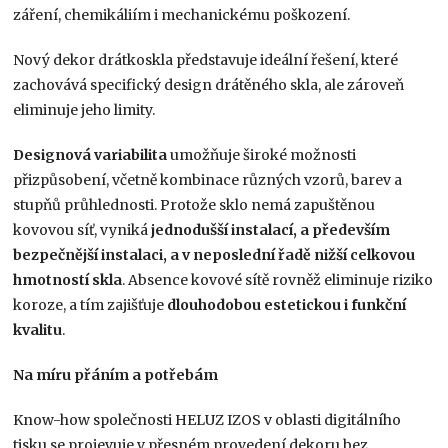
záření, chemikáliím i mechanickému poškození.
Nový dekor drátkoskla představuje ideální řešení, které
zachovává specifický design drátěného skla, ale zároveň
eliminuje jeho limity.
Designová variabilita
umožňuje široké možnosti
přizpůsobení, včetně kombinace různých vzorů, barev a
stupňů průhlednosti. Protože sklo nemá zapuštěnou
kovovou síť, vyniká
jednodušší instalací, a především
bezpečnější instalaci, a v neposlední řadě nižší celkovou
hmotností skla
. Absence kovové sítě rovněž eliminuje riziko
koroze, a tím zajišťuje
dlouhodobou estetickou i funkční
kvalitu
.
Na míru přáním a potřebám
Know-how společnosti HELUZ IZOS v oblasti digitálního
tisku se projevuje v přesném provedení dekoru bez