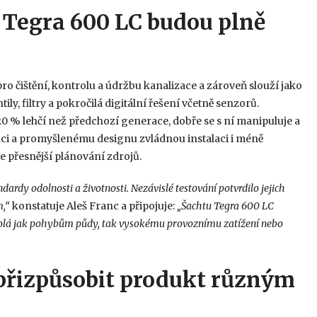
y Tegra 600 LC budou plně
ro čištění, kontrolu a údržbu kanalizace a zároveň slouží jako
ly, filtry a pokročilá digitální řešení včetně senzorů.
0 % lehčí než předchozí generace, dobře se s ní manipuluje a
kci a promyšlenému designu zvládnou instalaci i méně
e přesnější plánování zdrojů.
ardy odolnosti a životnosti. Nezávislé testování potvrdilo jejich
m,“
konstatuje Aleš Franc a připojuje:
„Šachtu Tegra 600 LC
odolá jak pohybům půdy, tak vysokému provoznímu zatížení nebo
přizpůsobit produkt různým