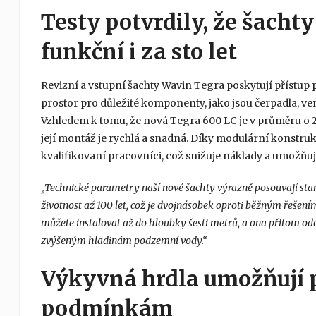
Testy potvrdily, že šacht
funkční i za sto let
Revizní a vstupní šachty Wavin Tegra poskytují přístup p
prostor pro důležité komponenty, jako jsou čerpadla, venti
Vzhledem k tomu, že nová Tegra 600 LC je v průměru o 2
její montáž je rychlá a snadná. Díky modulární konstru
kvalifikovaní pracovníci, což snižuje náklady a umožňuj
„Technické parametry naší nové šachty výrazně posouvají stand
životnost až 100 let, což je dvojnásobek oproti běžným řešení
můžete instalovat až do hloubky šesti metrů, a ona přitom 
zvýšeným hladinám podzemní vody.“
Výkyvná hrdla umožňují 
podmínkám