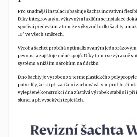
Pro snadnější instalaci obsahuje šachta inovativní flexibi
Díky integrovaným výkyvným hrdlům se instalace doká
spočívá především v tom, že výkyvné hrdlo šachty umož
10° ve všech směrech.
Výroba šachet probíhá optimalizovaným jednorázovým p
pevnost a zajišťuje méně spojů. Díky tomu se výrazně sniž
systému a nižším nárokům na údržbu.
Dno šachty je vyrobeno z termoplastického polypropylen
potvrdily, že si i při zatížení zachovává tvar profilu, čím
vylepšené konstrukci dna zůstává výrobek stabilní i př
slunci a při vysokých teplotách.