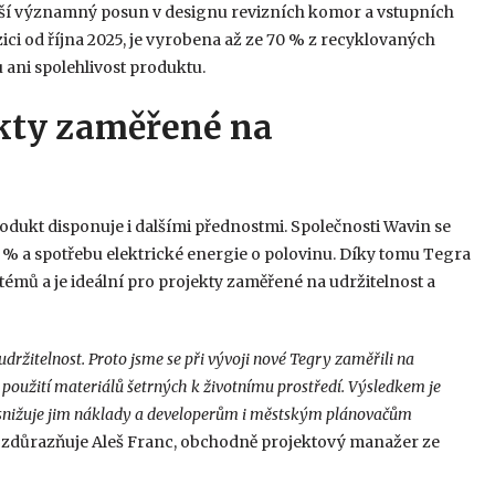
áší významný posun v designu revizních komor a vstupních
ici od října 2025, je vyrobena až ze 70 % z recyklovaných
tu ani spolehlivost produktu.
ekty zaměřené na
odukt disponuje i dalšími přednostmi. Společnosti Wavin se
30 % a spotřebu elektrické energie o polovinu. Díky tomu Tegra
émů a je ideální pro projekty zaměřené na udržitelnost a
udržitelnost. Proto jsme se při vývoji nové Tegry zaměřili na
 použití materiálů šetrných k životnímu prostředí. Výsledkem je
snižuje jim náklady a developerům i městským plánovačům
“
zdůrazňuje Aleš Franc, obchodně projektový manažer ze