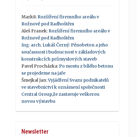
Mark8
:
Rozšíření firemního areálu v
Rožnově pod Radhoštěm
Aleš Franek
:
Rozšíření firemního areálu v
Rožnově pod Radhoštěm
Ing. arch. Lukáš Černý
:
Pěnobeton a jeho
současnost i budoucnost v základových
konstrukcích průmyslových staveb
Pavel Procházka
:
Po mostu z bílého betonu
se projedeme na jaře
Šmejkal Jan
:
Vyjádření Svazu podnikatelů
ve stavebnictví k oznámení společnosti
Central Group,že zastavuje veškerou
novou výstavbu
Newsletter