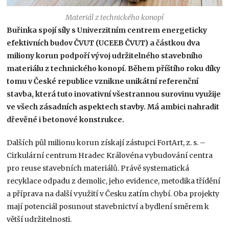
Materiál z technického konopí
Buřinka spojí síly s Univerzitním centrem energeticky
efektivních budov ČVUT (UCEEB ČVUT) a částkou dva
miliony korun podpoří vývoj udržitelného stavebního
materiálu z technického konopí. Během příštího roku díky
tomu v České republice vznikne unikátní referenční
stavba, která tuto inovativní všestrannou surovinu využije
ve všech zásadních aspektech stavby. Má ambici nahradit
dřevěné i betonové konstrukce.
Dalších půl milionu korun získají zástupci FortArt, z. s. –
Cirkulární centrum Hradec Královéna vybudování centra
pro reuse stavebních materiálů. Právě systematická
recyklace odpadu z demolic, jeho evidence, metodika třídění
a příprava na další využití v Česku zatím chybí. Oba projekty
mají potenciál posunout stavebnictví a bydlení směrem k
větší udržitelnosti.