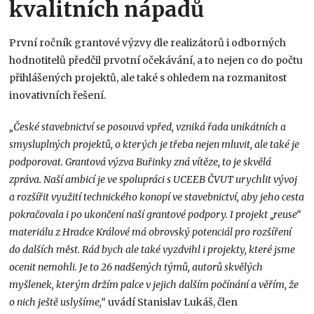
kvalitních nápadů
První ročník grantové výzvy dle realizátorů i odborných
hodnotitelů předčil prvotní očekávání, a to nejen co do počtu
přihlášených projektů, ale také s ohledem na rozmanitost
inovativních řešení.
„České stavebnictví se posouvá vpřed, vzniká řada unikátních a
smysluplných projektů, o kterých je třeba nejen mluvit, ale také je
podporovat. Grantová výzva Buřinky zná vítěze, to je skvělá
zpráva. Naší ambicí je ve spolupráci s UCEEB ČVUT urychlit vývoj
a rozšířit využití technického konopí ve stavebnictví, aby jeho cesta
pokračovala i po ukončení naší grantové podpory. I projekt „reuse“
materiálu z Hradce Králové má obrovský potenciál pro rozšíření
do dalších měst. Rád bych ale také vyzdvihl i projekty, které jsme
ocenit nemohli. Je to 26 nadšených týmů, autorů skvělých
myšlenek, kterým držím palce v jejich dalším počínání a věřím, že
o nich ještě uslyšíme,“
uvádí Stanislav Lukáš, člen