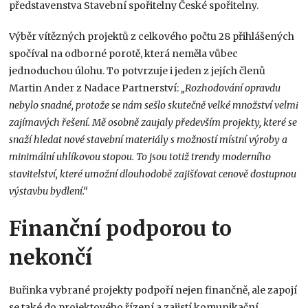
představenstva Stavební spořitelny České spořitelny.
Výběr vítězných projektů z celkového počtu 28 přihlášených
spočíval na odborné porotě, která neměla vůbec
jednoduchou úlohu. To potvrzuje i jeden z jejích členů
Martin Ander z Nadace Partnerství:
„Rozhodování opravdu
nebylo snadné, protože se nám sešlo skutečně velké množství velmi
zajímavých řešení. Mě osobně zaujaly především projekty, které se
snaží hledat nové stavební materiály s možností místní výroby a
minimální uhlíkovou stopou. To jsou totiž trendy moderního
stavitelství, které umožní dlouhodobě zajišťovat cenově dostupnou
výstavbu bydlení.“
Finanční podporou to
nekončí
Buřinka vybrané projekty podpoří nejen finančně, ale zapojí
se také do projektového řízení a zajistí komunikační