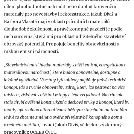
cílem plnohodnotně nahradit nebo doplnit konvenční
materiály pro novostavby i rekonstrukce. Jakub Diviš a
Barbora Vlasatá mají v oblasti přírodních materiálů
dlouhodobé zkušenosti a právě konopné pazdeří je podle
nich surovina, která má pro oblast udržitelného stavitelství
obrovský potenciál. Propojuje benefity obnovitelnosti s
nízkou emisní náročností.
„Stavebnictví musí hledat materiály s nižší emisní, energetickou i
materiálovou náročností, které budou obnovitelné, dostupné a
lokálně využitelné. Všechny tyto ohledy naplňuje právě technické
konopí. Jde o rychle obnovitelný zdroj, který lze pěstovat na více
místech, získávat s nižšími vstupy a lépe recyklovat. Na trhu ale
stále chybí ověřené konstrukční a deskové prvky z konopí, které by
mohly být reálnou alternativou k běžným stavebním materiálům.
Právě to chceme změnit a ověřit při výstavbě konopného domu
v reálném měřítku,“
uvádí Jakub Diviš, vědecko-výzkumný
pracovník z UCEEB ČVUT.