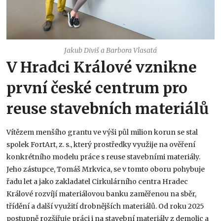
Jakub Diviš a Barbora Vlasatá
V Hradci Králové vznikne
první české centrum pro
reuse stavebních materiálů
Vítězem menšího grantu ve výši půl milion korun se stal
spolek FortArt, z. s., který prostředky využije na ověření
konkrétního modelu práce s reuse stavebními materiály.
Jeho zástupce, Tomáš Mrkvica, se v tomto oboru pohybuje
řadu let a jako zakladatel Cirkulárního centra Hradec
Králové rozvíjí materiálovou banku zaměřenou na sběr,
třídění a další využití drobnějších materiálů. Od roku 2025
postupně rozšiřuje práci i na stavební materiály z demolic a