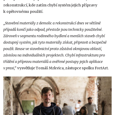
rekonstrukcí, kde zatím chybí systém jejich přípravy
k opětovnému použití.
„Stavební materiály z demolic a rekonstrukcí dnes ve většině
případů končí jako odpad, přestože jsou technicky použitelné.
Zároveň v segmentu rodinného bydlení a menších staveb chybí
dostupný systém, jak tyto materiály získat, připravit a bezpečně
použít. Reuse ve stavebnictví proto zůstává okrajovou oblastí,
závislou na individuálních projektech. Chybí infrastruktura pro
třídění a přípravu materiálů a ověřené postupy jejich aplikace
v praxi,“
vysvětluje Tomáš Mrkvica, zástupce spolku FortArt.