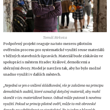
Tomáš Mrkvica
Podpořený projekt reaguje na tuto mezeru pilotním
ověřením procesu pro systematické využití reuse materiálů
v běžných stavebních úpravách. Materiál bude získáván ve
spolupráci s městem Hradec Králové, demolicemi a
sběrnými dvory. Model je navržen tak, aby ho bylo možné
snadno využít i v dalších městech.
„Nejedná se jen o snížení skládkování, vše je založeno na principu
demoličních auditů, které označují dotyčný materiál, aby mohl
skončit v tzv. materiálové bance. Odtud může putovat k novému
využití. Pokud se princip pilotně ověří, může to mít obrovské
dopady na udržitelnost ve stavitelství. To je jeden z hlavních