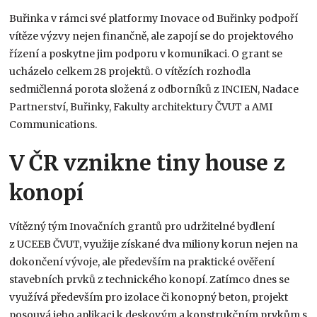
Buřinka v rámci své platformy Inovace od Buřinky podpoří
vítěze výzvy nejen finančně, ale zapojí se do projektového
řízení a poskytne jim podporu v komunikaci. O grant se
ucházelo celkem 28 projektů. O vítězích rozhodla
sedmičlenná porota složená z odborníků z INCIEN, Nadace
Partnerství, Buřinky, Fakulty architektury ČVUT a AMI
Communications.
V ČR vznikne tiny house z
konopí
Vítězný tým Inovačních grantů pro udržitelné bydlení
z UCEEB ČVUT, využije získané dva miliony korun nejen na
dokončení vývoje, ale především na praktické ověření
stavebních prvků z technického konopí. Zatímco dnes se
využívá především pro izolace či konopný beton, projekt
posouvá jeho aplikaci k deskovým a konstrukčním prvkům s