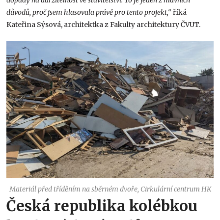
důvodů, proč jsem hlasovala právě pro tento projekt,“
říká
Kateřina Sýsová, architektka z Fakulty architektury ČVUT.
Materiál před tříděním na sběrném dvoře, Cirkulární centrum HK
Česká republika kolébkou