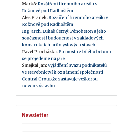
Mark8
:
Rozšíření firemního areálu v
Rožnově pod Radhoštěm
Aleš Franek
:
Rozšíření firemního areálu v
Rožnově pod Radhoštěm
Ing. arch. Lukáš Černý
:
Pěnobeton a jeho
současnost i budoucnost v základových
konstrukcích průmyslových staveb
Pavel Procházka
:
Po mostu z bílého betonu
se projedeme na jaře
Šmejkal Jan
:
Vyjádření Svazu podnikatelů
ve stavebnictví k oznámení společnosti
Central Group,že zastavuje veškerou
novou výstavbu
Newsletter