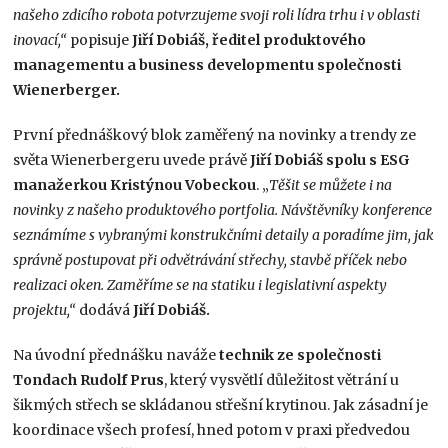
našeho zdicího robota potvrzujeme svoji roli lídra trhu i v oblasti
inovací,“
popisuje
Jiří Dobiáš, ředitel produktového
managementu a business developmentu společnosti
Wienerberger.
První přednáškový blok zaměřený na novinky a trendy ze
světa Wienerbergeru uvede právě
Jiří Dobiáš spolu s
ESG
manažerkou Kristýnou Vobeckou
. „
Těšit se můžete i na
novinky z našeho produktového portfolia. Návštěvníky konference
seznámíme s vybranými konstrukčními detaily a poradíme jim, jak
správně postupovat při odvětrávání střechy, stavbě příček nebo
realizaci oken. Zaměříme se na statiku i legislativní aspekty
projektu,“
dodává
Jiří
Dobiáš.
Na úvodní přednášku naváže
technik ze společnosti
Tondach
Rudolf Prus
, který vysvětlí důležitost větrání u
šikmých střech se skládanou střešní krytinou. Jak zásadní je
koordinace všech profesí, hned potom v praxi předvedou