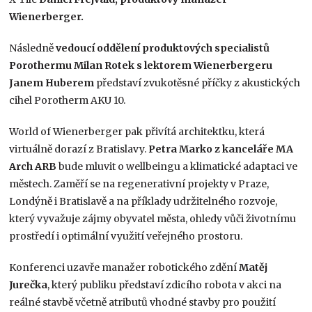
Wienerberger.
Následně
vedoucí oddělení produktových specialistů
Porothermu Milan Rotek s lektorem Wienerbergeru
Janem Huberem
představí zvukotěsné příčky z akustických
cihel Porotherm AKU 10.
World of Wienerberger pak přivítá architektku, která
virtuálně dorazí z Bratislavy.
Petra Marko z kanceláře MA
Arch ARB
bude mluvit o wellbeingu a klimatické adaptaci ve
městech. Zaměří se na regenerativní projekty v Praze,
Londýně i Bratislavě a na příklady udržitelného rozvoje,
který vyvažuje zájmy obyvatel města, ohledy vůči životnímu
prostředí i optimální využití veřejného prostoru.
Konferenci uzavře manažer robotického zdění
Matěj
Jurečka
, který publiku představí zdicího robota v akci na
reálné stavbě včetně atributů vhodné stavby pro použití