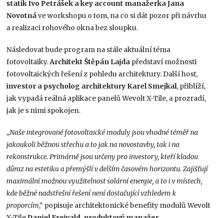
statik Ivo Petrášek a key account manažerka Jana
Novotná
ve workshopu o tom, na co si dát pozor při návrhu
a realizaci rohového okna bez sloupku.
Následovat bude program na stále aktuální téma
fotovoltaiky.
Architekt
Štěpán Lajda
představí možnosti
fotovoltaických řešení z pohledu architektury. Další host,
investor a psycholog architektury Karel Smejkal
, přiblíží,
jak vypadá reálná aplikace panelů Wevolt X-Tile, a prozradí,
jak je s nimi spokojen.
„
Naše integrované fotovoltaické moduly jsou vhodné téměř na
jakoukoli běžnou střechu a to jak na novostavby, tak i na
rekonstrukce. Primárně jsou určeny pro investory, kteří kladou
důraz na estetiku a přemýšlí v delším časovém horizontu. Zajišťují
maximální možnou využitelnost solární energie, a to i v místech,
kde běžné nadstřešní řešení není dostačující vzhledem k
proporcím
,“ popisuje architektonické benefity modulů Wevolt
X-Tile
Daniel Frejvald, produktový manažer