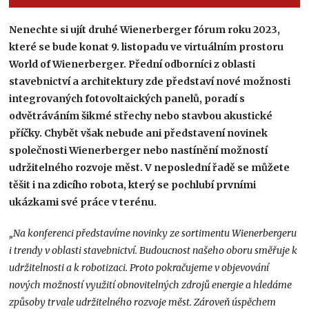
Nenechte si ujít druhé Wienerberger fórum roku 2023,
které se bude konat 9. listopadu ve virtuálním prostoru
World of Wienerberger. Přední odborníci z oblasti
stavebnictví a architektury zde představí nové možnosti
integrovaných fotovoltaických panelů, poradí s
odvětráváním šikmé střechy nebo stavbou akustické
příčky. Chybět však nebude ani představení novinek
společnosti Wienerberger nebo nastínění možností
udržitelného rozvoje měst. V neposlední řadě se můžete
těšit i na zdicího robota, který se pochlubí prvními
ukázkami své práce v terénu.
„Na konferenci představíme novinky ze sortimentu Wienerbergeru
i trendy v oblasti stavebnictví. Budoucnost našeho oboru směřuje k
udržitelnosti a k robotizaci. Proto pokračujeme v objevování
nových možností využití obnovitelných zdrojů energie a hledáme
způsoby trvale udržitelného rozvoje měst. Zároveň úspěchem