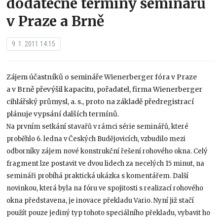
dodatečné termíny seminářů
v Praze a Brně
9. 1. 2011 14:15
Zájem účastníků o semináře Wienerberger fóra v Praze
a v Brně převýšil kapacitu, pořadatel, firma Wienerberger
cihlářský průmysl, a. s., proto na základě předregistrací
plánuje vypsání dalších termínů.
Na prvním setkání stavařů v rámci série seminářů, které
proběhlo 6. ledna v Českých Budějovicích, vzbudilo mezi
odborníky zájem nové konstrukční řešení rohového okna. Celý
fragment lze postavit ve dvou lidech za necelých 15 minut, na
semináři probíhá praktická ukázka s komentářem. Další
novinkou, která byla na fóru ve spojitosti s realizací rohového
okna představena, je inovace překladu Vario. Nyní již stačí
použít pouze jediný typ tohoto speciálního překladu, vybavit ho