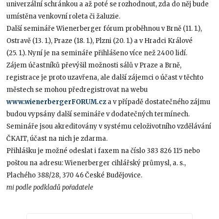
univerzální schránkou a až poté se rozhodnout, zda do něj bude
umístěna venkovní roleta či žaluzie.
Další semináře Wienerberger fórum proběhnou v Brně (11. 1.),
Ostravě (13. 1.), Praze (18. 1.), Plzni (20. 1.) a v Hradci Králové
(25. 1.). Nyní je na semináře přihlášeno více než 2400 lidí.
Zájem účastníků převýšil možnosti sálů v Praze a Brně,
registrace je proto uzavřena, ale další zájemci o účast v těchto
městech se mohou předregistrovat na webu
www.wienerbergerFORUM.cz
a v případě dostatečného zájmu
budou vypsány další semináře v dodatečných termínech.
Semináře jsou akreditovány v systému celoživotního vzdělávání
ČKAIT, účast na nich je zdarma.
Přihlášku je možné odeslat i faxem na číslo 383 826 115 nebo
poštou na adresu: Wienerberger cihlářský průmysl, a. s.,
Plachého 388/28, 370 46 České Budějovice.
mi podle podkladů pořadatele