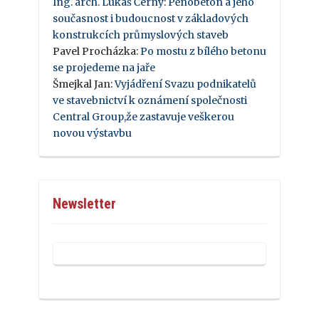
Ing. arch. Lukáš Černý
:
Pěnobeton a jeho
současnost i budoucnost v základových
konstrukcích průmyslových staveb
Pavel Procházka
:
Po mostu z bílého betonu
se projedeme na jaře
Šmejkal Jan
:
Vyjádření Svazu podnikatelů
ve stavebnictví k oznámení společnosti
Central Group,že zastavuje veškerou
novou výstavbu
Newsletter