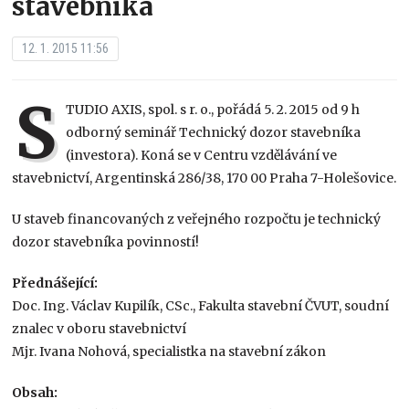
stavebníka
12. 1. 2015 11:56
S
TUDIO AXIS, spol. s r. o., pořádá 5. 2. 2015 od 9 h
odborný seminář Technický dozor stavebníka
(investora). Koná se v Centru vzdělávání ve
stavebnictví, Argentinská 286/38, 170 00 Praha 7-Holešovice.
U staveb financovaných z veřejného rozpočtu je technický
dozor stavebníka povinností!
Přednášející:
Doc. Ing. Václav Kupilík, CSc., Fakulta stavební ČVUT, soudní
znalec v oboru stavebnictví
Mjr. Ivana Nohová, specialistka na stavební zákon
Obsah: