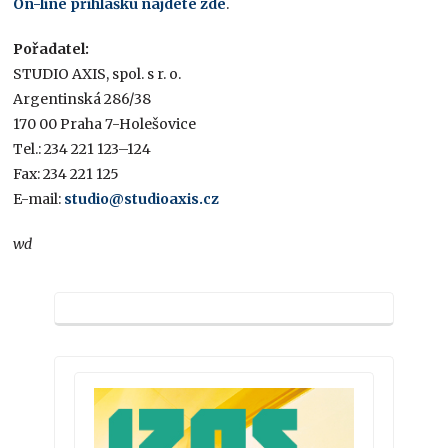
On-line přihlášku najdete zde
.
Pořadatel:
STUDIO AXIS, spol. s r. o.
Argentinská 286/38
170 00 Praha 7-Holešovice
Tel.: 234 221 123–124
Fax: 234 221 125
E-mail:
studio@studioaxis.cz
wd