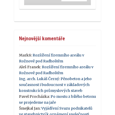
Nejnovější komentáře
Mark8
:
Rozšíření firemního areálu v
Rožnově pod Radhoštěm
Aleš Franek
:
Rozšíření firemního areálu v
Rožnově pod Radhoštěm
Ing. arch. Lukáš Černý
:
Pěnobeton a jeho
současnost i budoucnost v základových
konstrukcích průmyslových staveb
Pavel Procházka
:
Po mostu z bílého betonu
se projedeme na jaře
Šmejkal Jan
:
Vyjádření Svazu podnikatelů
ve stavebnictví k oznámení společnosti