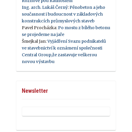
Rožnově pod Radhoštěm
Ing. arch. Lukáš Černý
:
Pěnobeton a jeho
současnost i budoucnost v základových
konstrukcích průmyslových staveb
Pavel Procházka
:
Po mostu z bílého betonu
se projedeme na jaře
Šmejkal Jan
:
Vyjádření Svazu podnikatelů
ve stavebnictví k oznámení společnosti
Central Group,že zastavuje veškerou
novou výstavbu
Newsletter