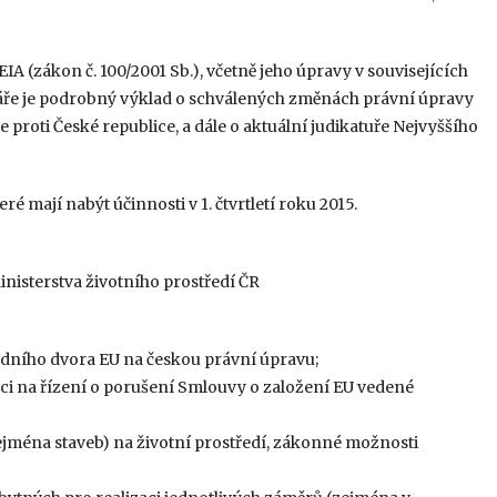
IA (zákon č. 100/2001 Sb.), včetně jeho úpravy v souvisejících
áře je podrobný výklad o schválených změnách právní úpravy
proti České republice, a dále o aktuální judikatuře Nejvyššího
ré mají nabýt účinnosti v 1. čtvrtletí roku 2015.
Ministerstva životního prostředí ČR
Soudního dvora EU na českou právní úpravu;
ci na řízení o porušení Smlouvy o založení EU vedené
ejména staveb) na životní prostředí, zákonné možnosti