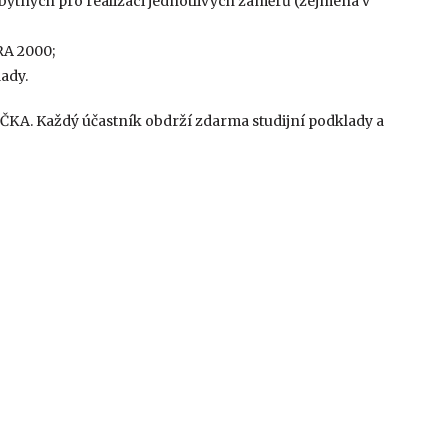
zbytných pro realizaci jednotlivých záměrů (zejména v
RA 2000;
lady.
a ČKA. Každý účastník obdrží zdarma studijní podklady a