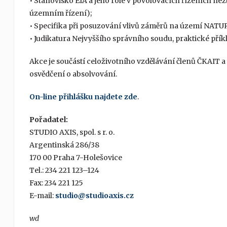
• Stanovisko EIA a jeho role v povolovacích řízeních ne
územním řízení);
• Specifika při posuzování vlivů záměrů na území NATU
• Judikatura Nejvyššího správního soudu, praktické přík
Akce je součástí celoživotního vzdělávání členů ČKAIT 
osvědčení o absolvování.
On-line přihlášku najdete zde
.
Pořadatel:
STUDIO AXIS, spol. s r. o.
Argentinská 286/38
170 00 Praha 7-Holešovice
Tel.: 234 221 123–124
Fax: 234 221 125
E-mail:
studio@studioaxis.cz
wd