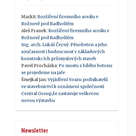
Mark8
:
Rozšíření firemního areálu v
Rožnově pod Radhoštěm
Aleš Franek
:
Rozšíření firemního areálu v
Rožnově pod Radhoštěm
Ing. arch. Lukáš Černý
:
Pěnobeton a jeho
současnost i budoucnost v základových
konstrukcích průmyslových staveb
Pavel Procházka
:
Po mostu z bílého betonu
se projedeme na jaře
Šmejkal Jan
:
Vyjádření Svazu podnikatelů
ve stavebnictví k oznámení společnosti
Central Group,že zastavuje veškerou
novou výstavbu
Newsletter