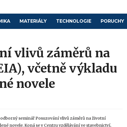
MIKA
MATERIÁLY
TECHNOLOGIE
PORUCHY
í vlivů záměrů na
(EIA), včetně výkladu
né novele
 9 h odborný seminář Posuzování vlivů záměrů na životní
lené novele. Koná se v Centru vzdělávání ve stavebnictví,