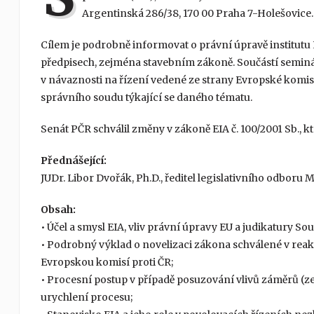
Argentinská 286/38, 170 00 Praha 7-Holešovice.
Cílem je podrobně informovat o právní úpravě institutu E
předpisech, zejména stavebním zákoně. Součástí semin
v návaznosti na řízení vedené ze strany Evropské komise 
správního soudu týkající se daného tématu.
Senát PČR schválil změny v zákoně EIA č. 100/2001 Sb., kte
Přednášející:
JUDr. Libor Dvořák, Ph.D., ředitel legislativního odboru 
Obsah:
• Účel a smysl EIA, vliv právní úpravy EU a judikatury 
• Podrobný výklad o novelizaci zákona schválené v reak
Evropskou komisí proti ČR;
• Procesní postup v případě posuzování vlivů záměrů (z
urychlení procesu;