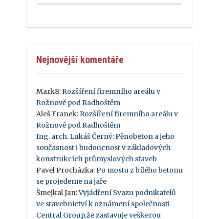
Nejnovější komentáře
Mark8
:
Rozšíření firemního areálu v
Rožnově pod Radhoštěm
Aleš Franek
:
Rozšíření firemního areálu v
Rožnově pod Radhoštěm
Ing. arch. Lukáš Černý
:
Pěnobeton a jeho
současnost i budoucnost v základových
konstrukcích průmyslových staveb
Pavel Procházka
:
Po mostu z bílého betonu
se projedeme na jaře
Šmejkal Jan
:
Vyjádření Svazu podnikatelů
ve stavebnictví k oznámení společnosti
Central Group,že zastavuje veškerou