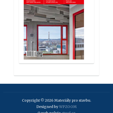
Copyright © 2026 Materiály pro stavbu.
Designed by
WPZOOM
O web pečuje
atwel.cz