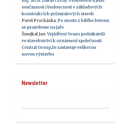
Ing. arch. Lukáš Černý
:
Pěnobeton a jeho
současnost i budoucnost v základových
konstrukcích průmyslových staveb
Pavel Procházka
:
Po mostu z bílého betonu
se projedeme na jaře
Šmejkal Jan
:
Vyjádření Svazu podnikatelů
ve stavebnictví k oznámení společnosti
Central Group,že zastavuje veškerou
novou výstavbu
Newsletter