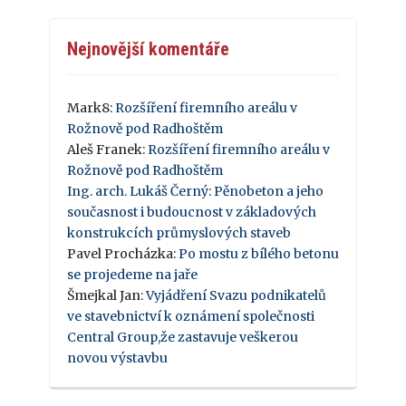
Nejnovější komentáře
Mark8
:
Rozšíření firemního areálu v
Rožnově pod Radhoštěm
Aleš Franek
:
Rozšíření firemního areálu v
Rožnově pod Radhoštěm
Ing. arch. Lukáš Černý
:
Pěnobeton a jeho
současnost i budoucnost v základových
konstrukcích průmyslových staveb
Pavel Procházka
:
Po mostu z bílého betonu
se projedeme na jaře
Šmejkal Jan
:
Vyjádření Svazu podnikatelů
ve stavebnictví k oznámení společnosti
Central Group,že zastavuje veškerou
novou výstavbu