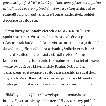
původních profesí. Velice úspěšnými developery jsou pak zejména
ti, kteří uspěli ve svém původním oboru a z různých důvodů se
rozhodli posunout dál,”
shrnuje Tomáš Kadeřábek, ředitel
Asociace developerů.
Pilotní kurzy se konaly v letech 2023 a 2024. Na kurzu
spolupracuje Pražská developerská společnost p. o.
Účastníci tak budou mít šanci získat informace a praktické
dovednosti přímo od Petra Urbánka, ředitele PDS, které
nabyl díky dlouholeté praxi v oblasti rezidenčního i
komerčního developmentu i aktuálně probíhající přípravě
výstavby bytů pro hlavní město Prahu. Odborným
partnerem je i Asociace developerů a záštitu převzal doc.
Ing. arch. Petr Hlaváček, náměstek primátora hl. města
Prahy pro oblast územního rozvoje a územního plánu.
Přihlášky na nový kurz “Development nemovitostí –
budova” jsou otevřeny do konce září 2024. Kurzy pořádá