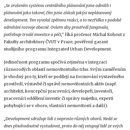
„
Se zrušením systému centrálního plánování jsme odmítli i
plánování jako takové, čím jsme získali jakýsi neplánovaný
development. Ten vyvolal zpětnou reakci, a to nezřídka v podobě
odmítání rozvoje obecně. Ovšem aby prostředí fungovalo,
potřebuje trvalé investice a péči,“
říká profesor Michal Kohout z
Fakulty architektury ČVUT v Praze, pověřený garant
studijního programu Integrated Urban Development.
Jedinečnost programu spočívá zejména v integraci
různorodých oblastí nemovitostního trhu. Svým zaměřením
je vhodný pro ty, kteří se podílejí na formování vystavěného
prostředí, výstavbě či správě nemovitostních aktiv (např.
architekti, koncepční pracovníci, developeři, investoři,
pracovníci oddělení investic či správy majetku, experti
pohybující se v oboru, vlastníci nemovitostí a další).
„Development sdružuje lidi z naprosto různých oborů. Nedá se
dnes plnohodnotně vystudovat, proto do něj vstupují lidé ze svých