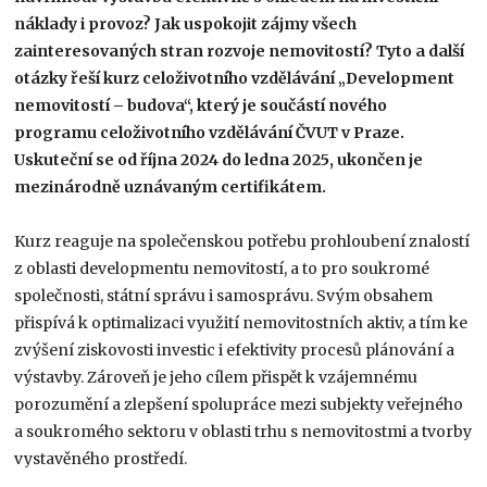
náklady i provoz? Jak uspokojit zájmy všech
zainteresovaných stran rozvoje nemovitostí? Tyto a další
otázky řeší kurz celoživotního vzdělávání „Development
nemovitostí – budova“, který je součástí nového
programu celoživotního vzdělávání ČVUT v Praze.
Uskuteční se od října 2024 do ledna 2025, ukončen je
mezinárodně uznávaným certifikátem.
Kurz reaguje na společenskou potřebu prohloubení znalostí
z oblasti developmentu nemovitostí, a to pro soukromé
společnosti, státní správu i samosprávu. Svým obsahem
přispívá k optimalizaci využití nemovitostních aktiv, a tím ke
zvýšení ziskovosti investic i efektivity procesů plánování a
výstavby. Zároveň je jeho cílem přispět k vzájemnému
porozumění a zlepšení spolupráce mezi subjekty veřejného
a soukromého sektoru v oblasti trhu s nemovitostmi a tvorby
vystavěného prostředí.