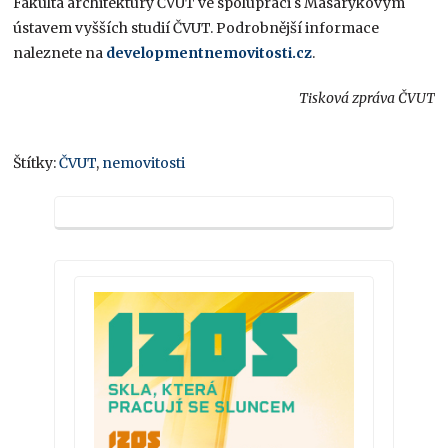
Fakulta architektury ČVUT ve spolupráci s Masarykovým
ústavem vyšších studií ČVUT. Podrobnější informace
naleznete na
developmentnemovitosti.cz
.
Tisková zpráva ČVUT
Štítky:
ČVUT
,
nemovitosti