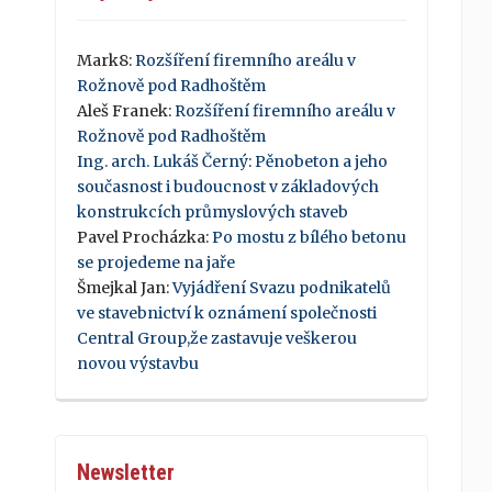
Mark8
:
Rozšíření firemního areálu v
Rožnově pod Radhoštěm
Aleš Franek
:
Rozšíření firemního areálu v
Rožnově pod Radhoštěm
Ing. arch. Lukáš Černý
:
Pěnobeton a jeho
současnost i budoucnost v základových
konstrukcích průmyslových staveb
Pavel Procházka
:
Po mostu z bílého betonu
se projedeme na jaře
Šmejkal Jan
:
Vyjádření Svazu podnikatelů
ve stavebnictví k oznámení společnosti
Central Group,že zastavuje veškerou
novou výstavbu
Newsletter