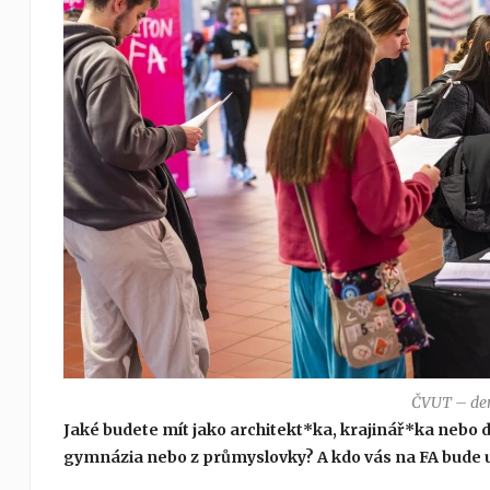
ČVUT – den
Jaké budete mít jako architekt*ka, krajinář*ka nebo d
gymnázia nebo z průmyslovky? A kdo vás na FA bude 