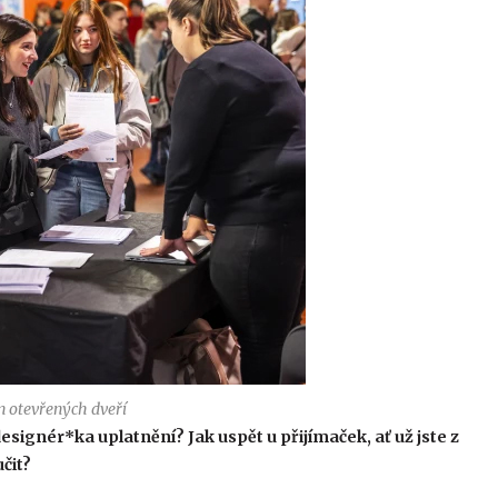
 otevřených dveří
esignér*ka uplatnění? Jak uspět u přijímaček, ať už jste z
učit?