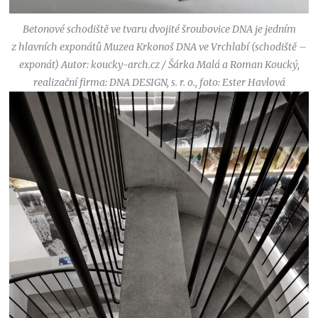
Betonové schodiště ve tvaru dvojité šroubovice DNA je jedním
z hlavních exponátů Muzea Krkonoš DNA ve Vrchlabí (schodiště –
exponát) Autor: koucky-arch.cz / Šárka Malá a Roman Koucký,
realizační firma: DNA DESIGN, s. r. o., foto: Ester Havlová