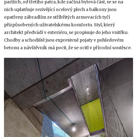
partiích, od třetího patra, kde začíná bytová část, se se na
nich uplatňuje rezivějící ocelový plech a balkony jsou
opatřeny zábradlím ze stříbřitých armovacích tyčí
přizpůsobených uživatelskému komfortu. Styl, který
architekt předvádí v exteriéru, se propisuje do jeho vnitřku.
Chodby a schodiště jsou expresivně pojaty v pohledovém
betonu a návštěvník má pocit, že se ocitl v přírodní soutěsce.