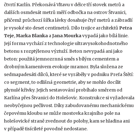
čtvrtí Karlín. Překonává Vltavu v délce tří stovek metrů a
dalších osmdesát metrů měří odbočka na ostrov Štvanici,
přičemž průchozí šířka lávky dosahuje čtyř metrů a zábradlí
je vysoké sto deset centimetrů. Dílo trojice architektů
Petra
Teje
,
Marka Blanka
a
Jana Mourka
vypadá jako bílá linie.
Její forma vychází z technologie ultravysokohodnotného
betonu s rozptýlenou výztuží. Beton nevypadá ani jako
beton: použitá jemnozrnná směs s bílým cementem a
drobným kamenivem evokuje mramor. Byla složena ze
sedmapadesáti dílců, které se vyráběly v podniku Prefa Štětí:
co segment, to odlišná geometrie, aby se mohlo docílit
plynulé křivky. Jejich sestavování probíhalo směrem od
Karlína přes Štvanici do Holešovic. Konstrukce si vyžadovala
neobyčejnou pečlivost. Díky zabudovanému mechanickému
čepovému kloubu se může mostovka krajního pole na
holešovické straně zvednout do polohy, kam se hladina ani
v případě tisícileté povodně nedostane.