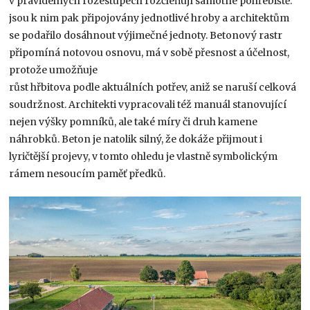
v pravidelných rozestupech rozčleňují samotné pohřebiště:
jsou k nim pak připojovány jednotlivé hroby a architektům
se podařilo dosáhnout výjimečné jednoty. Betonový rastr
připomíná notovou osnovu, má v sobě přesnost a účelnost,
protože umožňuje
růst hřbitova podle aktuálních potřev, aniž se naruší celková
soudržnost. Architekti vypracovali též manuál stanovující
nejen výšky pomníků, ale také míry či druh kamene
náhrobků. Beton je natolik silný, že dokáže přijmout i
lyričtější projevy, v tomto ohledu je vlastně symbolickým
rámem nesoucím paměť předků.