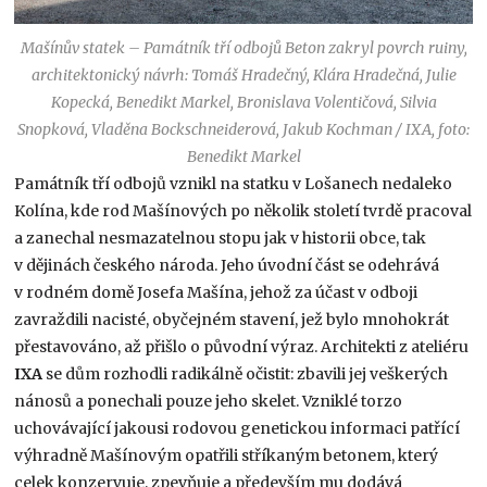
Mašínův statek – Památník tří odbojů Beton zakryl povrch ruiny,
architektonický návrh: Tomáš Hradečný, Klára Hradečná, Julie
Kopecká, Benedikt Markel, Bronislava Volentičová, Silvia
Snopková, Vladěna Bockschneiderová, Jakub Kochman / IXA, foto:
Benedikt Markel
Památník tří odbojů vznikl na statku v Lošanech nedaleko
Kolína, kde rod Mašínových po několik století tvrdě pracoval
a zanechal nesmazatelnou stopu jak v historii obce, tak
v dějinách českého národa. Jeho úvodní část se odehrává
v rodném domě Josefa Mašína, jehož za účast v odboji
zavraždili nacisté, obyčejném stavení, jež bylo mnohokrát
přestavováno, až přišlo o původní výraz. Architekti z ateliéru
IXA
se dům rozhodli radikálně očistit: zbavili jej veškerých
nánosů a ponechali pouze jeho skelet. Vzniklé torzo
uchovávající jakousi rodovou genetickou informaci patřící
výhradně Mašínovým opatřili stříkaným betonem, který
celek konzervuje, zpevňuje a především mu dodává