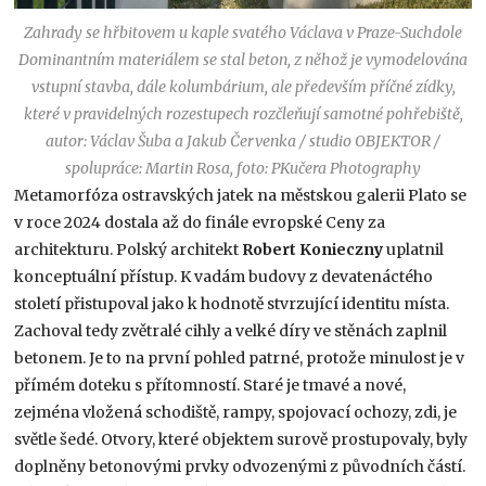
Zahrady se hřbitovem u kaple svatého Václava v Praze-Suchdole
Dominantním materiálem se stal beton, z něhož je vymodelována
vstupní stavba, dále kolumbárium, ale především příčné zídky,
které v pravidelných rozestupech rozčleňují samotné pohřebiště,
autor: Václav Šuba a Jakub Červenka / studio OBJEKTOR /
spolupráce: Martin Rosa, foto: PKučera Photography
Metamorfóza ostravských jatek na městskou galerii Plato se
v roce 2024 dostala až do finále evropské Ceny za
architekturu. Polský architekt
Robert Konieczny
uplatnil
konceptuální přístup. K vadám budovy z devatenáctého
století přistupoval jako k hodnotě stvrzující identitu místa.
Zachoval tedy zvětralé cihly a velké díry ve stěnách zaplnil
betonem. Je to na první pohled patrné, protože minulost je v
přímém doteku s přítomností. Staré je tmavé a nové,
zejména vložená schodiště, rampy, spojovací ochozy, zdi, je
světle šedé. Otvory, které objektem surově prostupovaly, byly
doplněny betonovými prvky odvozenými z původních částí.