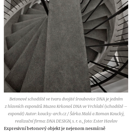
Betonové schodiště ve tvaru dvojité šroubovice DNA je jedním
z hlavních exponátů Muzea Krkonoš DNA ve Vrchlabí (schodiště –
exponát) Autor: koucky-arch.cz / Šárka Malá a Roman Koucký,
realizační firma: DNA DESIGN, s. r. o., foto: Ester Havlov
Expresivní betonový objekt je nejenom nesmírně