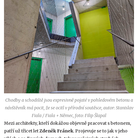
Chodby a schodiště jsou expresivně pojaté v pohledovém betonu a
návštěvník má pocit, že se ocitl v přírodní soutěsce, autor: Stanislav
Fiala / Fiala + Němec, foto: Filip Šlapal
Mezi architekty, kteří dokážou objevně pracovat s betonem,
patří už třicet let
Zdeněk Fránek
. Projevuje se to jak v jeho