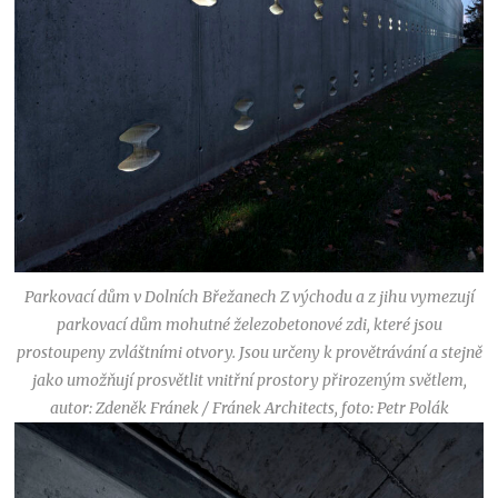
Parkovací dům v Dolních Břežanech Z východu a z jihu vymezují
parkovací dům mohutné železobetonové zdi, které jsou
prostoupeny zvláštními otvory. Jsou určeny k provětrávání a stejně
jako umožňují prosvětlit vnitřní prostory přirozeným světlem,
autor: Zdeněk Fránek / Fránek Architects, foto: Petr Polák