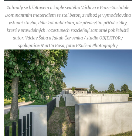
Zahrady se hřbitovem u kaple svatého Václava v Praze-Suchdole
Dominantním materiálem se stal beton, z něhož je vymodelována
vstupní stavba, dále kolumbárium, ale především příčné zídky,
které v pravidelných rozestupech rozčleňují samotné pohřebiště,
autor: Václav Šuba a Jakub Červenka / studio OBJEKTOR /
spolupráce: Martin Rosa, foto: PKučera Photography