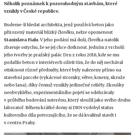
Několik poznámek k pozoruhodným stavbám, které
vznikly v České republice.
Budeme-li hledat architekta, jenž používá beton jako
přirozený materiál blízký člověku, nelze opomenout
Stanislava Fialu
. V jeho podání má duši, člověka natolik
zbavuje ostychu, že se jej chce dotknout. Jedním z vrcholů
jeho tvorby je pražský palác Drn z roku 2018, kde se mu
podařilo beton v interiérech oživit tím, že do něj nechával
otisknout různé předměty, které byly nalezeny přímo na
stavební parcele (vykácené stromky, větve, kmeny, skruže
nebo lana), díky čemuž vznikly jedinečné reliéfy. Zkoušky
neobvyklého, experimentálního pojetí se odehrávaly
v průběhu budování suterénu, který sloužil jako svého druhu
laboratoř. Během krátké domy si DRN vydobyl status
kultovního díla potvrzujícího, že se dá kvalitně stavět i
v centru Prahy.