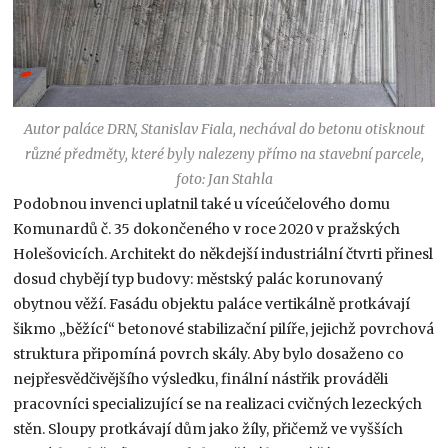
Autor paláce DRN, Stanislav Fiala, nechával do betonu otisknout
různé předměty, které byly nalezeny přímo na stavební parcele,
foto: Jan Stahla
Podobnou invenci uplatnil také u víceúčelového domu
Komunardů č. 35 dokončeného v roce 2020 v pražských
Holešovicích. Architekt do někdejší industriální čtvrti přinesl
dosud chybějí typ budovy: městský palác korunovaný
obytnou věží. Fasádu objektu paláce vertikálně protkávají
šikmo „běžící“ betonové stabilizační pilíře, jejichž povrchová
struktura připomíná povrch skály. Aby bylo dosaženo co
nejpřesvědčivějšího výsledku, finální nástřik prováděli
pracovníci specializující se na realizaci cvičných lezeckých
stěn. Sloupy protkávají dům jako žíly, přičemž ve vyšších