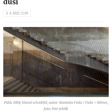
duší
3. 4. 2025 12:09
Palác DRN, hlavní schodiště, autor: Stanislav Fiala / Fiala + Němec,
foto: Petr Jehlík