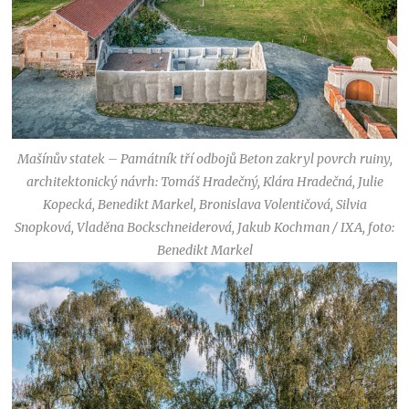
Mašínův statek – Památník tří odbojů Beton zakryl povrch ruiny,
architektonický návrh: Tomáš Hradečný, Klára Hradečná, Julie
Kopecká, Benedikt Markel, Bronislava Volentičová, Silvia
Snopková, Vladěna Bockschneiderová, Jakub Kochman / IXA, foto:
Benedikt Markel