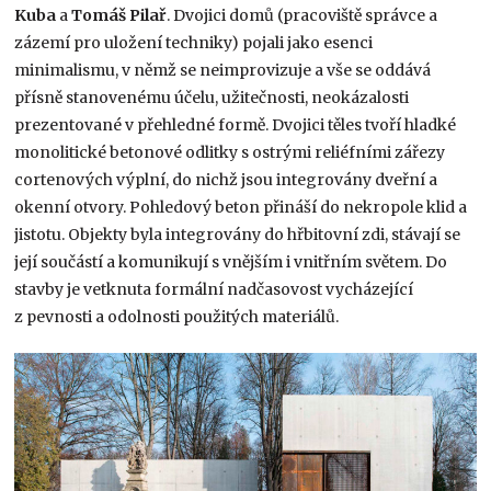
Kuba
a
Tomáš Pilař
. Dvojici domů (pracoviště správce a
zázemí pro uložení techniky) pojali jako esenci
minimalismu, v němž se neimprovizuje a vše se oddává
přísně stanovenému účelu, užitečnosti, neokázalosti
prezentované v přehledné formě. Dvojici těles tvoří hladké
monolitické betonové odlitky s ostrými reliéfními zářezy
cortenových výplní, do nichž jsou integrovány dveřní a
okenní otvory. Pohledový beton přináší do nekropole klid a
jistotu. Objekty byla integrovány do hřbitovní zdi, stávají se
její součástí a komunikují s vnějším i vnitřním světem. Do
stavby je vetknuta formální nadčasovost vycházející
z pevnosti a odolnosti použitých materiálů.