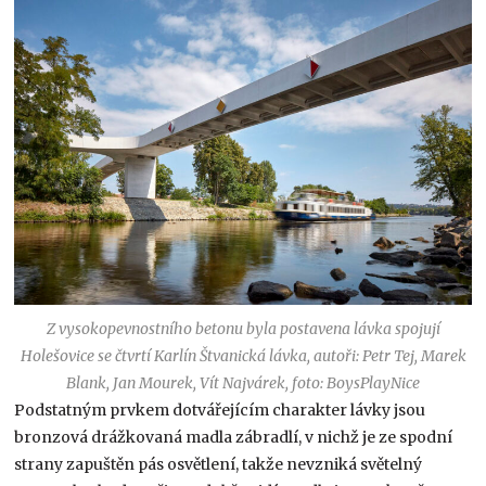
Z vysokopevnostního betonu byla postavena lávka spojují
Holešovice se čtvrtí Karlín Štvanická lávka, autoři: Petr Tej, Marek
Blank, Jan Mourek, Vít Najvárek, foto: BoysPlayNice
Podstatným prvkem dotvářejícím charakter lávky jsou
bronzová drážkovaná madla zábradlí, v nichž je ze spodní
strany zapuštěn pás osvětlení, takže nevzniká světelný