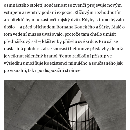
osmnáctého století, současnost se zvenčí projevuje novým
vstupem a uvnitř v podání expozic. Klíčovým rozhodnutím
architektů bylo nezastavět rajský dvůr. Kdyby k tomu bývalo
došlo – a před příchodem Romana Kouckého a Šárky Malé o
tom vedení muzea uvažovalo, protože tam chtělo umísit
přednáškový sál –, klášter by přišel o své srdce. Pro sál se
našla jiná poloha: stal se součástí betonové přístavby, do níž
je vetknut skleněný hranol. Tento radikální přístup ve
výsledku umožňuje koexistenci minulého a současného jak
po vizuální, tak i po dispoziční stránce.