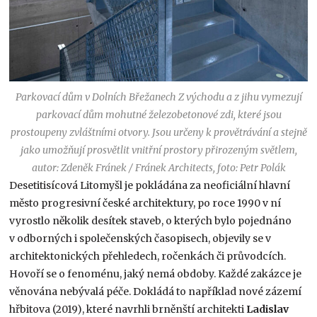
Parkovací dům v Dolních Břežanech Z východu a z jihu vymezují
parkovací dům mohutné železobetonové zdi, které jsou
prostoupeny zvláštními otvory. Jsou určeny k provětrávání a stejně
jako umožňují prosvětlit vnitřní prostory přirozeným světlem,
autor: Zdeněk Fránek / Fránek Architects, foto: Petr Polák
Desetitisícová Litomyšl je pokládána za neoficiál­ní hlavní
město progresivní české architektury, po roce 1990 v ní
vyrostlo několik desítek staveb, o kterých bylo pojednáno
v odborných i společenských časopisech, objevily se v
architektonických přehledech, ročenkách či průvodcích.
Hovoří se o fenoménu, jaký nemá obdoby. Každé zakázce je
věnována nebývalá péče. Dokládá to například nové zázemí
hřbitova (2019), které navrhli brněnští architekti
Ladislav