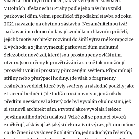
vilách a rodinných domech, tak ve veřejných stavbách.
V Dolních Břežanech u Prahy podle jeho návrhu vznikl
parkovací dům. Velmi specifická třípodlažní stavba od roku
2021 navazuje na obytnou zástavbu. Nezaměnitelnou tvář
parkovacímu domu dodávají svodidla na hlavním průčelí,
jejichž motiv architekt rozvinul do širší výtvarné kompozice.
Z východu a z jihu vymezují parkovací dům mohutné
železobetonové zdi, které jsou prostoupeny zvláštními
otvory. Jsou určeny k provětrávání a stejně tak umožňují
prosvětlit vnitřní prostory přirozeným světlem. Připomínají
střílny nebo přesýpací hodiny. Jde však o fragmenty
reálných svodidel, které byly svařeny a následně použity jako
ztracené bednění. Jde tudíž o ryzí novotvar, jenž nikdy
předtím neexistoval a který zde byl vyvolán okolnostmi, jež
si stanovil architekt sám. Prvotní akce vyvolala řetězec
povšimnutíhodných událostí. Velké zdi se pomocí otvorů
změkčují, získávají až jakýsi dekorativní výraz, přitom máme
co do činění s vysloveně utilitárním, jednoduchým řešením,