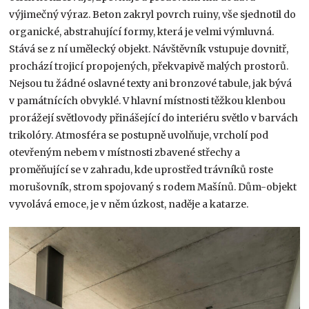
výjimečný výraz. Beton zakryl povrch ruiny, vše sjednotil do
organické, abstrahující formy, která je velmi výmluvná.
Stává se z ní umělecký objekt. Návštěvník vstupuje dovnitř,
prochází trojicí propojených, překvapivě malých prostorů.
Nejsou tu žádné oslavné texty ani bronzové tabule, jak bývá
v památnících obvyklé. V hlavní místnosti těžkou klenbou
prorážejí světlovody přinášející do interiéru světlo v barvách
trikolóry. Atmosféra se postupně uvolňuje, vrcholí pod
otevřeným nebem v místnosti zbavené střechy a
proměňující se v zahradu, kde uprostřed trávníků roste
morušovník, strom spojovaný s rodem Mašínů. Dům-objekt
vyvolává emoce, je v něm úzkost, naděje a katarze.