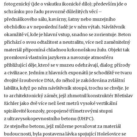
fotogenický (jde o vskutku ikonické dílo); především jde o
schránku pro řadu provozně důležitých věcí –
přednáškového sálu, kavárny, šatny nebo muzejního
obchůdku a v neposlední řadě: je v něm výtah. Návštěvník
okamžitě ví, kde je hlavní vstup, snadno se zorientuje. Beton
přichází o svou odtažitost a neutralitu, více než zaměnitelný
materiál připomíná chladnou krkonošskou žulu. Objekt tak
promlouvá vlastním jazykem a navozuje atmosféru
přibližující děje, které se v muzeu odehrávají, dialog přírody
a civilizace. Jedním z hlavních exponátů je schodiště ve tvaru
dvojité šroubovice DNA, do něhož je zakódována zvláštní
labilita, když po něm návštěvník stoupá, trochu se chvěje. Je
to architektonický záměr, jejž zhmotnil konstruktér Břetislav
Eichler jako dvě více než šest metrů vysoké vertikální
spirálovité konzoly, propojené třímetrovými stupni
z ultravysokopevnostního betonu (UHPC).
Ze stejného betonu, jejž můžeme považovat za materiál
budoucnosti, byla postavena lávka spojující Holešovice se