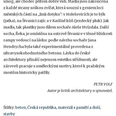
smog, ale chodec přitom dobře vidí. Madla jsou zakončena
z každé strany soškou zvířat, která souzní s geniem loci
městských částí na „linii dotyku“: v Holešovicích je to býk
(jatka), na Štvanici zajíc a v Karlíně kůň (jezdecký pluk). Jak
madla, tak plastiky jsou dílem sochaře Aleše Hvízdala. Další
socha, Řeka, je umístěna na ostrově Štvanice v těsné blízkosti
rampy vedoucí na lávku: podle návrhu sochaře Jana
Hendrycha byla také experimentálně provedena z
ultravysokohodnotného betonu. Lávka do české
architektury přináší nejenom estetiku střídmosti, ale
zároveň pracuje s uměleckými motivy, které k pražským
mostům historicky patřily.
PETR VOLF
Autor je kritik architektury a spisovatel.
Štítky:
beton
,
Česká republika
,
materiál s pamětí a duší
,
stavby