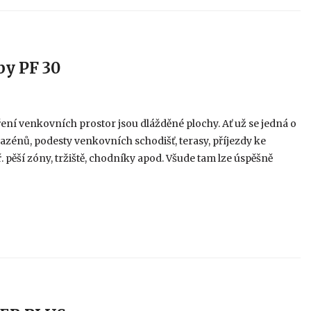
by PF 30
ní venkovních prostor jsou dlážděné plochy. Ať už se jedná o
bazénů, podesty venkovních schodišť, terasy, příjezdy ke
pěší zóny, tržiště, chodníky apod. Všude tam lze úspěšně