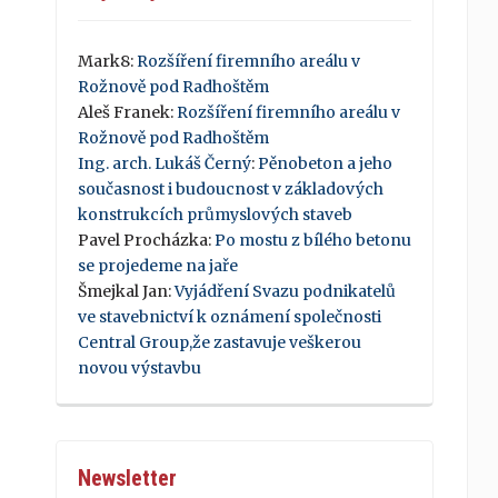
Mark8
:
Rozšíření firemního areálu v
Rožnově pod Radhoštěm
Aleš Franek
:
Rozšíření firemního areálu v
Rožnově pod Radhoštěm
Ing. arch. Lukáš Černý
:
Pěnobeton a jeho
současnost i budoucnost v základových
konstrukcích průmyslových staveb
Pavel Procházka
:
Po mostu z bílého betonu
se projedeme na jaře
Šmejkal Jan
:
Vyjádření Svazu podnikatelů
ve stavebnictví k oznámení společnosti
Central Group,že zastavuje veškerou
novou výstavbu
Newsletter