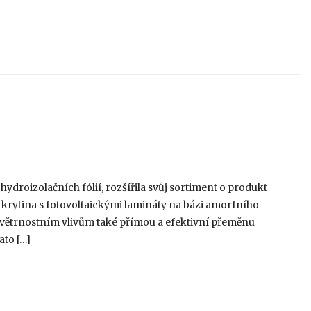
u hydroizolačních fólií, rozšířila svůj sortiment o produkt
ní krytina s fotovoltaickými lamináty na bázi amorfního
ovětrnostním vlivům také přímou a efektivní přeměnu
ato […]