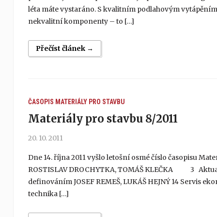
léta máte vystaráno. S kvalitním podlahovým vytápění
nekvalitní komponenty – to […]
Přečíst článek →
ČASOPIS MATERIÁLY PRO STAVBU
Materiály pro stavbu 8/2011
20. 10. 2011
Dne 14. října 2011 vyšlo letošní osmé číslo časopisu Ma
ROSTISLAV DROCHYTKA, TOMÁŠ KLEČKA 3 Aktuality 4 E
definováním JOSEF REMEŠ, LUKÁŠ HEJNÝ 14 Servis ekon
technika […]