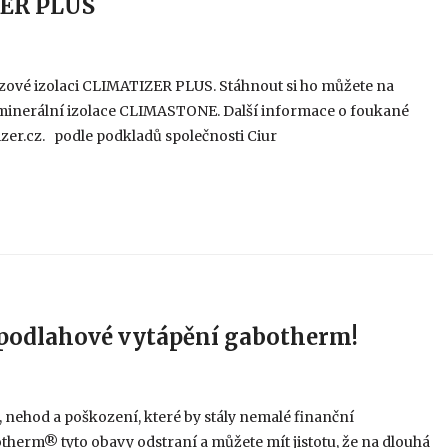
ZER PLUS
zové izolaci CLIMATIZER PLUS. Stáhnout si ho můžete na
ná minerální izolace CLIMASTONE. Další informace o foukané
er.cz. podle podkladů společnosti Ciur
je podlahové vytápění gabotherm!
 nehod a poškození, které by stály nemalé finanční
therm® tyto obavy odstraní a můžete mít jistotu, že na dlouhá