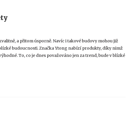
ety
kvalitně, a přitom úsporně. Navíc i takové budovy mohou již
blízké budoucnosti. Značka Ytong nabízí produkty, díky nimž
hodné. To, co je dnes považováno jen za trend, bude v blízké