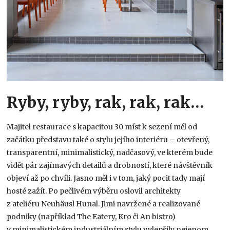
Ryby, ryby, rak, rak, rak…
Majitel restaurace s kapacitou 30 míst k sezení měl od
začátku představu také o stylu jejího interiéru – otevřený,
transparentní, minimalistický, nadčasový, ve kterém bude
vidět pár zajímavých detailů a drobností, které návštěvník
objeví až po chvíli. Jasno měl i v tom, jaký pocit tady mají
hosté zažít. Po pečlivém výběru oslovil architekty
z ateliéru Neuhäusl Hunal. Jimi navržené a realizované
podniky (například The Eatery, Kro či An bistro)
v minimalistickém industriálním stylu vylepšily nejenom