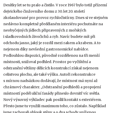
Desítky let se tu pralo a čistilo. V roce 1967 bylo totiž přízemí
dejvického činžovního domu z 30. let 20. století
zkolaudované pro provoz rychločistírny. Dnes si ve stejném
nedávno kompletně předělaném interiéru pochutnáte na
neobyčejných jídlech připravených z mořských
i sladkovodních živočichů a ryb. Navíc budete mít při
odchodu jasno, jaký je rozdíl mezi rakem a krabem. A to
nejenom díky nevšední gastronomické nabídce.
Podlouhlou dispozici, původně rozdělenou na tři menší
místnosti, snižoval podhled. Prostor po vyčištění a
odstranění většiny dělicích konstrukcí získal nejenom
celistvou plochu, ale také výšku. Autoři rekonstrukce
s mírnou nadsázkou dodávají, že místnost má nyní až
chrámový charakter. „Odstranění podhledů a propojení
místností podél uliční fasády přineslo dovnitř víc světla.
Nový výsuvný výkladec pak posílil kontakt s exteriérem.
Přesto jsme tu využili maximum toho, co zůstalo. Například
jsme zachovali oblouk stěny a o dva schody sníženou