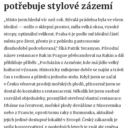
potřebuje stylové zázemí
„Místo jsem hledal víc než rok. Bývalá prádelna byla ve všem
ideální — nešlo o sklepní prostor, měla velká okna, vysoké
stropy, optimální velikost. Praha 6 je podle mě ideální částí
města pro život, přesto je z pohledu gastronomie
dlouhodobě podceňovaná,“ říká Patrik Yeranyan. Původní
název restaurace Rak in Prague přebrandoval na Rakin a dál
přibližuje příběh: „Pocházím z Arménie, kde má jídlo velký
kulturní význam. Historicky milujeme dobře se najíst a trávit
čas s rodinou a přáteli u jednoho stolu. Když jsem se začal
v Česku věnovat prodeji mořských plodů, přirozeně jsem se
dostal do kontaktu s restauracemi. Několik let jsem osobně
rozvážel objednávky, promýšlel otevření vlastní restaurace.
Dbáme na čerstvost, mořské plody dovážíme z Nizozemska
nebo z Francie, oproti tomu raky z Rumunska, aktuálně
jejich jediné dostupné lokalitě v Evropě. Český zákazník je
spíše konzervativní, v posledních letech je znát ale změna.