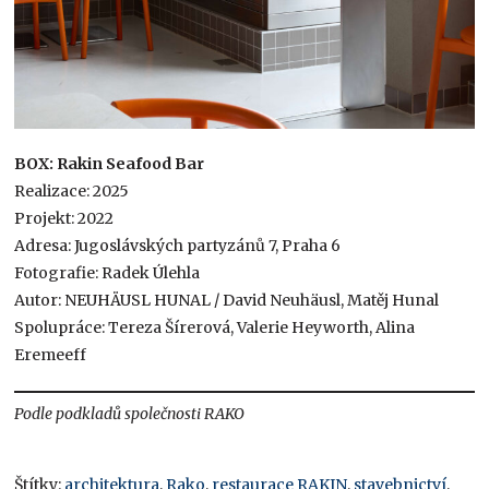
BOX: Rakin Seafood Bar
Realizace: 2025
Projekt: 2022
Adresa: Jugoslávských partyzánů 7, Praha 6
Fotografie: Radek Úlehla
Autor: NEUHÄUSL HUNAL / David Neuhäusl, Matěj Hunal
Spolupráce: Tereza Šírerová, Valerie Heyworth, Alina
Eremeeff
Podle podkladů společnosti RAKO
Štítky:
architektura
,
Rako
,
restaurace RAKIN
,
stavebnictví
,