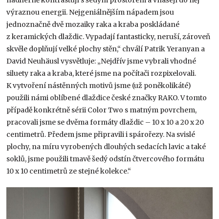
výraznou energii. Nejgeniálnějším nápadem jsou
jednoznačně dvě mozaiky raka a kraba poskládané
z keramických dlaždic. Vypadají fantasticky, neruší, zároveň
skvěle doplňují velké plochy stěn,“ chválí Patrik Yeranyan a
David Neuhäusl vysvětluje: „Nejdřív jsme vybrali vhodné
siluety raka a kraba, které jsme na počítači rozpixelovali.
K vytvoření nástěnných motivů jsme (už poněkolikáté)
použili námi oblíbené dlaždice české značky RAKO. V tomto
případě konkrétně sérii Color Two s matným povrchem,
pracovali jsme se dvěma formáty dlaždic – 10 x 10 a 20 x 20
centimetrů. Předem jsme připravili i spárořezy. Na svislé
plochy, na míru vyrobených dlouhých sedacích lavic a také
soklů, jsme použili tmavě šedý odstín čtvercového formátu
10 x 10 centimetrů ze stejné kolekce.“