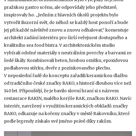
pražskou gastro scénu, ale odpovídaly jeho představě,
inspirovaly ho. „Jedním z hlavních úkolů projektu bylo
vytvořit iluzorní svět, do něhož se každý host ponoří a bude
jej při každé návštěvě znovu a znovu odhalovat,“ komentuje
architekt zadání interiéru pro širší veřejnost dostupného a
kvalitního sea food bistra. V architektonickém studiu
vybírali odolné materiály s neutrálním povrchy a barvami ze
šedé škály. Kombinovali beton, hrubou omítku, epoxidovou
podlahovou stěrku, dveře z pozinkovaného plechu.
V neposlední řadě do konceptu zařadili keramickou dlažbu
od tradičního české značky RAKO, s historií dlouhou více než
140 let. Připouštějí, že je bavilo slovní hraní si s názvem
restaurace RAKIN, malého korýše RAK, značkou RAKO. Navíc
interiér, navržený s využitím keramických obkladů značky
RAKO, odkazuje na kořeny značky v městě Rakovníku, které
podle legendy získalo své jméno právě díky rakům.