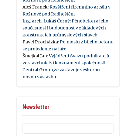
Rožnově pod Radhoštěm
Aleš Franek
:
Rozšíření firemního areálu v
Rožnově pod Radhoštěm
Ing. arch. Lukáš Černý
:
Pěnobeton a jeho
současnost i budoucnost v základových
konstrukcích průmyslových staveb
Pavel Procházka
:
Po mostu z bílého betonu
se projedeme na jaře
Šmejkal Jan
:
Vyjádření Svazu podnikatelů
ve stavebnictví k oznámení společnosti
Central Group,že zastavuje veškerou
novou výstavbu
Newsletter