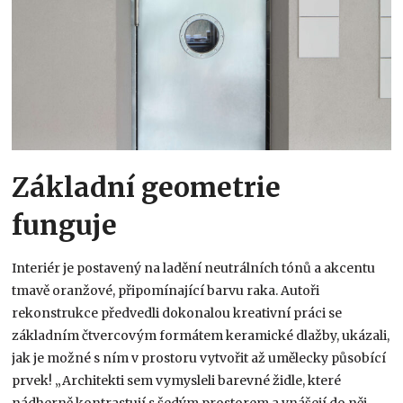
Základní geometrie
funguje
Interiér je postavený na ladění neutrálních tónů a akcentu
tmavě oranžové, připomínající barvu raka. Autoři
rekonstrukce předvedli dokonalou kreativní práci se
základním čtvercovým formátem keramické dlažby, ukázali,
jak je možné s ním v prostoru vytvořit až umělecky působící
prvek! „Architekti sem vymysleli barevné židle, které
nádherně kontrastují s šedým prostorem a vnášejí do něj