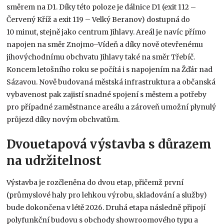
směrem na D1. Díky této poloze je dálnice D1 (exit 112 –
Červený Kříž a exit 119 – Velký Beranov) dostupná do
10 minut, stejně jako centrum Jihlavy. Areál je navíc přímo
napojen na směr Znojmo–Vídeň a díky nově otevřenému
jihovýchodnímu obchvatu Jihlavy také na směr Třebíč.
Koncem letošního roku se počítá i s napojením na Žďár nad
Sázavou. Nově budovaná městská infrastruktura a občanská
vybavenost pak zajistí snadné spojení s městem a potřeby
pro případné zaměstnance areálu a zároveň umožní plynulý
průjezd díky novým obchvatům.
Dvouetapová výstavba s důrazem
na udržitelnost
Výstavba je rozčleněna do dvou etap, přičemž první
(průmyslové haly pro lehkou výrobu, skladování a služby)
bude dokončena v létě 2026. Druhá etapa následně připojí
polyfunkční budovu s obchody showroomového typu a