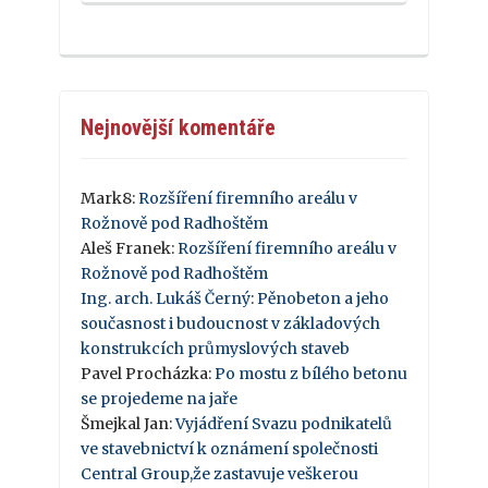
Nejnovější komentáře
Mark8
:
Rozšíření firemního areálu v
Rožnově pod Radhoštěm
Aleš Franek
:
Rozšíření firemního areálu v
Rožnově pod Radhoštěm
Ing. arch. Lukáš Černý
:
Pěnobeton a jeho
současnost i budoucnost v základových
konstrukcích průmyslových staveb
Pavel Procházka
:
Po mostu z bílého betonu
se projedeme na jaře
Šmejkal Jan
:
Vyjádření Svazu podnikatelů
ve stavebnictví k oznámení společnosti
Central Group,že zastavuje veškerou