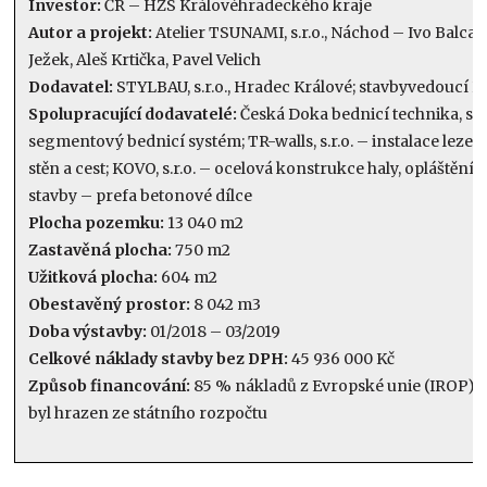
Investor:
ČR – HZS Královéhradeckého kraje
Autor a projekt:
Atelier TSUNAMI, s.r.o., Náchod – Ivo Balcar
Ježek, Aleš Krtička, Pavel Velich
Dodavatel:
STYLBAU, s.r.o., Hradec Králové; stavbyvedoucí P
Spolupracující dodavatelé:
Česká Doka bednicí technika, s.r.
segmentový bednicí systém; TR-walls, s.r.o. – instalace leze
stěn a cest; KOVO, s.r.o. – ocelová konstrukce haly, opláštění; 
stavby – prefa betonové dílce
Plocha pozemku:
13 040 m2
Zastavěná plocha:
750 m2
Užitková plocha:
604 m2
Obestavěný prostor:
8 042 m3
Doba výstavby:
01/2018 – 03/2019
Celkové náklady stavby bez DPH:
45 936 000 Kč
Způsob financování:
85 % nákladů z Evropské unie (IROP), 
byl hrazen ze státního rozpočtu