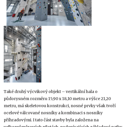
Také druhý výcvikový objekt – vertikální hala o
půdorysném rozměru 15,90 x 18,10 metru a výšce 21,20
metru, má skeletovou konstrukci, nosné prvky však tvoří
ocelové válcované nosníky a kombinaci s nosníky
příhradovými. I tato část stavby byla založena na
velkoprůměrových pilotách, podepírajících základové patky,