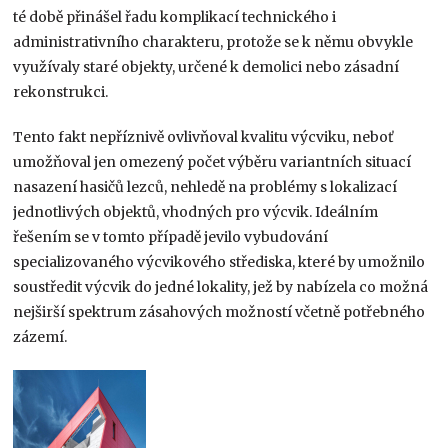
té době přinášel řadu komplikací technického i
administrativního charakteru, protože se k němu obvykle
využívaly staré objekty, určené k demolici nebo zásadní
rekonstrukci.
Tento fakt nepříznivě ovlivňoval kvalitu výcviku, neboť
umožňoval jen omezený počet výběru variantních situací
nasazení hasičů lezců, nehledě na problémy s lokalizací
jednotlivých objektů, vhodných pro výcvik. Ideálním
řešením se v tomto případě jevilo vybudování
specializovaného výcvikového střediska, které by umožnilo
soustředit výcvik do jedné lokality, jež by nabízela co možná
nejširší spektrum zásahových možností včetně potřebného
zázemí.