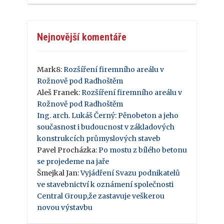
Nejnovější komentáře
Mark8
:
Rozšíření firemního areálu v
Rožnově pod Radhoštěm
Aleš Franek
:
Rozšíření firemního areálu v
Rožnově pod Radhoštěm
Ing. arch. Lukáš Černý
:
Pěnobeton a jeho
současnost i budoucnost v základových
konstrukcích průmyslových staveb
Pavel Procházka
:
Po mostu z bílého betonu
se projedeme na jaře
Šmejkal Jan
:
Vyjádření Svazu podnikatelů
ve stavebnictví k oznámení společnosti
Central Group,že zastavuje veškerou
novou výstavbu