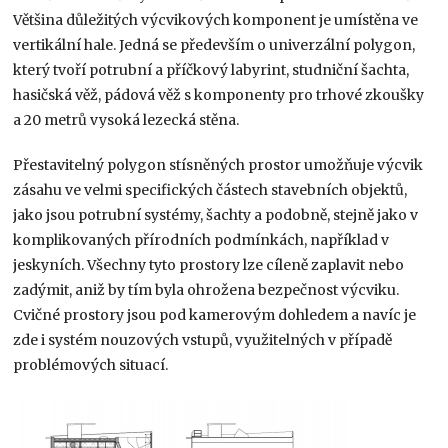
Většina důležitých výcvikových komponent je umístěna ve
vertikální hale. Jedná se především o univerzální polygon,
který tvoří potrubní a příčkový labyrint, studniční šachta,
hasičská věž, pádová věž s komponenty pro trhové zkoušky
a 20 metrů vysoká lezecká stěna.
Přestavitelný polygon stísněných prostor umožňuje výcvik
zásahu ve velmi specifických částech stavebních objektů,
jako jsou potrubní systémy, šachty a podobně, stejně jako v
komplikovaných přírodních podmínkách, například v
jeskyních. Všechny tyto prostory lze cíleně zaplavit nebo
zadýmit, aniž by tím byla ohrožena bezpečnost výcviku.
Cvičné prostory jsou pod kamerovým dohledem a navíc je
zde i systém nouzových vstupů, využitelných v případě
problémových situací.