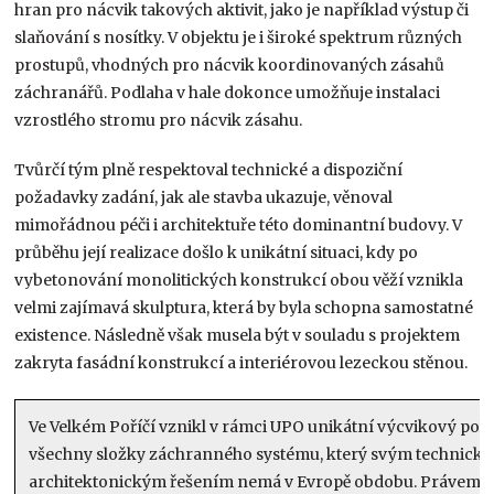
hran pro nácvik takových aktivit, jako je například výstup či
slaňování s nosítky. V objektu je i široké spektrum různých
prostupů, vhodných pro nácvik koordinovaných zásahů
záchranářů. Podlaha v hale dokonce umožňuje instalaci
vzrostlého stromu pro nácvik zásahu.
Tvůrčí tým plně respektoval technické a dispoziční
požadavky zadání, jak ale stavba ukazuje, věnoval
mimořádnou péči i architektuře této dominantní budovy. V
průběhu její realizace došlo k unikátní situaci, kdy po
vybetonování monolitických konstrukcí obou věží vznikla
velmi zajímavá skulptura, která by byla schopna samostatné
existence. Následně však musela být v souladu s projektem
zakryta fasádní konstrukcí a interiérovou lezeckou stěnou.
Ve Velkém Poříčí vznikl v rámci UPO unikátní výcvikový pol
všechny složky záchranného systému, který svým technický
architektonickým řešením nemá v Evropě obdobu. Právem pr