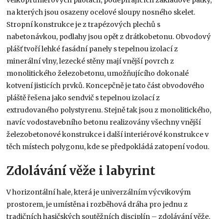
na kterých jsou osazeny ocelové sloupy nosného skelet.
Stropní konstrukce je z trapézových plechů s
nabetonávkou, podlahy jsou opět z drátkobetonu. Obvodový
plášť tvoří lehké fasádní panely s tepelnou izolací z
minerální vlny, lezecké stěny mají vnější povrch z
monolitického železobetonu, umožňujícího dokonalé
kotvení jisticích prvků. Koncepčně je tato část obvodového
pláště řešena jako sendvič s tepelnou izolací z
extrudovaného polystyrenu. Stejně tak jsou z monolitického,
navíc vodostavebního betonu realizovány všechny vnější
železobetonové konstrukce i další interiérové konstrukce v
těch místech polygonu, kde se předpokládá zatopení vodou.
Zdolávání věže i labyrint
V horizontální hale, která je univerzálním výcvikovým
prostorem, je umístěna i rozběhová dráha pro jednu z
tradičních hasičských soutěžních disciplín – zdolávání věže.