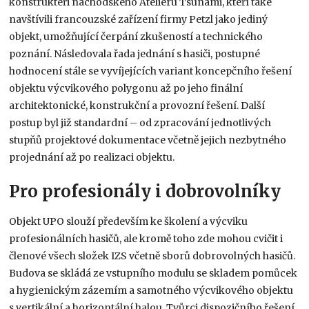
konstruktéři náchodského Atelieru Tsunami, kteří také
navštívili francouzské zařízení firmy Petzl jako jediný
objekt, umožňující čerpání zkušeností a technického
poznání. Následovala řada jednání s hasiči, postupné
hodnocení stále se vyvíjejících variant koncepčního řešení
objektu výcvikového polygonu až po jeho finální
architektonické, konstrukční a provozní řešení. Další
postup byl již standardní – od zpracování jednotlivých
stupňů projektové dokumentace včetně jejich nezbytného
projednání až po realizaci objektu.
Pro profesionály i dobrovolníky
Objekt UPO slouží především ke školení a výcviku
profesionálních hasičů, ale kromě toho zde mohou cvičit i
členové všech složek IZS včetně sborů dobrovolných hasičů.
Budova se skládá ze vstupního modulu se skladem pomůcek
a hygienickým zázemím a samotného výcvikového objektu
s vertikální a horizontální halou. Tvůrci dispozičního řešení