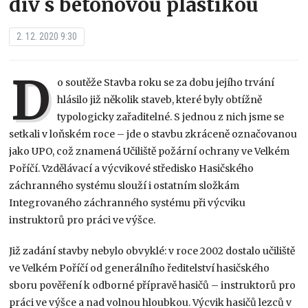
div s betonovou plastikou
2. 12. 2020 9:30
D
o soutěže Stavba roku se za dobu jejího trvání
hlásilo již několik staveb, které byly obtížně
typologicky zařaditelné. S jednou z nich jsme se
setkali v loňském roce – jde o stavbu zkráceně označovanou
jako UPO, což znamená Učiliště požární ochrany ve Velkém
Poříčí. Vzdělávací a výcvikové středisko Hasičského
záchranného systému slouží i ostatním složkám
Integrovaného záchranného systému při výcviku
instruktorů pro práci ve výšce.
Již zadání stavby nebylo obvyklé: v roce 2002 dostalo učiliště
ve Velkém Poříčí od generálního ředitelství hasičského
sboru pověření k odborné přípravě hasičů – instruktorů pro
práci ve výšce a nad volnou hloubkou. Výcvik hasičů lezců v