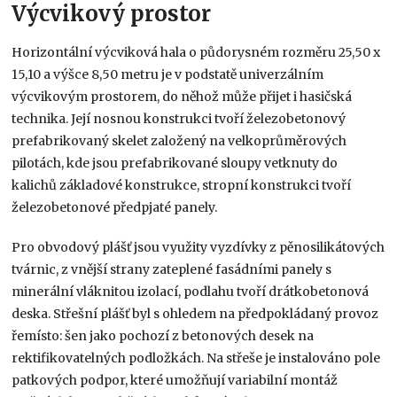
Výcvikový prostor
Horizontální výcviková hala o půdorysném rozměru 25,50 x
15,10 a výšce 8,50 metru je v podstatě univerzálním
výcvikovým prostorem, do něhož může přijet i hasičská
technika. Její nosnou konstrukci tvoří železobetonový
prefabrikovaný skelet založený na velkoprůměrových
pilotách, kde jsou prefabrikované sloupy vetknuty do
kalichů základové konstrukce, stropní konstrukci tvoří
železobetonové předpjaté panely.
Pro obvodový plášť jsou využity vyzdívky z pěnosilikátových
tvárnic, z vnější strany zateplené fasádními panely s
minerální vláknitou izolací, podlahu tvoří drátkobetonová
deska. Střešní plášť byl s ohledem na předpokládaný provoz
řemísto: šen jako pochozí z betonových desek na
rektifikovatelných podložkách. Na střeše je instalováno pole
patkových podpor, které umožňují variabilní montáž