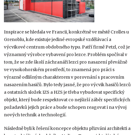
Inspirace se hledala ve Francii, konkrétně ve městě Crolles u
Grenoblu, kde existuje jediné evropské vzdělávací a
výcvikové centrum obdobného typu. Patří firmě Petzl, což je
významný výrobce vybavení pro lezce. Problém spočíval v
tom, že se zde školí záchranáři lezci pro nasazení převážně
ve vysokohorském prostředí, to znamená pro práci s
výrazně odlišným charakterem v porovnání s pracovním
nasazením hasičů. Bylo tedy jasné, že pro výcvik hasičů lezců
a ostatních složek IZS a HZS je třeba vybudovat specifický
objekt, který bude respektovat co nejširší záběr specifických
požadavků jejich práce a bude schopen reagovat i na vývoj
nových technik a technologií.
Následně byli k řešení koncepce objektu přizváni architekti a