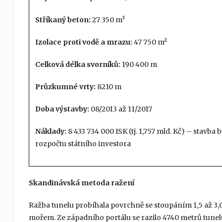
Stříkaný beton:
27 350 m³
Izolace proti vodě a mrazu:
47 750 m²
Celková délka svorníků:
190 400 m
Průzkumné vrty:
8210 m
Doba výstavby:
08/2013 až 11/2017
Náklady:
8 433 734 000 ISK (tj. 1,757 mld. Kč) – stavba 
rozpočtu státního investora
Skandinávská metoda ražení
Ražba tunelu probíhala povrchně se stoupáním 1,5 až 3,
mořem. Ze západního portálu se razilo 4740 metrů tunelu