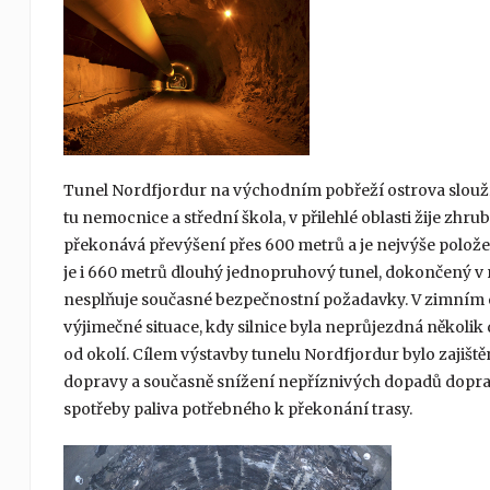
Tunel Nordfjordur na východním pobřeží ostrova slouží k
tu nemocnice a střední škola, v přilehlé oblasti žije zhrub
překonává převýšení přes 600 metrů a je nejvýše polože
je i 660 metrů dlouhý jednopruhový tunel, dokončený v r
nesplňuje současné bezpečnostní požadavky. V zimním 
výjimečné situace, kdy silnice byla neprůjezdná několik
od okolí. Cílem výstavby tunelu Nordfjordur bylo zajiště
dopravy a současně snížení nepříznivých dopadů dopr
spotřeby paliva potřebného k překonání trasy.