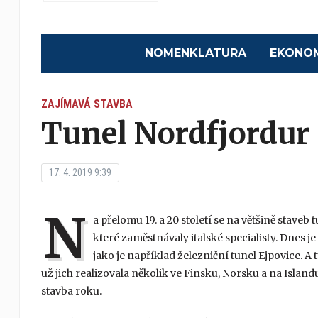
NOMENKLATURA
EKONO
ZAJÍMAVÁ STAVBA
Tunel Nordfjordur
17. 4. 2019 9:39
N
a přelomu 19. a 20 století se na většině staveb
které zaměstnávaly italské specialisty. Dnes je 
jako je například železniční tunel Ejpovice. A 
už jich realizovala několik ve Finsku, Norsku a na Islandu
stavba roku.