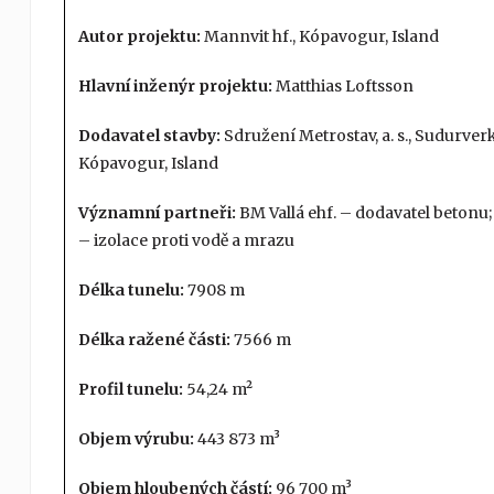
Autor projektu:
Mannvit hf., Kópavogur, Island
Hlavní inženýr projektu:
Matthias Loftsson
Dodavatel stavby:
Sdružení Metrostav, a. s., Sudurverk
Kópavogur, Island
Významní partneři:
BM Vallá ehf. – dodavatel betonu; 
– izolace proti vodě a mrazu
Délka tunelu:
7908 m
Délka ražené části:
7566 m
Profil tunelu:
54,24 m²
Objem výrubu:
443 873 m³
Objem hloubených částí:
96 700 m³