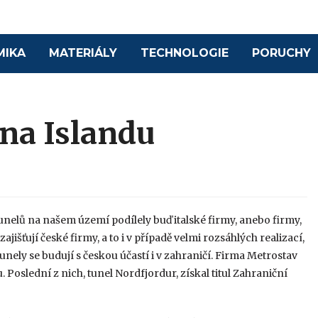
MIKA
MATERIÁLY
TECHNOLOGIE
PORUCHY
 na Islandu
 tunelů na našem území podílely buď italské firmy, anebo firmy,
zajišťují české firmy, a to i v případě velmi rozsáhlých realizací,
tunely se budují s českou účastí i v zahraničí. Firma Metrostav
. Poslední z nich, tunel Nordfjordur, získal titul Zahraniční