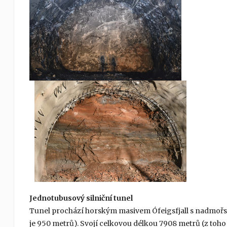
Jednotubusový silniční tunel
Tunel prochází horským masivem Ófeigsfjall s nadmořs
je 950 metrů). Svojí celkovou délkou 7908 metrů (z toho