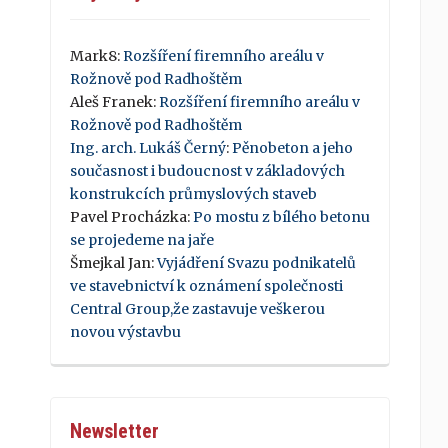
Mark8
:
Rozšíření firemního areálu v
Rožnově pod Radhoštěm
Aleš Franek
:
Rozšíření firemního areálu v
Rožnově pod Radhoštěm
Ing. arch. Lukáš Černý
:
Pěnobeton a jeho
současnost i budoucnost v základových
konstrukcích průmyslových staveb
Pavel Procházka
:
Po mostu z bílého betonu
se projedeme na jaře
Šmejkal Jan
:
Vyjádření Svazu podnikatelů
ve stavebnictví k oznámení společnosti
Central Group,že zastavuje veškerou
novou výstavbu
Newsletter