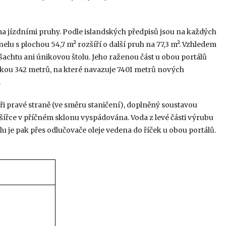
ma jízdními pruhy. Podle islandských předpisů jsou na každých
elu s plochou 54,7 m² rozšíří o další pruh na 77,3 m². Vzhledem
achtu ani únikovou štolu. Jeho raženou část u obou portálů
lkou 342 metrů, na které navazuje 7401 metrů nových
.
i pravé straně (ve směru staničení), doplněný soustavou
é šířce v příčném sklonu vyspádována. Voda z levé části výrubu
u je pak přes odlučovače oleje vedena do říček u obou portálů.