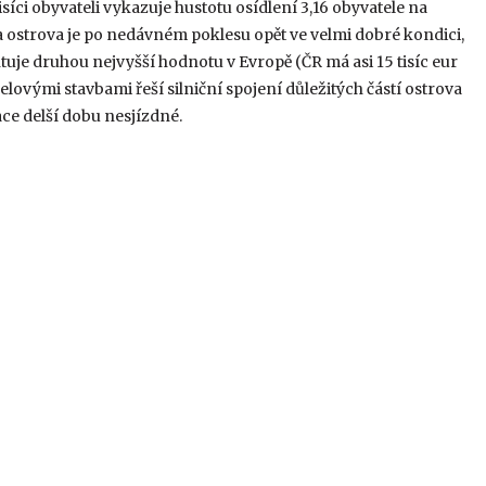
síci obyvateli vykazuje hustotu osídlení 3,16 obyvatele na
 ostrova je po nedávném poklesu opět ve velmi dobré kondici,
tuje druhou nejvyšší hodnotu v Evropě (ČR má asi 15 tisíc eur
lovými stavbami řeší silniční spojení důležitých částí ostrova
ce delší dobu nesjízdné.