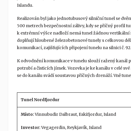
Islandu.
Realizován byl jako jednotubusový silniční tunel se dvě
500 metrech bezpečnostní zálivy, kdy se příčný profil tun
k extrémní výšce nadloží nemá tunel žádnou vertikální š
doplňují hloubené železobetonové tunely s celkovou dé
komunikací, zajišťujících připojení tunelu na silnici č. 92
K odvodnění komunikace v tunelu slouží ražený kanál př
potrubí a čisticích jímek. Vozovka je ke kanálu v celé sv
se do kanálu svádí soustavou příčných drenáží. Vně tunel
Tunel Nordfjordur
Místo:
Vinnubudir Dalbraut, Eskifjordur, Island
Investor:
Vegagerdin, Reykjavík, Island