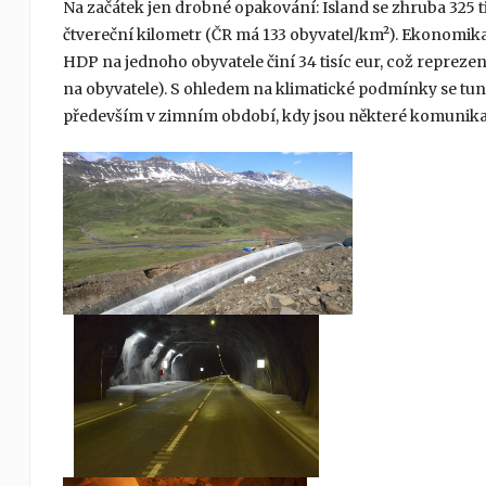
Na začátek jen drobné opakování: Island se zhruba 325 ti
čtvereční kilometr (ČR má 133 obyvatel/km²). Ekonomika
HDP na jednoho obyvatele činí 34 tisíc eur, což reprezen
na obyvatele). S ohledem na klimatické podmínky se tune
především v zimním období, kdy jsou některé komunika