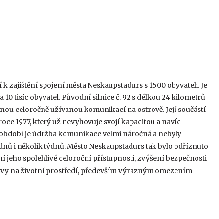
 zajištění spojení města Neskaupstadurs s 1500 obyvateli. Je
a 10 tisíc obyvatel. Původní silnice č. 92 s délkou 24 kilometrů
nou celoročně užívanou komunikací na ostrově. Její součástí
oce 1977, který už nevyhovuje svojí kapacitou a navíc
období je údržba komunikace velmi náročná a nebyly
 dnů i několik týdnů. Město Neskaupstadurs tak bylo odříznuto
ní jeho spolehlivé celoroční přístupnosti, zvýšení bezpečnosti
avy na životní prostředí, především výrazným omezením