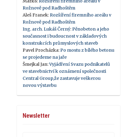
Mark8
:
Rozšíření firemního areálu v
Rožnově pod Radhoštěm
Aleš Franek
:
Rozšíření firemního areálu v
Rožnově pod Radhoštěm
Ing. arch. Lukáš Černý
:
Pěnobeton a jeho
současnost i budoucnost v základových
konstrukcích průmyslových staveb
Pavel Procházka
:
Po mostu z bílého betonu
se projedeme na jaře
Šmejkal Jan
:
Vyjádření Svazu podnikatelů
ve stavebnictví k oznámení společnosti
Central Group,že zastavuje veškerou
novou výstavbu
Newsletter