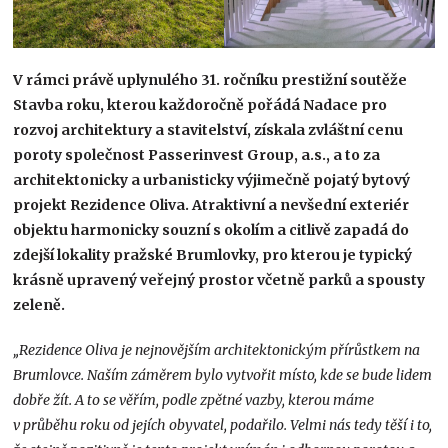
V rámci právě uplynulého 31. ročníku prestižní soutěže
Stavba roku, kterou každoročně pořádá Nadace pro
rozvoj architektury a stavitelství, získala zvláštní cenu
poroty společnost Passerinvest Group, a.s., a to za
architektonicky a urbanisticky výjimečně pojatý bytový
projekt Rezidence Oliva. Atraktivní a nevšední exteriér
objektu harmonicky souzní s okolím a citlivě zapadá do
zdejší lokality pražské Brumlovky, pro kterou je typický
krásně upravený veřejný prostor včetně parků a spousty
zeleně.
„Rezidence Oliva je nejnovějším architektonickým přírůstkem na
Brumlovce. Naším záměrem bylo vytvořit místo, kde se bude lidem
dobře žít. A to se věřím, podle zpětné vazby, kterou máme
v průběhu roku od jejích obyvatel, podařilo. Velmi nás tedy těší i to,