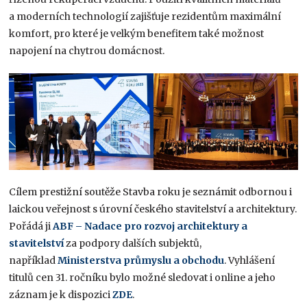
a moderních technologií zajišťuje rezidentům maximální
komfort, pro které je velkým benefitem také možnost
napojení na chytrou domácnost.
Cílem prestižní soutěže Stavba roku je seznámit odbornou i
laickou veřejnost s úrovní českého stavitelství a architektury.
Pořádá ji
ABF – Nadace pro rozvoj architektury a
stavitelství
za podpory dalších subjektů,
například
Ministerstva průmyslu a obchodu
. Vyhlášení
titulů cen 31. ročníku bylo možné sledovat i online a jeho
záznam je k dispozici
ZDE
.