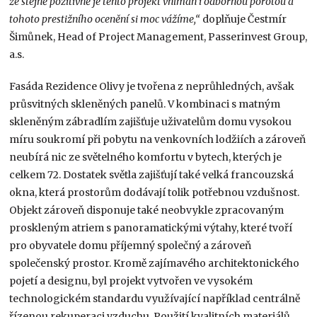
že stejně pozitivně je tento projekt vnímán i odbornou porotou a
tohoto prestižního ocenění si moc vážíme,“
doplňuje Čestmír
Šimůnek, Head of Project Management, Passerinvest Group,
a.s.
Fasáda Rezidence Olivy je tvořena z neprůhledných, avšak
průsvitných skleněných panelů. V kombinaci s matným
skleněným zábradlím zajišťuje uživatelům domu vysokou
míru soukromí při pobytu na venkovních lodžiích a zároveň
neubírá nic ze světelného komfortu v bytech, kterých je
celkem 72. Dostatek světla zajišťují také velká francouzská
okna, která prostorům dodávají tolik potřebnou vzdušnost.
Objekt zároveň disponuje také neobvykle zpracovaným
proskleným atriem s panoramatickými výtahy, které tvoří
pro obyvatele domu příjemný společný a zároveň
společenský prostor. Kromě zajímavého architektonického
pojetí a designu, byl projekt vytvořen ve vysokém
technologickém standardu využívající například centrálně
řízenou rekuperaci vzduchu. Použití kvalitních materiálů