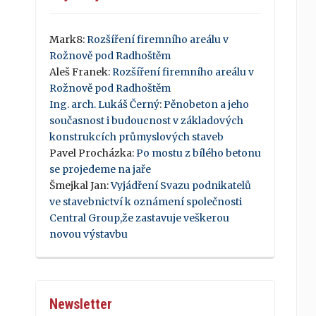
Mark8
:
Rozšíření firemního areálu v
Rožnově pod Radhoštěm
Aleš Franek
:
Rozšíření firemního areálu v
Rožnově pod Radhoštěm
Ing. arch. Lukáš Černý
:
Pěnobeton a jeho
současnost i budoucnost v základových
konstrukcích průmyslových staveb
Pavel Procházka
:
Po mostu z bílého betonu
se projedeme na jaře
Šmejkal Jan
:
Vyjádření Svazu podnikatelů
ve stavebnictví k oznámení společnosti
Central Group,že zastavuje veškerou
novou výstavbu
Newsletter