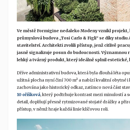
Ve městě Formigine nedaleko Modeny vznikl projekt, k
průmyslová budova „Tosi Carlo & Figli“ se díky studi
stavitelství. Architekti zvolili přístup, jenž citlivě p
jasně signalizuje posun do budoucnosti. Významnou ro
lehký a tvárný produkt, který ideálně splnil estetické
Dříve administrativní budova, která byla dlouhá léta opu
užitná plocha nyní činí 700 m² a nabízí kvalitní obytné 
zachována jako historický odkaz, zatímco nová část sta
10 oříšková
, který podtrhuje kontrast mezi minulostí a
detail, doplňují přesně rytmizované stojaté drážky a při
přístup, v němž hraje každá linie klíčovou roli.