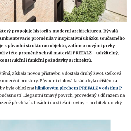
terý propojuje historii s moderní architekturou. Bývalá
u Ambientevario proměnila v inspirativní ukázku současného
racuje s původní strukturou objektu, zatímco novými prvky
li v této proměně sehrál materiál PREFALZ – udržitelný,
, konstrukční i funkční požadavky architektů.
štěná, získala novou přístavbu a dostala druhý život. Celková
i komerční prostory. Původní cihlová fasáda byla očištěna a
vby byla obložena
hliníkovým plechem PREFALZ v odstínu P.
 současností. Elegantní tmavý povrch, provedený s důrazem na
rozeně přechází z fasádní do střešní roviny – architektonický