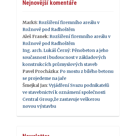
Nejnovější komentáře
Mark8
:
Rozšíření firemního areálu v
Rožnově pod Radhoštěm
Aleš Franek
:
Rozšíření firemního areálu v
Rožnově pod Radhoštěm
Ing. arch. Lukáš Černý
:
Pěnobeton a jeho
současnost i budoucnost v základových
konstrukcích průmyslových staveb
Pavel Procházka
:
Po mostu z bílého betonu
se projedeme na jaře
Šmejkal Jan
:
Vyjádření Svazu podnikatelů
ve stavebnictví k oznámení společnosti
Central Group,že zastavuje veškerou
novou výstavbu