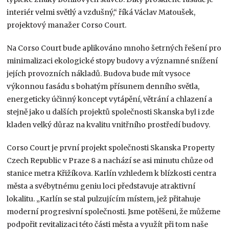
interiér velmi světlý a vzdušný,“ říká Václav Matoušek,
projektový manažer Corso Court.
Na Corso Court bude aplikováno mnoho šetrných řešení pro
minimalizaci ekologické stopy budovy a významné snížení
jejích provozních nákladů. Budova bude mít vysoce
výkonnou fasádu s bohatým přísunem denního světla,
energeticky účinný koncept vytápění, větrání a chlazení a
stejně jako u dalších projektů společnosti Skanska byl i zde
kladen velký důraz na kvalitu vnitřního prostředí budovy.
Corso Court je první projekt společnosti Skanska Property
Czech Republic v Praze 8 a nachází se asi minutu chůze od
stanice metra Křižíkova. Karlín vzhledem k blízkosti centra
města a svébytnému geniu loci představuje atraktivní
lokalitu. „Karlín se stal pulzujícím místem, jež přitahuje
moderní progresivní společnosti. Jsme potěšeni, že můžeme
podpořit revitalizaci této části města a využít při tom naše