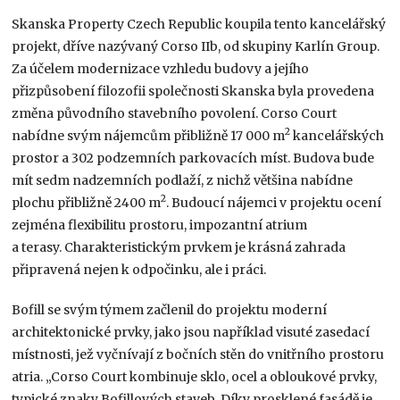
Skanska Property Czech Republic koupila tento kancelářský
projekt, dříve nazývaný Corso IIb, od skupiny Karlín Group.
Za účelem modernizace vzhledu budovy a jejího
přizpůsobení filozofii společnosti Skanska byla provedena
změna původního stavebního povolení. Corso Court
2
nabídne svým nájemcům přibližně 17 000 m
kancelářských
prostor a 302 podzemních parkovacích míst. Budova bude
mít sedm nadzemních podlaží, z nichž většina nabídne
2
plochu přibližně 2400 m
. Budoucí nájemci v projektu ocení
zejména flexibilitu prostoru, impozantní atrium
a terasy. Charakteristickým prvkem je krásná zahrada
připravená nejen k odpočinku, ale i práci.
Bofill se svým týmem začlenil do projektu moderní
architektonické prvky, jako jsou například visuté zasedací
místnosti, jež vyčnívají z bočních stěn do vnitřního prostoru
atria. „Corso Court kombinuje sklo, ocel a obloukové prvky,
typické znaky Bofillových staveb. Díky prosklené fasádě je