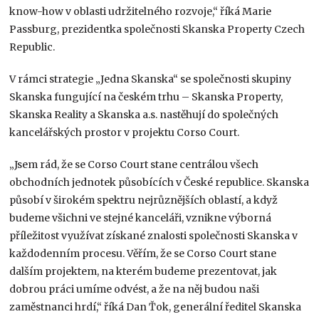
know-how v oblasti udržitelného rozvoje,“ říká Marie
Passburg, prezidentka společnosti Skanska Property Czech
Republic.
V rámci strategie „Jedna Skanska“ se společnosti skupiny
Skanska fungující na českém trhu – Skanska Property,
Skanska Reality a Skanska a.s. nastěhují do společných
kancelářských prostor v projektu Corso Court.
„Jsem rád, že se Corso Court stane centrálou všech
obchodních jednotek působících v České republice. Skanska
působí v širokém spektru nejrůznějších oblastí, a když
budeme všichni ve stejné kanceláři, vznikne výborná
příležitost využívat získané znalosti společnosti Skanska v
každodenním procesu. Věřím, že se Corso Court stane
dalším projektem, na kterém budeme prezentovat, jak
dobrou práci umíme odvést, a že na něj budou naši
zaměstnanci hrdí,“ říká Dan Ťok, generální ředitel Skanska