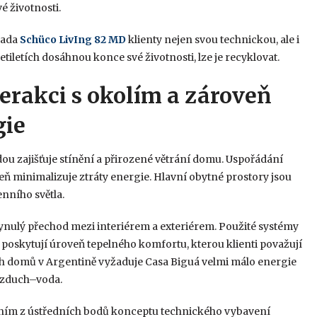
é životnosti.
 řada
Schüco LivIng 82 MD
klienty nejen svou technickou, ale i
iletích dosáhnou konce své životnosti, lze je recyklovat.
erakci s okolím a zároveň
gie
u zajišťuje stínění a přirozené větrání domu. Uspořádání
eň minimalizuje ztráty energie. Hlavní obytné prostory jsou
nního světla.
plynulý přechod mezi interiérem a exteriérem. Použité systémy
 poskytují úroveň tepelného komfortu, kterou klienti považují
h domů v Argentině vyžaduje Casa Biguá velmi málo energie
 vzduch–voda.
edním z ústředních bodů konceptu technického vybavení