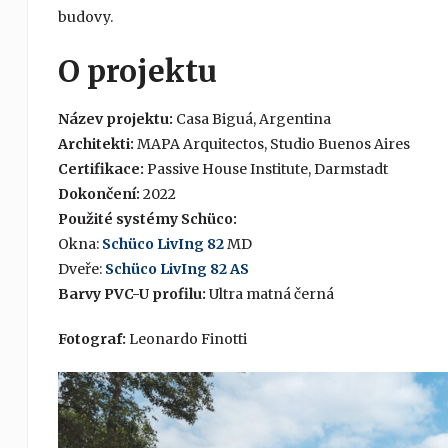
budovy.
O projektu
Název projektu:
Casa Biguá, Argentina
Architekti:
MAPA Arquitectos, Studio Buenos Aires
Certifikace:
Passive House Institute, Darmstadt
Dokončení:
2022
Použité systémy Schüco:
Okna:
Schüco LivIng 82
MD
Dveře:
Schüco LivIng 82 AS
Barvy PVC-U profilu:
Ultra matná černá
Fotograf:
Leonardo Finotti