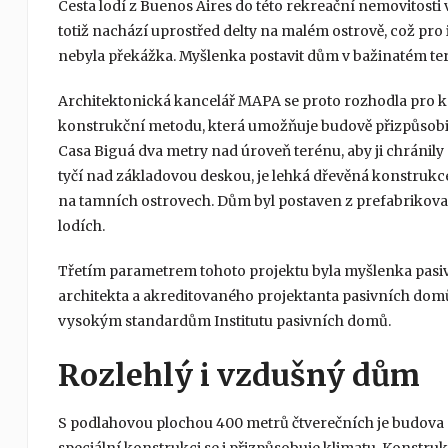
Cesta lodí z Buenos Aires do této rekreační nemovitosti
totiž nachází uprostřed delty na malém ostrově, což pro 
nebyla překážka. Myšlenka postavit dům v bažinatém te
Architektonická kancelář MAPA se proto rozhodla pro ko
konstrukční metodu, která umožňuje budově přizpůsobit s
Casa Biguá dva metry nad úroveň terénu, aby ji chránily
tyčí nad základovou deskou, je lehká dřevěná konstruk
na tamních ostrovech. Dům byl postaven z prefabrikov
lodích.
Třetím parametrem tohoto projektu byla myšlenka pasivn
architekta a akreditovaného projektanta pasivních dom
vysokým standardům Institutu pasivních domů.
Rozlehlý i vzdušný dům
S podlahovou plochou 400 metrů čtverečních je budova p
speciální konstrukci se i přizpůsobuje klimatu. Konstruk