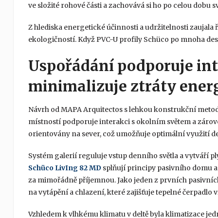
ve složité rohové části a zachovává si ho po celou dobu sv
Z hlediska energetické účinnosti a udržitelnosti zaujala
ekologičností. Když PVC-U profily Schüco po mnoha deset
Uspořádání podporuje int
minimalizuje ztráty ener
Návrh od MAPA Arquitectos s lehkou konstrukční metodo
místností podporuje interakci s okolním světem a zárov
orientovány na sever, což umožňuje optimální využití de
Systém galerií reguluje vstup denního světla a vytváří 
Schüco LivIng 82 MD
splňují principy pasivního domu a
za mimořádně příjemnou. Jako jeden z prvních pasivníc
na vytápění a chlazení, které zajišťuje tepelné čerpadlo
Vzhledem k vlhkému klimatu v deltě byla klimatizace j