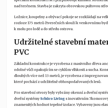
nad terénem. Stavba je zakryta obrovskou pultovou střech
Ložnice, koupelny a obývací pokoje se rozkládají na vel
rozloze 175 metrů čtverečních slouží k venkovnímu byd
k molu pro lodě a do středu ostrova.
Udržitelné stavební mater
PVC
Základní konstrukce je vyrobena z masivního dřeva anch
odolné vůči opakujícím se cyklům vlhkosti a sucha. Kon
dlouhých více než 13 metrů, je vyrobena z impregnované
které pochází z udržitelně obhospodařovaných lesů.
Pro stavební otvory byly vybrány okenní a dveřní syst
dveřní systémy
Schüco LivIng
s inovativním 7komorový
znamenitých hodnot tepelné izolace. Vybaveny jsou elas