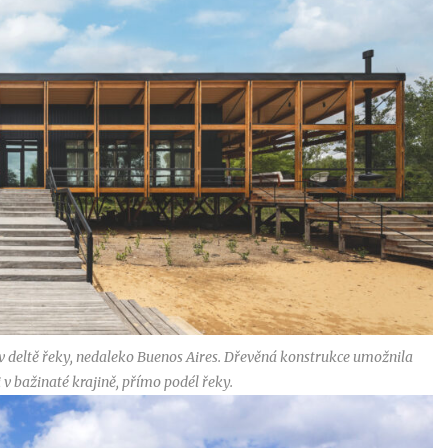
v deltě řeky, nedaleko Buenos Aires. Dřevěná konstrukce umožnila
v bažinaté krajině, přímo podél řeky.