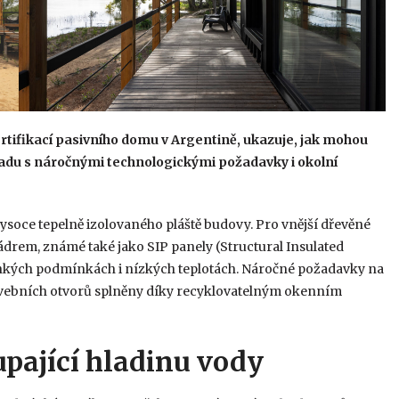
rtifikací pasivního domu v Argentině, ukazuje, jak mohou
ladu s náročnými technologickými požadavky i okolní
oce tepelně izolovaného pláště budovy. Pro vnější dřevěné
jádrem, známé také jako SIP panely (Structural Insulated
e vlhkých podmínkách i nízkých teplotách. Náročné požadavky na
tavebních otvorů splněny díky recyklovatelným okenním
pající hladinu vody