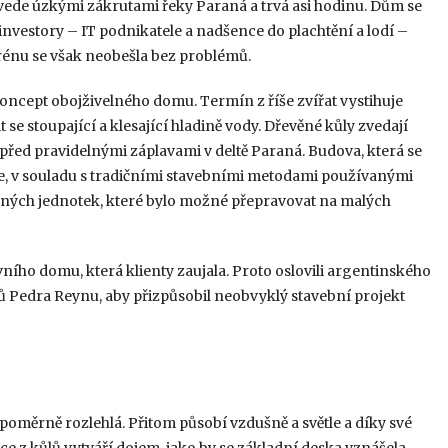
 vede úzkými zákrutami řeky Paraná a trvá asi hodinu. Dům se
investory – IT podnikatele a nadšence do plachtění a lodí –
rénu se však neobešla bez problémů.
ncept obojživelného domu. Termín z říše zvířat vystihuje
e stoupající a klesající hladině vody. Dřevěné kůly zvedají
 před pravidelnými záplavami v deltě Paraná. Budova, která se
ce, v souladu s tradičními stavebními metodami používanými
aných jednotek, které bylo možné přepravovat na malých
ího domu, která klienty zaujala. Proto oslovili argentinského
ů Pedra Reynu, aby přizpůsobil neobvyklý stavební projekt
oměrně rozlehlá. Přitom působí vzdušně a světle a díky své
ce z kůlů vytváří dojem, jako by se základní deska vznášela