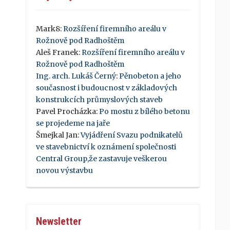
Mark8
:
Rozšíření firemního areálu v
Rožnově pod Radhoštěm
Aleš Franek
:
Rozšíření firemního areálu v
Rožnově pod Radhoštěm
Ing. arch. Lukáš Černý
:
Pěnobeton a jeho
současnost i budoucnost v základových
konstrukcích průmyslových staveb
Pavel Procházka
:
Po mostu z bílého betonu
se projedeme na jaře
Šmejkal Jan
:
Vyjádření Svazu podnikatelů
ve stavebnictví k oznámení společnosti
Central Group,že zastavuje veškerou
novou výstavbu
Newsletter