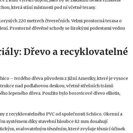
ou, která stíní místnosti pod ní včetně terasy.
korysých 220 metrech čtverečních. Velmi prostorná terasa o
lení. Prostorné dřevěné schody se širokými podestami vedou
iály: Dřevo a recyklovatelné
ico – tvrdého dřeva původem z jižní Ameriky, které je vysoce
strukce nad podlahovou deskou, včetně střešních trámů
ho lepeného dřeva. Použito bylo borovicové dřevo elliotis,
émy z recyklovatelného PVC od společnosti Schüco. Okenní a
m systémem díky stavební hloubce 82 mm dosahují
tickým, svařovatelným těsněním, které zvyšuje těsnicí účinek