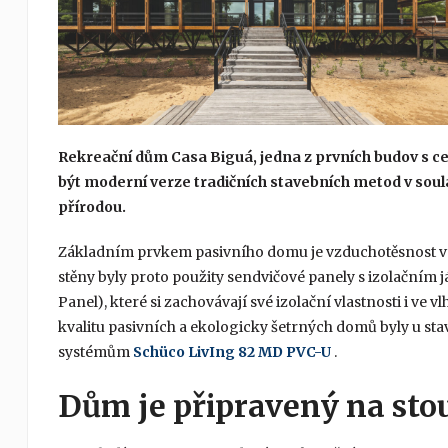
Rekreační dům Casa Biguá, jedna z prvních budov s ce
být moderní verze tradičních stavebních metod v sou
přírodou.
Základním prvkem pasivního domu je vzduchotěsnost vys
stěny byly proto použity sendvičové panely s izolačním 
Panel), které si zachovávají své izolační vlastnosti i v
kvalitu pasivních a ekologicky šetrných domů byly u s
systémům
Schüco LivIng 82 MD PVC-U
.
Dům je připravený na stou