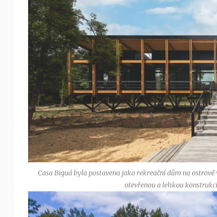
Casa Biguá byla postavena jako rekreační dům na ostrově 
otevřenou a lehkou konstrukci 