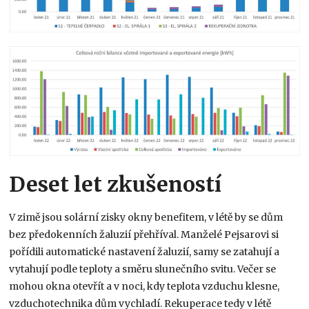
Deset let zkušeností
V zimě jsou solární zisky okny benefitem, v létě by se dům
bez předokenních žaluzií přehříval. Manželé Pejsarovi si
pořídili automatické nastavení žaluzií, samy se zatahují a
vytahují podle teploty a směru slunečního svitu. Večer se
mohou okna otevřít a v noci, kdy teplota vzduchu klesne,
vzduchotechnika dům vychladí. Rekuperace tedy v létě