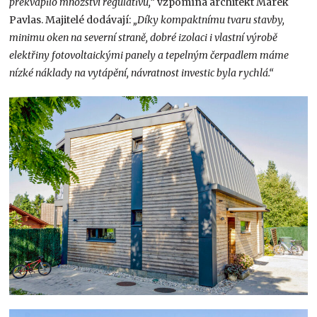
překvapilo množství regulativů,“
vzpomíná architekt Marek
Pavlas. Majitelé dodávají:
„Díky kompaktnímu tvaru stavby,
minimu oken na severní straně, dobré izolaci i vlastní výrobě
elektřiny fotovol­taickými panely a tepelným čerpadlem máme
nízké náklady na vytápění, návratnost investic
byla rychlá.“