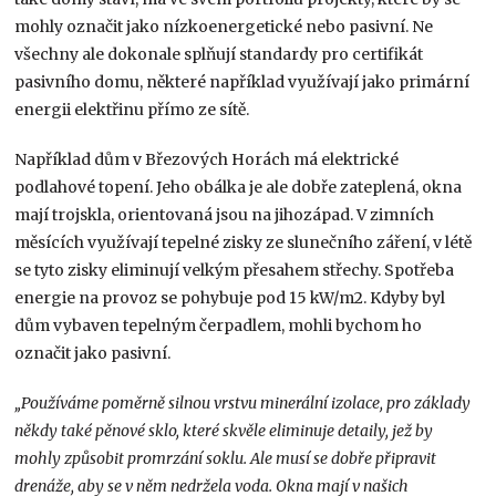
mohly označit jako nízkoenergetické nebo pasivní. Ne
všechny ale dokonale splňují standardy pro certifikát
pasivního domu, některé například využívají jako primární
energii elektřinu přímo ze sítě.
Například dům v Březových Horách má elektrické
podlahové topení. Jeho obálka je ale dobře zateplená, okna
mají trojskla, orientovaná jsou na jihozápad. V zimních
měsících využívají tepelné zisky ze slunečního záření, v létě
se tyto zisky eliminují velkým přesahem střechy. Spotřeba
energie na provoz se pohybuje pod 15 kW/m2. Kdyby byl
dům vybaven tepelným čerpadlem, mohli bychom ho
označit jako pasivní.
„Používáme poměrně silnou vrstvu minerální izolace, pro základy
někdy také pěnové sklo, které skvěle eliminuje detaily, jež by
mohly způsobit promrzání soklu. Ale musí se dobře připravit
drenáže, aby se v něm nedržela voda. Okna mají v našich