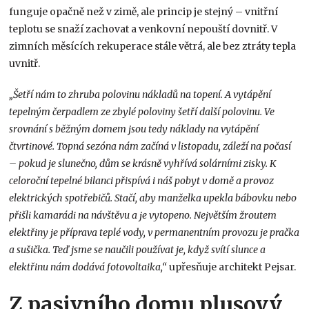
funguje opačně než v zimě, ale princip je stejný – vnitřní
teplotu se snaží zachovat a venkovní nepouští dovnitř. V
zimních měsících rekuperace stále větrá, ale bez ztráty tepla
uvnitř.
„Šetří nám to zhruba polovinu nákladů na topení. A vytápění
tepelným čerpadlem ze zbylé
poloviny šetří další polovinu. Ve
srovnání s běžným domem jsou tedy náklady na vytápění
čtvrtinové. Topná sezóna nám začíná v listopadu, záleží na počasí
– pokud je slunečno, dům se krásně vyhřívá solárními zisky. K
celoroční tepelné bilanci přispívá i náš pobyt v domě a provoz
elektrických spotřebičů. Stačí, aby manželka upekla bábovku nebo
přišli kamarádi na návštěvu a je vytopeno. Největším žroutem
elektřiny je příprava teplé vody, v permanentním provozu je pračka
a sušička. Teď jsme se naučili používat je, když svítí slunce a
elektřinu nám dodává fotovoltaika,“
upřesňuje architekt Pejsar.
Z pasivního domu plusový