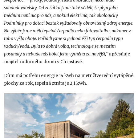
subdodavatelsky. Od začátku jsme také věděli, že plyn jako
médium není nic pro nás, a pokud elektřina, tak ekologicky.
Podmínky pro dotaci beztak vyžadovaly obnovitelný zdroj energie.
Na výběr jsme měli tepelné čerpadlo nebo fotovoltaiku, nakonec z
toho vyšlo oboje. Pořídili jsme si jednodušší typ čerpadla typu
vzduch/voda. Byla to dobrá volba, technologie se mezitím
posunuly a nebude nás bolet jeho výměna za novější,“
upřesňuje
majitel rodinného domu v Chrastavě.
Dům má potřebu energie 14 kWh na metr čtvereční vytápěné
plochy za rok, tepelná ztráta je 2,1 kWh.