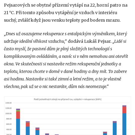
Pejsarových se obytné přízemí vytápí na 22, horní patro na
21 °C. Při tomto způsobu vytápění je vzduch v interiéru
suchý, zvlášť když jsou venku teploty pod bodem mrazu.
„Dnes už osazujeme rekuperace s entalpickým výměníkem, který
udržuje ideální vlhkost vzduchu,“
dodává Lukáš Pejsar.
„Lidé si
často myslí, že pasivní dům je plný složitých technologií s
komplikovaným ovládáním, a navíc si v něm nemohou ani otevřít
okna. Ve skutečnosti si nastavíte režim rekuperační jednotky a
teplotu, kterou chcete v domě v dané hodiny a dny mít. To zabere
asi hodinu. Nastavíte si také zimní a letní režim, a to je vlastně
všechno, pak už se o nic nestaráte, dům nás neomezuje.“