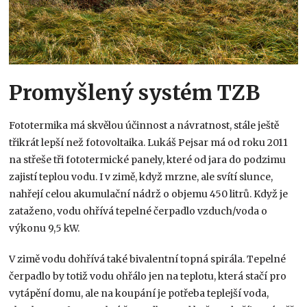
Promyšlený systém TZB
Fototermika má skvělou účinnost a návratnost, stále ještě
třikrát lepší než fotovoltaika. Lukáš Pejsar má od roku 2011
na střeše tři fototermické panely, které od jara do podzimu
zajistí teplou vodu. I v zimě, když mrzne, ale svítí slunce,
nahřejí celou akumulační nádrž o objemu 450 litrů. Když je
zataženo, vodu ohřívá tepelné čerpadlo vzduch/voda o
výkonu 9,5 kW.
V zimě vodu dohřívá také bivalentní topná spirála. Tepelné
čerpadlo by totiž vodu ohřálo jen na teplotu, která stačí pro
vytápění domu, ale na koupání je potřeba teplejší voda,