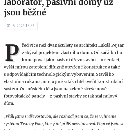
laboratoř, pasivní domy už
jsou běžné
31. 5. 2023 15:36
P
řed více než dvanácti lety se architekt Lukáš Pejsar
zabýval projektem vlastního domu. Od začátku ho
koncipoval jako pasivní dřevostavbu – orientací,
vyšší mírou zateplení difuzně otevřené konstrukce a také
s odpovídajícím technologickým vybavením. Stavěl ho
vlastníma rukama, mimo jiné si tak chtěl ověřit konstrukční
systém. Od loňského léta jsou na zelené střeše nové
fotovoltaické panely – z pasivní stavby se tak stal nulový
dům.
„Přáli jsme si dřevostavbu, ale rozhodl jsem se, že se vyhneme
systému Two by Four, který mi příliš nevyhovoval. Poprvé jsem si