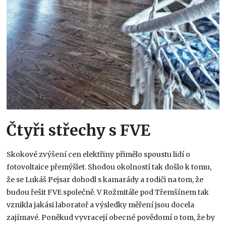
Čtyři střechy s FVE
Skokové zvýšení cen elektřiny přimělo spoustu lidí o
fotovoltaice přemýšlet. Shodou okolností tak došlo k tomu,
že se Lukáš Pejsar dohodl s kamarády a rodiči na tom, že
budou řešit FVE společně. V Rožmitále pod Třemšínem tak
vznikla jakási laboratoř a výsledky měření jsou docela
zajímavé. Poněkud vyvracejí obecné povědomí o tom, že by