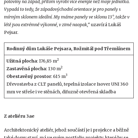
poloviny na západ, přitom vyrobí více energie než moje jednotka.
Vypadá to tedy, že západovýchodní orientace je pro panely s
mírným sklonem ideální. My máme panely ve sklonu 13 °, takže v
létě jsou extrémně výkonné, v zimě naopak,“
uzavírá Lukáš
Pejsar.
Rodinný dům Lukáše Pejsara, Rožmitál pod Třemšínem
2
Užitná plocha
: 176,85 m
2
Zastavěná
plocha:
130 m
3
Obestavěný prostor
: 615 m
Dřevostavba z CLT panelů, tepelná izolace Isover UNI 360
mm ve střeše i ve stěnách, difuzně otevřená skladba
Z ateliéru 3ae
Architektonický ateliér, jehož součástí je i projekce a běžně
také domy staví, má ve svém portfoliu projekty, které by se