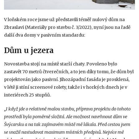
V loňském roce jsme už představili téměř nulový dům na
Zbraslavi (Materiály pro stavbu č. 3/2022), nyní jsou na řadě
další dva domy v pasivním standardu:
Dům u jezera
Novostavba stojí na místě starší chaty. Povoleno bylo
zastavět 70 metrů čtverečních, a to jen díky tomu, že dům byl
projektován jako pasivní. Jihozápadní fasáda je prosklená,
v létě ji stíní screenové rolety, takže i v horkých dnech je v
interiérech 25 stupňů.
„I když jde o relativně malou stavbu, příprava projektu do tohoto
prostředí byla poměrně složitá. Ale možnost navrhnout dům ve
Švýcarsku a na tak zajímavém místě mě lákala. Před cestou jsem
se snažil nastudovat maximum místních předpisů. Nejvíce mě