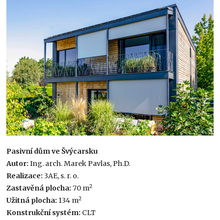
Pasivní dům ve Švýcarsku
Autor:
Ing. arch. Marek Pavlas, Ph.D.
Realizace:
3AE, s. r. o.
2
Zastavěná plocha:
70 m
2
Užitná plocha:
134 m
Konstrukční systém:
CLT