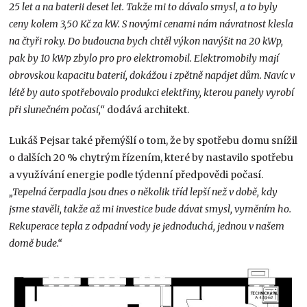
25 let a na baterii deset let. Takže mi to dávalo smysl, a to byly
ceny kolem 3,50 Kč za kW. S novými cenami nám návratnost klesla
na čtyři roky. Do budoucna bych chtěl výkon navýšit na 20 kWp,
pak by 10 kWp zbylo pro pro elektromobil. Elektromobily mají
obrovskou kapacitu baterií, dokážou i zpětně napájet dům. Navíc v
létě by auto spotřebovalo produkci elektřiny, kterou panely vyrobí
při slunečném počasí,“
dodává architekt.
Lukáš Pejsar také přemýšlí o tom, že by spotřebu domu snížil
o dalších 20 % chytrým řízením, které by nastavilo spotřebu
a využívání energie podle týdenní předpovědi počasí.
„Tepelná čerpadla jsou dnes o několik tříd lepší než v době, kdy
jsme stavěli, takže až mi investice bude dávat smysl, vyměním ho.
Rekuperace
tepla z odpadní vody je jednoduchá, jednou v našem
domě bude.“