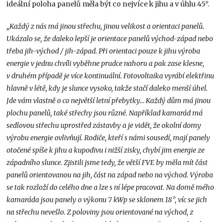
ideální poloha panelů měla být co nejvíce k jihu a v úhlu 45°.
„Každý z nás má jinou střechu, jinou velikost a orientaci panelů.
Ukázalo se, že daleko lepší je orientace panelů východ-západ nebo
třeba jih-východ / jih-západ. Při orientaci pouze k jihu výroba
energie v jednu chvíli vyběhne prudce nahoru a pak zase klesne,
v druhém případě je více kontinuální. Fotovoltaika vyrábí elektřinu
hlavně v létě, kdy je slunce vysoko, takže stačí daleko menší úhel.
Jde vám vlastně o co největší letní přebytky… Každý dům má jinou
plochu panelů, také střechy jsou různé. Například kamarád má
sedlovou střechu uprostřed zástavby a je vidět, že okolní domy
výrobu energie ovlivňují. Rodiče, kteří s námi sousedí, mají panely
otočené spíše k jihu a kupodivu i nižší zisky, chybí jim energie ze
západního slunce. Zjistili jsme tedy, že větší FVE by měla mít část
panelů orientovanou na jih, část na západ nebo na východ. Výroba
se tak rozloží do celého dne a lze s ní lépe pracovat. Na domě mého
kamaráda jsou panely o výkonu 7 kWp se sklonem 18 °, víc se jich
na střechu nevešlo. Z poloviny jsou orientované na východ, z