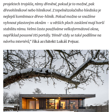
projektech trojskla, rámy dřevěné, pokud je to možné, pak
dřevohliníkové nebo hliníkové. Z tepelněizolačního hlediska je
nejlepší kombinace dřevo-hliník. Pokud možno se snažíme
vyhnout plastovým oknům – u větších ploch zasklení mají horší
stabilitu rámu. Velmi často používáme velkoformátová okna,
například posuvné HS portály. Téměř vždy se také podílíme na
návrhu interiérů,“
říká architekt Lukáš Pejsar.