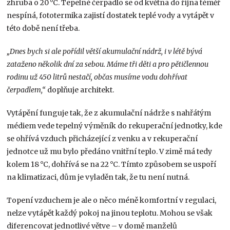
zhruba o 20 °C. Tepelné čerpadlo se od května do října téměř
nespíná, fototermika zajistí dostatek teplé vody a vytápět v
této době není třeba.
„Dnes bych si ale pořídil větší akumulační nádrž, i v létě bývá
zataženo několik dní za sebou. Máme tři děti a pro pětičlennou
rodinu už 450 litrů nestačí, občas musíme vodu dohřívat
čerpadlem,“
doplňuje architekt.
Vytápění funguje tak, že z akumulační nádrže s nahřátým
médiem vede tepelný výměník do rekuperační jednotky, kde
se ohřívá vzduch přicházející z venku a v rekuperační
jednotce už mu bylo předáno vnitřní teplo. V zimě má tedy
kolem 18 °C, dohřívá se na 22 °C. Tímto způsobem se uspoří
na klimatizaci, dům je vyladěn tak, že tu není nutná.
Topení vzduchem je ale o něco méně komfortní v regulaci,
nelze vytápět každý pokoj na jinou teplotu. Mohou se však
diferencovat jednotlivé větve – v domě manželů