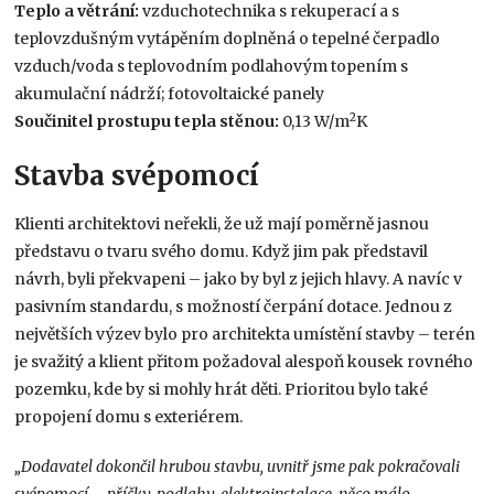
Teplo a větrání:
vzduchotechnika s rekuperací a s
teplovzdušným vytápěním doplněná o tepelné čerpadlo
vzduch/voda s teplovodním podlahovým topením s
akumulační nádrží; fotovoltaické panely
2
Součinitel prostupu tepla stěnou:
0,13 W/m
K
Stavba svépomocí
Klienti architektovi neřekli, že už mají poměrně jasnou
představu o tvaru svého domu. Když jim pak představil
návrh, byli překvapeni – jako by byl z jejich hlavy. A navíc v
pasivním standardu, s možností čerpání dotace. Jednou z
největších výzev bylo pro architekta umístění stavby – terén
je svažitý a klient přitom požadoval alespoň kousek rovného
pozemku, kde by si mohly hrát děti. Prioritou bylo také
propojení domu s exteriérem.
„Dodavatel dokončil hrubou stavbu, uvnitř jsme pak pokračovali
svépomocí – příčky, podlahy, elektroinstalace, něco málo