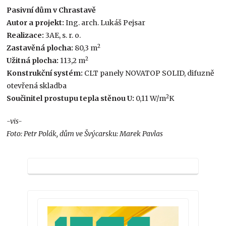
Pasivní dům v Chrastavě
Autor a projekt:
Ing. arch. Lukáš Pejsar
Realizace:
3AE, s. r. o.
2
Zastavěná plocha:
80,3 m
2
Užitná plocha:
113,2 m
Konstrukční systém:
CLT panely NOVATOP SOLID, difuzně
otevřená skladba
2
Součinitel prostupu tepla stěnou U:
0,11 W/m
K
-vis-
Foto: Petr Polák, dům ve Švýcarsku: Marek Pavlas