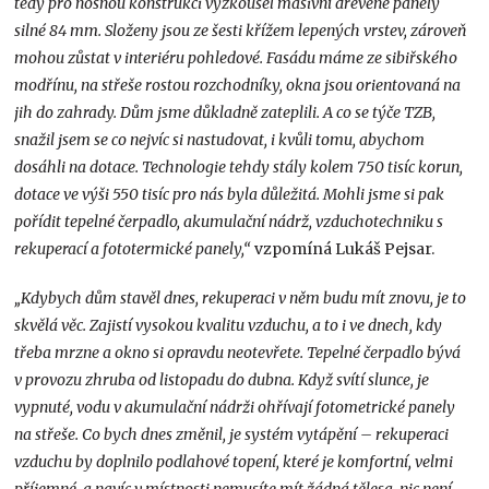
tedy pro nosnou konstrukci vyzkoušel masivní dřevěné panely
silné 84 mm. Složeny jsou ze šesti křížem lepených vrstev, zároveň
mohou zůstat v interiéru pohledové. Fasádu máme ze sibiřského
modřínu, na střeše rostou rozchodníky, okna jsou orientovaná na
jih do zahrady. Dům jsme důkladně zateplili. A co se týče TZB,
snažil jsem se co nejvíc si nastudovat, i kvůli tomu, abychom
dosáhli na dotace. Technologie tehdy stály kolem 750 tisíc korun,
dotace ve výši 550 tisíc pro nás byla důležitá. Mohli jsme si pak
pořídit tepelné čerpadlo, akumulační nádrž, vzduchotechniku s
rekuperací a fototermické panely,“
vzpomíná Lukáš Pejsar.
„Kdybych dům stavěl dnes, rekuperaci v něm budu mít znovu, je to
skvělá věc. Zajistí vysokou kvalitu vzduchu, a to i ve dnech, kdy
třeba mrzne a okno si opravdu neotevřete. Tepelné čerpadlo bývá
v provozu zhruba od listopadu do dubna. Když svítí slunce, je
vypnuté, vodu v akumulační nádrži ohřívají fotometrické panely
na střeše. Co bych dnes změnil, je systém vytápění – rekuperaci
vzduchu by doplnilo podlahové topení, které je komfortní, velmi
příjemné, a navíc v místnosti nemusíte mít žádná tělesa, nic není