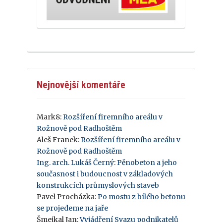
Nejnovější komentáře
Mark8
:
Rozšíření firemního areálu v
Rožnově pod Radhoštěm
Aleš Franek
:
Rozšíření firemního areálu v
Rožnově pod Radhoštěm
Ing. arch. Lukáš Černý
:
Pěnobeton a jeho
současnost i budoucnost v základových
konstrukcích průmyslových staveb
Pavel Procházka
:
Po mostu z bílého betonu
se projedeme na jaře
Šmejkal Jan
:
Vyjádření Svazu podnikatelů