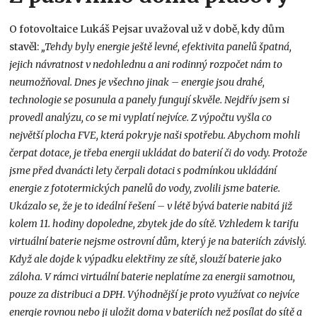
O fotovoltaice Lukáš Pejsar uvažoval už v době, kdy dům
stavěl:
„Tehdy byly energie ještě levné, efektivita panelů špatná,
jejich návratnost v nedohlednu a ani rodinný rozpočet nám to
neumožňoval. Dnes je všechno jinak – energie jsou drahé,
technologie se posunula a panely fungují skvěle. Nejdřív jsem si
provedl analýzu, co se mi vyplatí nejvíce. Z výpočtu vyšla co
největší plocha FVE, která pokryje naši spotřebu. Abychom mohli
čerpat dotace, je třeba energii ukládat do baterií či do vody. Protože
jsme před dvanácti lety čerpali dotaci s podmínkou ukládání
energie z fototermických panelů do vody, zvolili jsme baterie.
Ukázalo se, že je to ideální řešení – v létě bývá baterie nabitá již
kolem 11. hodiny dopoledne, zbytek jde do sítě. Vzhledem k tarifu
virtuální baterie nejsme ostrovní dům, který je na bateriích závislý.
Když ale dojde k výpadku elektřiny ze sítě, slouží baterie jako
záloha. V rámci virtuální baterie neplatíme za energii samotnou,
pouze za distribuci a DPH. Výhodnější je proto využívat co nejvíce
energie rovnou nebo ji uložit doma v bateriích než posílat do sítě a