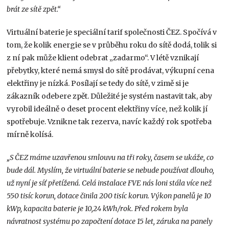
brát ze sítě zpět.“
Virtuální baterie je speciální tarif společnosti ČEZ. Spočívá v
tom, že kolik energie se v průběhu roku do sítě dodá, tolik si
z ní pak může klient odebrat „zadarmo“. V létě vznikají
přebytky, které nemá smysl do sítě prodávat, výkupní cena
elektřiny je nízká. Posílají se tedy do sítě, v zimě si je
zákazník odebere zpět. Důležité je systém nastavit tak, aby
vyrobil ideálně o deset procent elektřiny více, než kolik jí
spotřebuje. Vznikne tak rezerva, navíc každý rok spotřeba
mírně kolísá.
„S ČEZ máme uzavřenou smlouvu na tři roky, časem se ukáže, co
bude dál. Myslím, že virtuální baterie se nebude používat dlouho,
už nyní je síť přetížená. Celá instalace FVE nás loni stála více než
550 tisíc korun, dotace činila 200 tisíc korun. Výkon panelů je 10
kWp, kapacita baterie je 10,24 kWh/rok. Před rokem byla
návratnost systému po započtení dotace 15 let, záruka na panely