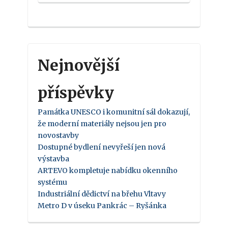
Nejnovější
příspěvky
Památka UNESCO i komunitní sál dokazují,
že moderní materiály nejsou jen pro
novostavby
Dostupné bydlení nevyřeší jen nová
výstavba
ARTEVO kompletuje nabídku okenního
systému
Industriální dědictví na břehu Vltavy
Metro D v úseku Pankrác – Ryšánka