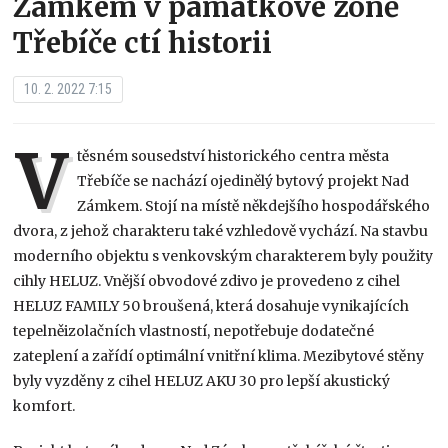
Zámkem v památkové zóně
Třebíče ctí historii
10. 2. 2022 7:15
V
těsném sousedství historického centra města
Třebíče se nachází ojedinělý bytový projekt Nad
Zámkem. Stojí na místě někdejšího hospodářského
dvora, z jehož charakteru také vzhledově vychází. Na stavbu
moderního objektu s venkovským charakterem byly použity
cihly HELUZ. Vnější obvodové zdivo je provedeno z cihel
HELUZ FAMILY 50 broušená, která dosahuje vynikajících
tepelněizolačních vlastností, nepotřebuje dodatečné
zateplení a zařídí optimální vnitřní klima. Mezibytové stěny
byly vyzděny z cihel HELUZ AKU 30 pro lepší akustický
komfort.