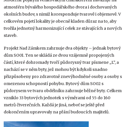
atmosféru bývalého hospodářského dvora i dochovaných
okolních budov, s nimiž koresponduje tvarově i objemově. V
celkovém pojetí lokality je obecně kladen důraz na to, aby
tvořila jednotný harmonizující celek ze stávajících a nových
staveb.
Projekt Nad Zámkem zahrnuje dva objekty – jednak bytový
dům SO01. Ten se skládá ze dvou vzájemně propojených
částí, které dohromady tvoří půdorysný tvar písmene „L“, a
nachází se v něm byty, jež mohou být kdykoli snadno
přizpůsobeny pro zdravotně znevýhodněné osoby a osoby s
omezenou schopností pohybu. Bytový dům SO02 s
půdorysem ve tvaru obdélníku zahrnuje běžné byty. Celkem
vzniklo 33 bytových jednotek s výměrami od 55 do 160
metrů čtverečních. Každá je jiná, neboť se ještě před
dokončením upravovaly na přání budoucích majitelů.