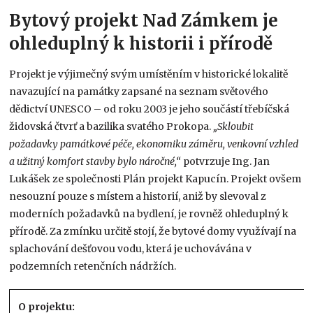
Bytový projekt Nad Zámkem je
ohleduplný k historii i přírodě
Projekt je výjimečný svým umístěním v historické lokalitě
navazující na památky zapsané na seznam světového
dědictví UNESCO – od roku 2003 je jeho součástí třebíčská
židovská čtvrť a bazilika svatého Prokopa.
„Skloubit
požadavky památkové péče, ekonomiku záměru, venkovní vzhled
a užitný komfort stavby bylo náročné,“
potvrzuje Ing. Jan
Lukášek ze společnosti Plán projekt Kapucín. Projekt ovšem
nesouzní pouze s místem a historií, aniž by slevoval z
moderních požadavků na bydlení, je rovněž ohleduplný k
přírodě. Za zmínku určitě stojí, že bytové domy využívají na
splachování dešťovou vodu, která je uchovávána v
podzemních retenčních nádržích.
O projektu: