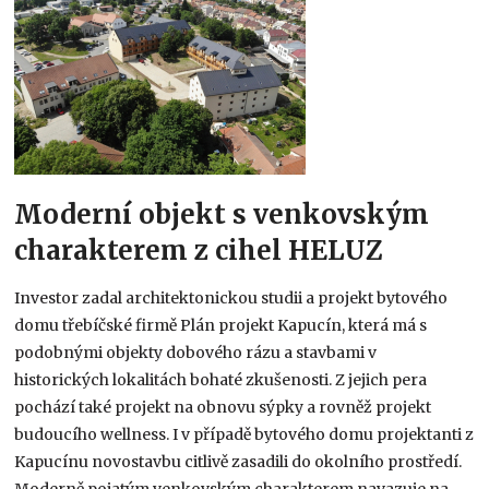
Moderní objekt s venkovským
charakterem z cihel HELUZ
Investor zadal architektonickou studii a projekt bytového
domu třebíčské firmě Plán projekt Kapucín, která má s
podobnými objekty dobového rázu a stavbami v
historických lokalitách bohaté zkušenosti. Z jejich pera
pochází také projekt na obnovu sýpky a rovněž projekt
budoucího wellness. I v případě bytového domu projektanti z
Kapucínu novostavbu citlivě zasadili do okolního prostředí.
Moderně pojatým venkovským charakterem navazuje na