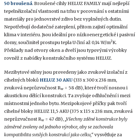
50 broušená
. Broušené cihly HELUZ FAMILY mají nejlepší
tepelněizolační vlastnosti na trhu v porovnání s ostatními
materiály pro jednovrstvé zdivo bez vyplněných dutin.
Nepotřebují dodatečné zateplení, přitom zajistí optimální
klima v interiéru. Jsou ideální pro nízkoenergetické i pasivní
2
domy, součinitel prostupu tepla U činí až 0,14 W/m
K.
Překlady nad otvory oken a dveří jsou typovými výrobky
rovněž z nabídky konstrukčního systému HELUZ.
Mezibytové stěny jsou provedeny jako zvukově izolační z
cihelných bloků
HELUZ 30 AKU
(333 x 300 x 238 mm,
zvuková neprůzvučnost R
= 58 dB), které tvoří nosnou i
w
akustickou dělící konstrukci. Ta zvyšuje odhlučnění i mezi
místnostmi jednoho bytu. Mezipokojové příčky pak tvoří
cihelné bloky HELUZ 11,5 AKU (375 x 115 x 238 mm, zvuková
neprůzvučnost R
= 47 dB),
„Všechny zděné konstrukce byly
w
záměrně zvoleny od jednoho výrobce, aby se zachovala
kompatibilita svislých konstrukcí jako celku,“
vysvětluje za