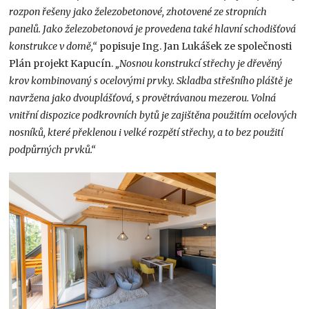
rozpon řešeny jako železobetonové, zhotovené ze stropních
panelů. Jako železobetonová je provedena také hlavní schodišťová
konstrukce v domě,“
popisuje Ing. Jan Lukášek ze společnosti
Plán projekt Kapucín.
„Nosnou konstrukcí střechy je dřevěný
krov kombinovaný s ocelovými prvky. Skladba střešního pláště je
navržena jako dvouplášťová, s provětrávanou mezerou. Volná
vnitřní dispozice podkrovních bytů je zajištěna použitím ocelových
nosníků, které překlenou i velké rozpětí střechy, a to bez použití
podpůrných prvků.“