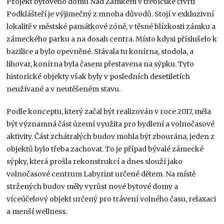
Projekt bytového domu Nad Zámkem v třebíčské čtvrti
Podklášteří je výjimečný z mnoha důvodů. Stojí v exkluzivní
lokalitě v městské památkové zóně, v těsné blízkosti zámku a
zámeckého parku a na dosah centra. Místo kdysi příslušelo k
bazilice a bylo opevněné. Stávala tu konírna, stodola, a
lihovar, konírna byla časem přestavena na sýpku. Tyto
historické objekty však byly v posledních desetiletích
neužívané a v neutěšeném stavu.
Podle konceptu, který začal být realizován v roce 2017, měla
být významná část území využita pro bydlení a volnočasové
aktivity. Část zchátralých budov mohla být zbourána, jeden z
objektů bylo třeba zachovat. To je případ bývalé zámecké
sýpky, která prošla rekonstrukcí a dnes slouží jako
volnočasové centrum Labyrint určené dětem. Na místě
stržených budov měly vyrůst nové bytové domy a
víceúčelový objekt určený pro trávení volného času, relaxaci
a menší wellness.