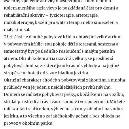
všechny společné aktivity návštěvníků a klientů domu.
Kolem menšího atria vlevo je poskládaná část pro denní a
rehabilitační aktivity – fyzioterapie, arteterapie,
muzikoterapie, bazén pro watsu terapii nebo snoezelen a
malý kinosál.
Třetí částí je dlouhé pobytové křídlo obtáčející velké atrium.
V pobytovém křídle jsou pokoje dětí s terasami, sesterna a
samostatný byt posledního rozloučení s malým pietním
atriem. Okruh kolem atria uzavírá velkoryse prosklená
pobytová chodba, ze které jsou krásné výhledy a na jejímž
stropě se mihotají odrazy z hladiny jezírka.
Okružní charakter chodeb s pobytovými zákoutími a mnoha
průhledy ven je jeden z nejdůležitějších prvků návrhu.
Domem se můžete pohybovat pěšky, s kočárkem i na vozíku,
střídat prostředí a trávit čas o samotě i ve společnosti. Můžete
mít kontakt s přírodou, výhled na stromy, oblohu i na vodu v
jezírku, a to všechno za jakéhokoliv počasí a bez ohledu na
provoz v okolním parku.