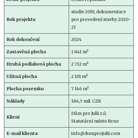
studie 2019, dokumentace
Rok projektu
pro provedení stavby 2020-
21
Rok dokončení
2024
Zastavěná plocha
1 841 m²
Hrubá podlahová plocha
2 712 m²
Užitná plocha
2 101 m²
Plocha pozemku
7 146 m²
Náklady
184,5 mil. CZK
Dům pro Julii z.ú.
Klient
Statutární město Brno
E-mail klienta
info@dumprojulii.com