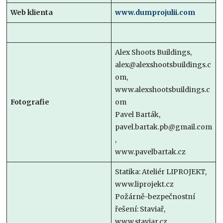
Web klienta
www.dumprojulii.com
Alex Shoots Buildings,
alex@alexshootsbuildings.c
om,
www.alexshootsbuildings.c
Fotografie
om
Pavel Barták,
pavel.bartak.pb@gmail.com
,
www.pavelbartak.cz
Statika: Ateliér LIPROJEKT,
www.liprojekt.cz
Požárně-bezpečnostní
řešení: Staviař,
www.staviar.cz