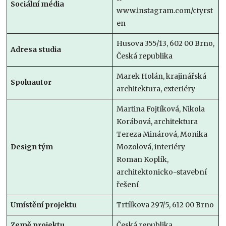
Sociální média
www.instagram.com/ctyrst
en
Husova 355/13, 602 00 Brno,
Adresa studia
Česká republika
Marek Holán, krajinářská
Spoluautor
architektura, exteriéry
Martina Fojtíková, Nikola
Korábová, architektura
Tereza Minárová, Monika
Design tým
Mozolová, interiéry
Roman Koplík,
architektonicko-stavební
řešení
Umístění projektu
Trtílkova 297/5, 612 00 Brno
Země projektu
Česká republika