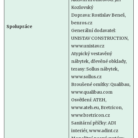
Kozlovský
Doprava: Rostislav Beneš,
benros.cz
Spolupráce
Generální dodavatel:
UNISTAV CONSTRUCTION,
www.unistav.cz
Atypický vestavěný
nábytek, dřevěné obklady,
terasy: Sollus nábytek,
www.sollus.cz
Broušené omítky: Qualibau,
www.qualibau.com
Osvětlení: ATEH,
www.ateh.eu, Bretricon,
www.bretricon.cz
Sanitární příčky: ADI
interiér, www.adint.cz