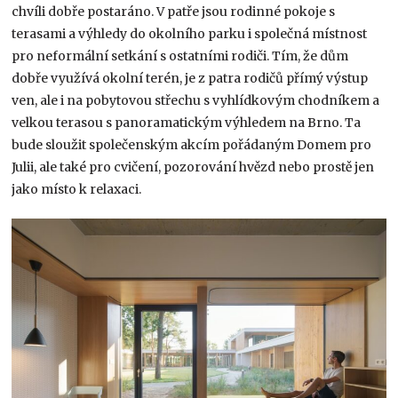
chvíli dobře postaráno. V patře jsou rodinné pokoje s
terasami a výhledy do okolního parku i společná místnost
pro neformální setkání s ostatními rodiči. Tím, že dům
dobře využívá okolní terén, je z patra rodičů přímý výstup
ven, ale i na pobytovou střechu s vyhlídkovým chodníkem a
velkou terasou s panoramatickým výhledem na Brno. Ta
bude sloužit společenským akcím pořádaným Domem pro
Julii, ale také pro cvičení, pozorování hvězd nebo prostě jen
jako místo k relaxaci.