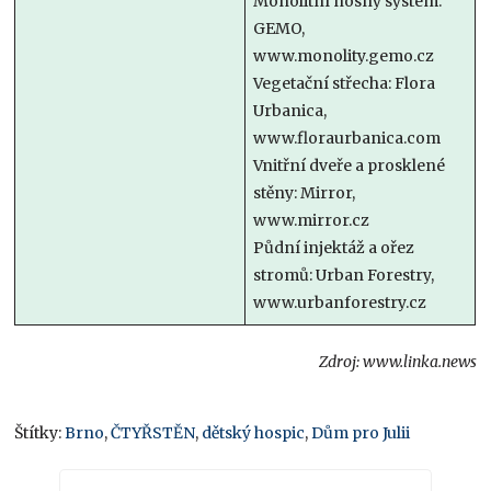
Monolitní nosný systém:
GEMO,
www.monolity.gemo.cz
Vegetační střecha: Flora
Urbanica,
www.floraurbanica.com
Vnitřní dveře a prosklené
stěny: Mirror,
www.mirror.cz
Půdní injektáž a ořez
stromů: Urban Forestry,
www.urbanforestry.cz
Zdroj: www.linka.news
Štítky:
Brno
,
ČTYŘSTĚN
,
dětský hospic
,
Dům pro Julii