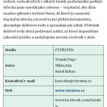
vzduch-voda skrytých v nikách fasády podzemního podlaží.
Střechu jsme navrhli jako zelenou – vegetační, aby dům
snadno splynul s terénní vlnou, do které je zasazený.
Vegetační střecha zároveň brání přehřívání interiéru,
akumuluje dešťovou vodu a zpomaluje její odtok. Přebytek
dešťové vody sbírá podzemní nádrž, ze které dopouštíme
zahradní jezírko a zavlažujeme stromy a trávník v atriu.
Studio
ČTYŘSTĚN
Tomáš Págo
Autor
Milan Joja
Karel Kubza
Kontaktní e-mail
kancelar@ctyrsten.cz
Web
www.ctyrsten.cz
www.facebook.com/ctyrste
n