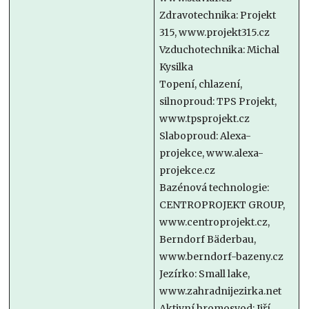
Zdravotechnika: Projekt
315, www.projekt315.cz
Vzduchotechnika: Michal
Kysilka
Topení, chlazení,
silnoproud: TPS Projekt,
www.tpsprojekt.cz
Slaboproud: Alexa-
projekce, www.alexa-
projekce.cz
Bazénová technologie:
CENTROPROJEKT GROUP,
www.centroprojekt.cz,
Berndorf Bäderbau,
www.berndorf-bazeny.cz
Jezírko: Small lake,
www.zahradnijezirka.net
Aktivní hromosvod: Jiří