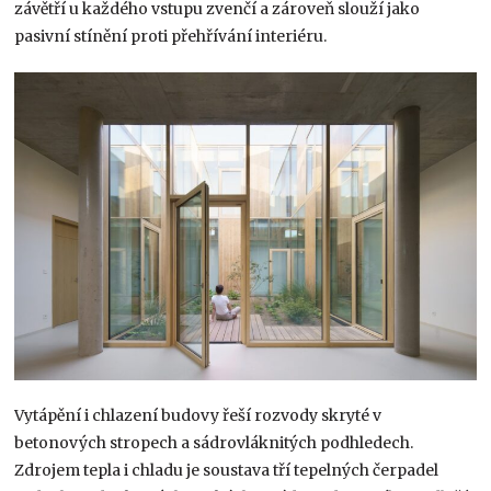
závětří u každého vstupu zvenčí a zároveň slouží jako
pasivní stínění proti přehřívání interiéru.
Vytápění i chlazení budovy řeší rozvody skryté v
betonových stropech a sádrovláknitých podhledech.
Zdrojem tepla i chladu je soustava tří tepelných čerpadel