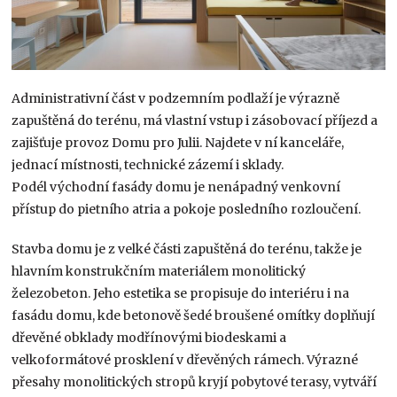
Administrativní část v podzemním podlaží je výrazně
zapuštěná do terénu, má vlastní vstup i zásobovací příjezd a
zajišťuje provoz Domu pro Julii. Najdete v ní kanceláře,
jednací místnosti, technické zázemí i sklady.
Podél východní fasády domu je nenápadný venkovní
přístup do pietního atria a pokoje posledního rozloučení.
Stavba domu je z velké části zapuštěná do terénu, takže je
hlavním konstrukčním materiálem monolitický
železobeton. Jeho estetika se propisuje do interiéru i na
fasádu domu, kde betonově šedé broušené omítky doplňují
dřevěné obklady modřínovými biodeskami a
velkoformátové prosklení v dřevěných rámech. Výrazné
přesahy monolitických stropů kryjí pobytové terasy, vytváří