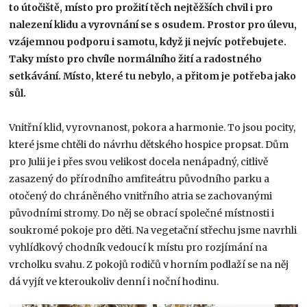
to útočiště, místo pro prožití těch nejtěžších chvil i pro
nalezení klidu a vyrovnání se s osudem. Prostor pro úlevu,
vzájemnou podporu i samotu, když ji nejvíc potřebujete.
Taky místo pro chvíle normálního žití a radostného
setkávání. Místo, které tu nebylo, a přitom je potřeba jako
sůl.
Vnitřní klid, vyrovnanost, pokora a harmonie. To jsou pocity,
které jsme chtěli do návrhu dětského hospice propsat. Dům
pro Julii je i přes svou velikost docela nenápadný, citlivě
zasazený do přírodního amfiteátru původního parku a
otočený do chráněného vnitřního atria se zachovanými
původními stromy. Do něj se obrací společné místnosti i
soukromé pokoje pro děti. Na vegetační střechu jsme navrhli
vyhlídkový chodník vedoucí k místu pro rozjímání na
vrcholku svahu. Z pokojů rodičů v horním podlaží se na něj
dá vyjít ve kteroukoliv denní i noční hodinu.