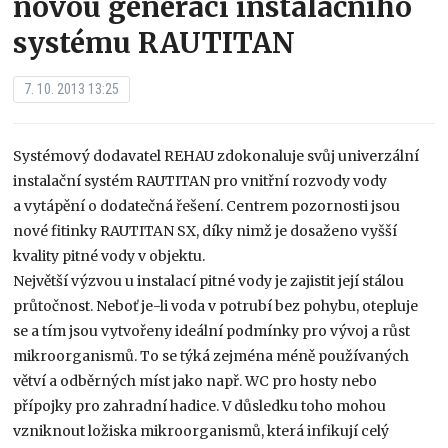
novou generaci instalačního
systému RAUTITAN
7. 10. 2013 13:25
Systémový dodavatel REHAU zdokonaluje svůj univerzální
instalační systém RAUTITAN pro vnitřní rozvody vody
a vytápění o dodatečná řešení. Centrem pozornosti jsou
nové fitinky RAUTITAN SX, díky nimž je dosaženo vyšší
kvality pitné vody v objektu.
Největší výzvou u instalací pitné vody je zajistit její stálou
průtočnost. Neboť je-li voda v potrubí bez pohybu, otepluje
se a tím jsou vytvořeny ideální podmínky pro vývoj a růst
mikroorganismů. To se týká zejména méně používaných
větví a odběrných míst jako např. WC pro hosty nebo
přípojky pro zahradní hadice. V důsledku toho mohou
vzniknout ložiska mikroorganismů, která infikují celý