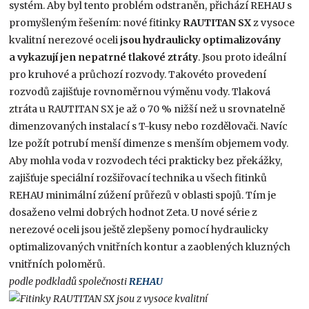
systém. Aby byl tento problém odstraněn, přichází REHAU s
promyšleným řešením: nové fitinky
RAUTITAN SX
z vysoce
kvalitní nerezové oceli
jsou hydraulicky optimalizovány
a vykazují jen nepatrné tlakové ztráty
. Jsou proto ideální
pro kruhové a průchozí rozvody. Takovéto provedení
rozvodů zajišťuje rovnoměrnou výměnu vody. Tlaková
ztráta u RAUTITAN SX je až o 70 % nižší než u srovnatelně
dimenzovaných instalací s T-kusy nebo rozdělovači. Navíc
lze požít potrubí menší dimenze s menším objemem vody.
Aby mohla voda v rozvodech téci prakticky bez překážky,
zajišťuje speciální rozšiřovací technika u všech fitinků
REHAU minimální zúžení průřezů v oblasti spojů. Tím je
dosaženo velmi dobrých hodnot Zeta. U nové série z
nerezové oceli jsou ještě zlepšeny pomocí hydraulicky
optimalizovaných vnitřních kontur a zaoblených kluzných
vnitřních poloměrů.
podle podkladů společnosti
REHAU