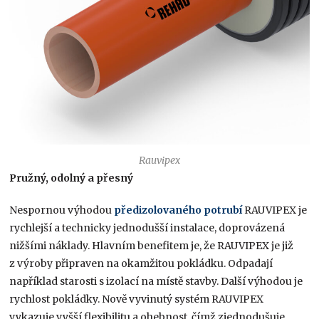
Rauvipex
Pružný, odolný a přesný
Nespornou výhodou
předizolovaného potrubí
RAUVIPEX je
rychlejší a technicky jednodušší instalace, doprovázená
nižšími náklady. Hlavním benefitem je, že RAUVIPEX je již
z výroby připraven na okamžitou pokládku. Odpadají
například starosti s izolací na místě stavby. Další výhodou je
rychlost pokládky. Nově vyvinutý systém RAUVIPEX
vykazuje vyšší flexibilitu a ohebnost, čímž zjednodušuje