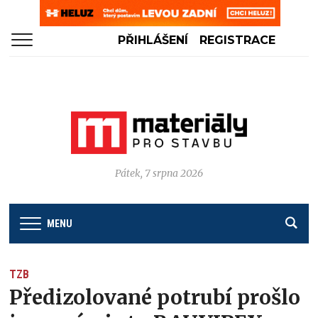
PŘIHLÁŠENÍ
REGISTRACE
Pátek, 7 srpna 2026
MENU
TZB
Předizolované potrubí prošlo