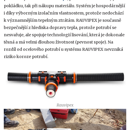
pokládku, tak při nákupu materiálu. Systém je hospodárnější
i díky výborným izolačním vlastnostem, protože nedochází
k významnějším tepelným ztrátám. RAUVIPEX je současně
bezpečnější z hlediska dopravy tepla, protože potrubí se
nesvařuje, ale spojuje technologií lisování, která je dokonale
těsná a má velmi dlouhou životnost (pevnost spoje). Na
rozdíl od ocelového potrubí u systému RAUVIPEX nevzniká
riziko koroze potrubí.
Rauvipex