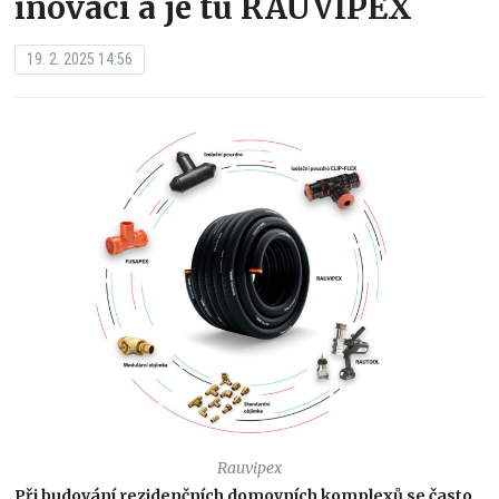
inovací a je tu RAUVIPEX
19. 2. 2025 14:56
Rauvipex
Při budování rezidenčních domovních komplexů se často