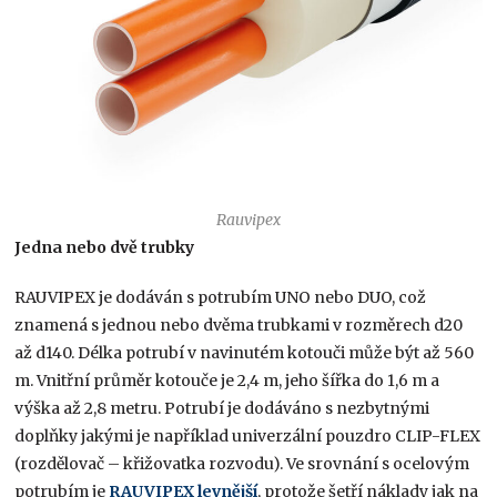
Rauvipex
Jedna nebo dvě trubky
RAUVIPEX je dodáván s potrubím UNO nebo DUO, což
znamená s jednou nebo dvěma trubkami v rozměrech d20
až d140. Délka potrubí v navinutém kotouči může být až 560
m. Vnitřní průměr kotouče je 2,4 m, jeho šířka do 1,6 m a
výška až 2,8 metru. Potrubí je dodáváno s nezbytnými
doplňky jakými je například univerzální pouzdro CLIP-FLEX
(rozdělovač – křižovatka rozvodu). Ve srovnání s ocelovým
potrubím je
RAUVIPEX levnější
, protože šetří náklady jak na