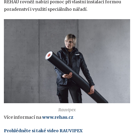
REHAU rovněž nabízí pomoc při vlastní instalaci formou
poradenství i využití speciálního nářadí.
Rauvipex
Více informací na
ww
w.rehau.c
z
Prohlédněte si také video RAUVIPEX