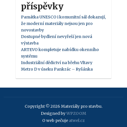
příspěvky
Památka UNESCO i komunitní sál dokazují,
že moderní materiály nejsou jen pro
novostavby
Dostupné bydlení nevyřeší jen nová
výstavba
ARTEVO kompletuje nabídku okenního
systému
Industriální dědictví na břehu Vltavy
Metro D v úseku Pankrác – Ryšánka
Copyright © 2026 Materiály pro stavbu.
Designed by
WPZOOM
O web pečuje
atwel.cz