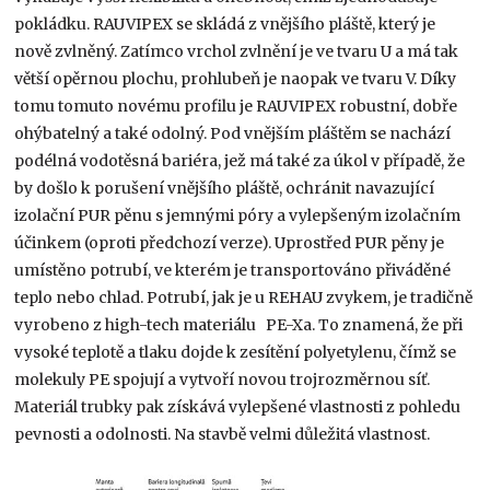
pokládku. RAUVIPEX se skládá z vnějšího pláště, který je
nově zvlněný. Zatímco vrchol zvlnění je ve tvaru U a má tak
větší opěrnou plochu, prohlubeň je naopak ve tvaru V. Díky
tomu tomuto novému profilu je RAUVIPEX robustní, dobře
ohýbatelný a také odolný. Pod vnějším pláštěm se nachází
podélná vodotěsná bariéra, jež má také za úkol v případě, že
by došlo k porušení vnějšího pláště, ochránit navazující
izolační PUR pěnu s jemnými póry a vylepšeným izolačním
účinkem (oproti předchozí verze). Uprostřed PUR pěny je
umístěno potrubí, ve kterém je transportováno přiváděné
teplo nebo chlad. Potrubí, jak je u REHAU zvykem, je tradičně
vyrobeno z high-tech materiálu PE-Xa. To znamená, že při
vysoké teplotě a tlaku dojde k zesítění polyetylenu, čímž se
molekuly PE spojují a vytvoří novou trojrozměrnou síť.
Materiál trubky pak získává vylepšené vlastnosti z pohledu
pevnosti a odolnosti. Na stavbě velmi důležitá vlastnost.