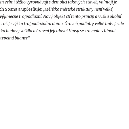
en velmi těžko vyrovnávají s demolicí takových staveb, vnímají je
ch Sosna a upřesňuje:
„Měřítko městské struktury není velké,
výjimečně trojpodlažní. Nový objekt ctí tento princip a výšku okolní
ů, což je výška trojpodlažního domu. Úroveň podlahy velké haly je ale
ka budovy snížila a úroveň její hlavní římsy se srovnala s hlavní
tepelná bilance.“