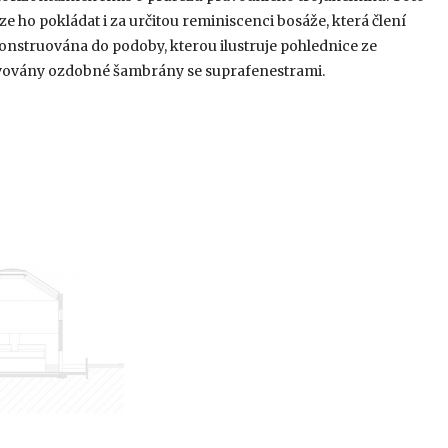
ze ho pokládat i za určitou reminiscenci bosáže, která člení
konstruována do podoby, kterou ilustruje pohlednice ze
novovány ozdobné šambrány se suprafenestrami.