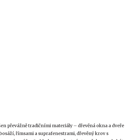
ešen převážně tradičními materiály – dřevěná okna a dveře
bosáží, římsami a suprafenestrami, dřevěný krov s