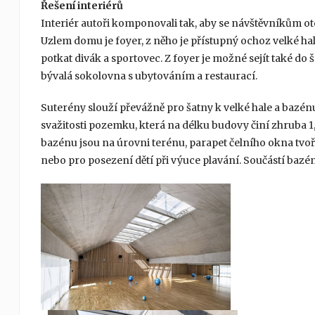
Řešení interiérů
Interiér autoři komponovali tak, aby se návštěvníkům ote
Uzlem domu je foyer, z něho je přístupný ochoz velké hal
potkat divák a sportovec. Z foyer je možné sejít také do 
bývalá sokolovna s ubytováním a restaurací.
Suterény slouží převážně pro šatny k velké hale a bazén
svažitosti pozemku, která na délku budovy činí zhruba 1
bazénu jsou na úrovni terénu, parapet čelního okna tvoř
nebo pro posezení dětí při výuce plavání. Součástí bazénu