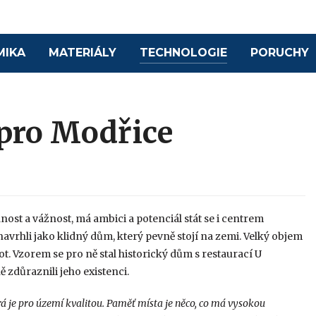
MIKA
MATERIÁLY
TECHNOLOGIE
PORUCHY
pro Modřice
nost a vážnost, má ambici a potenciál stát se i centrem
 navrhli jako klidný dům, který pevně stojí na zemi. Velký objem
ot. Vzorem se pro ně stal historický dům s restaurací U
ě zdůraznili jeho existenci.
á je pro území kvalitou. Paměť místa je něco, co má vysokou