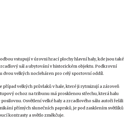
dbou vstupují v úrovni hrací plochy hlavní haly, kde jsou také
zrcadlový sál a ubytování v historickém objektu. Podkrovní
u dvou velkých nocleháren pro celý sportovní oddíl.
 případ velkých průvlaků v hale, které ji rytmizují a zároveň
řístupový ochoz na tribunu má prosklenou střechu, která halu
posilovnu. Osvětlení velké haly a zrcadlového sálu autoři řešili
nikání přímých slunečních paprsků, je pod zasklením světlíků
oucí kontrasty a světlo změkčuje.