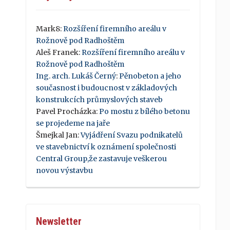
Mark8
:
Rozšíření firemního areálu v
Rožnově pod Radhoštěm
Aleš Franek
:
Rozšíření firemního areálu v
Rožnově pod Radhoštěm
Ing. arch. Lukáš Černý
:
Pěnobeton a jeho
současnost i budoucnost v základových
konstrukcích průmyslových staveb
Pavel Procházka
:
Po mostu z bílého betonu
se projedeme na jaře
Šmejkal Jan
:
Vyjádření Svazu podnikatelů
ve stavebnictví k oznámení společnosti
Central Group,že zastavuje veškerou
novou výstavbu
Newsletter