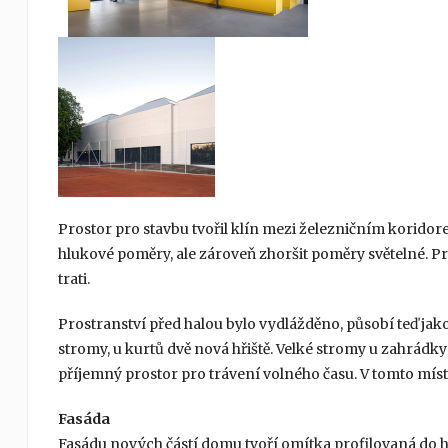
Prostor pro stavbu tvořil klín mezi železničním koridor
hlukové poměry, ale zároveň zhoršit poměry světelné. Pro
trati.
Prostranství před halou bylo vydlážděno, působí teď jako
stromy, u kurtů dvě nová hřiště. Velké stromy u zahrádky
příjemný prostor pro trávení volného času. V tomto míst
Fasáda
Fasádu nových částí domu tvoří omítka profilovaná do h