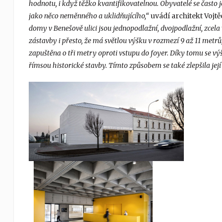
hodnotu, i když těžko kvantifikovatelnou. Obyvatelé se často j
jako něco neměnného a uklidňujícího,“
uvádí architekt Vojtě
domy v Benešově ulici jsou jednopodlažní, dvojpodlažní, zcela 
zástavby i přesto, že má světlou výšku v rozmezí 9 až 11 metr
zapuštěna o tři metry oproti vstupu do foyer. Díky tomu se výš
římsou historické stavby. Tímto způsobem se také zlepšila její 