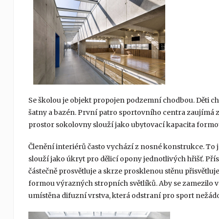
Se školou je objekt propojen podzemní chodbou. Děti cho
šatny a bazén. První patro sportovního centra zaujímá 
prostor sokolovny slouží jako ubytovací kapacita formo
Členění interiérů často vychází z nosné konstrukce. To je
slouží jako úkryt pro dělicí opony jednotlivých hřišť. P
částečně prosvětluje a skrze prosklenou stěnu přisvětluje 
formou výrazných stropních světlíků. Aby se zamezilo v
umístěna difuzní vrstva, která odstraní pro sport nežád