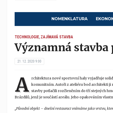
NOMENKLATURA
EKONO
TECHNOLOGIE
ZAJÍMAVÁ STAVBA
,
Významná stavba 
21. 12. 2020 9:00
A
rchitektura nové sportovní haly vyjadřuje solid
komunitním. Autoři z ateliéru bod architekti ji
stavby potlačili rozčleněním do tří stejných hm
Brázdilů, jenž je součástí areálu. Jeho opakováním vlastn
„
P
ůvodní objekt – dnešní restauraci vnímáme jako vrstvu, kter