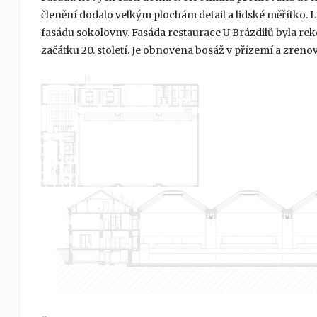
členění dodalo velkým plochám detail a lidské měřítko. L
fasádu sokolovny. Fasáda restaurace U Brázdilů byla re
začátku 20. století. Je obnovena bosáž v přízemí a zre