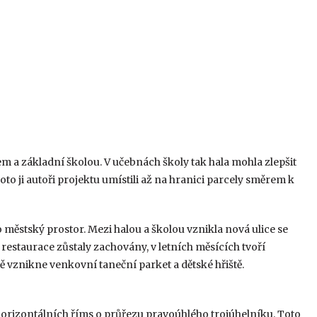
em a základní školou. V učebnách školy tak hala mohla zlepšit
to ji autoři projektu umístili až na hranici parcely směrem k
 městský prostor. Mezi halou a školou vznikla nová ulice se
 restaurace zůstaly zachovány, v letních měsících tvoří
ě vznikne venkovní taneční parket a dětské hřiště.
orizontálních říms o průřezu pravoúhlého trojúhelníku. Toto